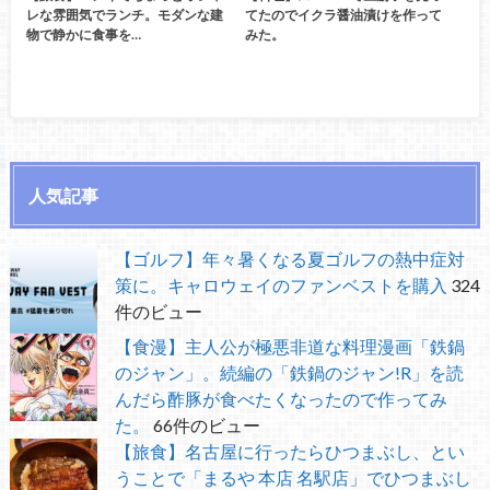
レな雰囲気でランチ。モダンな建
てたのでイクラ醤油漬けを作って
物で静かに食事を…
みた。
人気記事
【ゴルフ】年々暑くなる夏ゴルフの熱中症対
策に。キャロウェイのファンベストを購入
324
件のビュー
【食漫】主人公が極悪非道な料理漫画「鉄鍋
のジャン」。続編の「鉄鍋のジャン!R」を読
んだら酢豚が食べたくなったので作ってみ
た。
66件のビュー
【旅食】名古屋に行ったらひつまぶし、とい
うことで「まるや 本店 名駅店」でひつまぶし