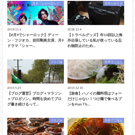
月９「シャーロック」
世界を旅する
2019.11.1
2018.12.4
【#月9でシャーロック】ディー
【トラベルグッズ】年10回以上海
ン・フジオカ、岩田剛典主演、月9
外出張している私が使っている忘
ドラマ「シャー…
れ物防止のため…
ブログ論
世界でごはん
2015.5.25
2015.12.10
【ブログ運営】ブログ＋マラソン
【旅食】ハノイの麺料理はフォー
＝ブロガソン。時間を決めてブロ
だけじゃない！つけ麺で食べるブ
グ書き続けるって…
ンをHun Th…
ブログ論
世界でごはん