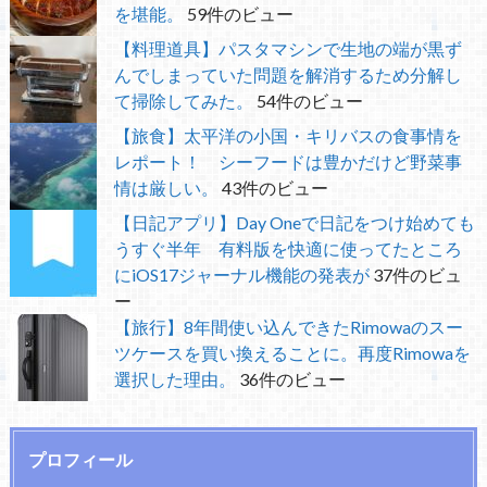
を堪能。
59件のビュー
【料理道具】パスタマシンで生地の端が黒ず
んでしまっていた問題を解消するため分解し
て掃除してみた。
54件のビュー
【旅食】太平洋の小国・キリバスの食事情を
レポート！ シーフードは豊かだけど野菜事
情は厳しい。
43件のビュー
【日記アプリ】Day Oneで日記をつけ始めても
うすぐ半年 有料版を快適に使ってたところ
にiOS17ジャーナル機能の発表が
37件のビュ
ー
【旅行】8年間使い込んできたRimowaのスー
ツケースを買い換えることに。再度Rimowaを
選択した理由。
36件のビュー
プロフィール