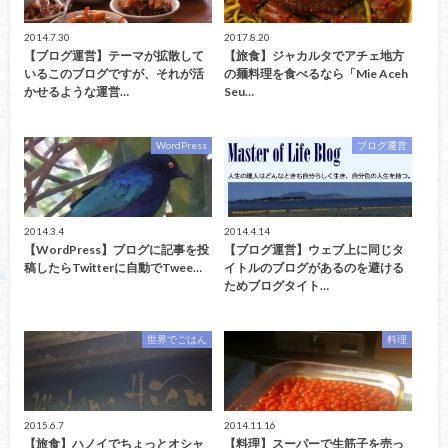
2014.7.30
2017.8.20
【ブログ運営】テーマが拡散して
【旅食】ジャカルタでアチェ地方
いるこのブログですが、それが活
の麺料理を食べるなら「Mie Aceh
かせるような運営…
Seu…
WordPress
ブログ運営
2014.3.4
2014.4.14
【WordPress】ブログに記事を投
【ブログ運営】ウェブ上に同じタ
稿したらTwitterに自動でTwee…
イトルのブログがあるのを避ける
ためブログタイト…
世界でごはん
料理
2015.6.7
2014.11.16
【旅食】ハノイでちょっとオシャ
【料理】スーパーで生筋子を売っ