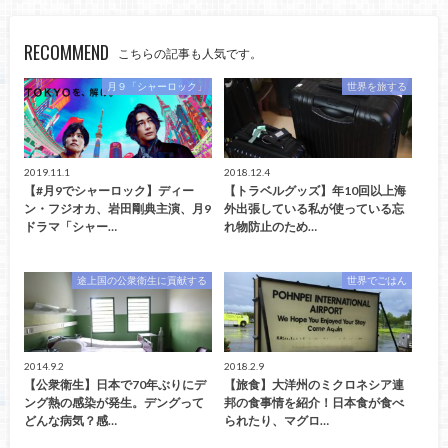
RECOMMEND
こちらの記事も人気です。
月９「シャーロック」
世界を旅する
2019.11.1
2018.12.4
【#月9でシャーロック】ディー
【トラベルグッズ】年10回以上海
ン・フジオカ、岩田剛典主演、月9
外出張している私が使っている忘
ドラマ「シャー…
れ物防止のため…
途上国の公衆衛生に貢献する
世界でごはん
2014.9.2
2018.2.9
【公衆衛生】日本で70年ぶりにデ
【旅食】大洋州のミクロネシア連
ング熱の感染が発生。デングって
邦の食事情を紹介！日本食が食べ
どんな病気？感…
られたり、マグロ…