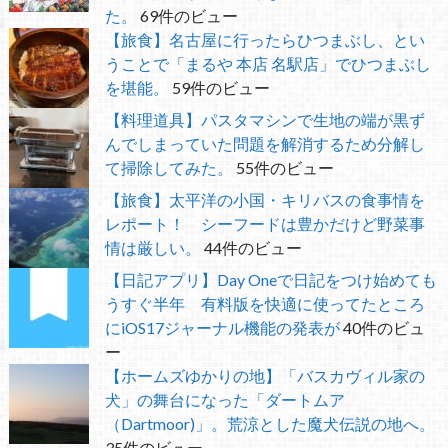
た。
69件のビュー
【旅食】名古屋に行ったらひつまぶし、とい
うことで「まるや 本店 名駅店」でひつまぶし
を堪能。
59件のビュー
【料理道具】パスタマシンで生地の端が黒ず
んでしまっていた問題を解消するため分解し
て掃除してみた。
55件のビュー
【旅食】太平洋の小国・キリバスの食事情を
レポート！ シーフードは豊かだけど野菜事
情は厳しい。
44件のビュー
【日記アプリ】Day Oneで日記をつけ始めても
うすぐ半年 有料版を快適に使ってたところ
にiOS17ジャーナル機能の発表が
40件のビュ
ー
【ホームズゆかりの地】「バスカヴィル家の
犬」の舞台になった「ダートムア
（Dartmoor)」。荒涼とした魔犬伝説の地へ。
35件のビュー