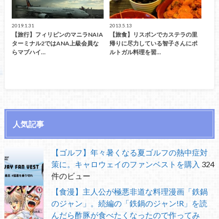
2019.1.31
2013.5.13
【旅行】フィリピンのマニラNAIA
【旅食】リスボンでカステラの里
ターミナル2ではANA上級会員な
帰りに尽力している智子さんにポ
らマブハイ…
ルトガル料理を習…
人気記事
【ゴルフ】年々暑くなる夏ゴルフの熱中症対
策に。キャロウェイのファンベストを購入
324
件のビュー
【食漫】主人公が極悪非道な料理漫画「鉄鍋
のジャン」。続編の「鉄鍋のジャン!R」を読
んだら酢豚が食べたくなったので作ってみ