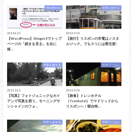
WordPress
世界を旅する
2014.6.21
2013.4.14
【WordPress】Stinger3でトップ
【旅行】リスボンの市電はノスタ
ページの「続きを見る」を右に
ルジック。でもスリには要注意!
移…
世界を旅する
世界でごはん
2011.12.2
2013.3.24
【写真】フォトジェニックなホイ
【旅食】トレンホテル
アンで写真を習う。モーニングサ
（Trenhotel）でマドリッドから
ンシャインのフォ…
リスボンへ！寝台特…
世界を旅する
世界でごはん