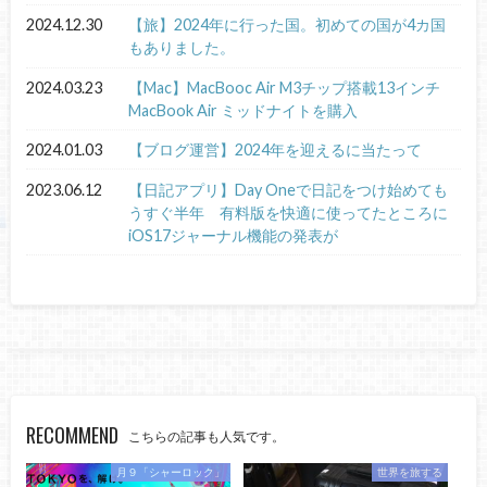
2024.12.30
【旅】2024年に行った国。初めての国が4カ国
もありました。
2024.03.23
【Mac】MacBooc Air M3チップ搭載13インチ
MacBook Air ミッドナイトを購入
2024.01.03
【ブログ運営】2024年を迎えるに当たって
2023.06.12
【日記アプリ】Day Oneで日記をつけ始めても
うすぐ半年 有料版を快適に使ってたところに
iOS17ジャーナル機能の発表が
RECOMMEND
こちらの記事も人気です。
月９「シャーロック」
世界を旅する