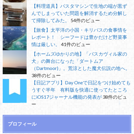
【料理道具】パスタマシンで生地の端が黒ず
んでしまっていた問題を解消するため分解し
て掃除してみた。
54件のビュー
【旅食】太平洋の小国・キリバスの食事情を
レポート！ シーフードは豊かだけど野菜事
情は厳しい。
41件のビュー
【ホームズゆかりの地】「バスカヴィル家の
犬」の舞台になった「ダートムア
（Dartmoor)」。荒涼とした魔犬伝説の地へ。
38件のビュー
【日記アプリ】Day Oneで日記をつけ始めても
うすぐ半年 有料版を快適に使ってたところ
にiOS17ジャーナル機能の発表が
38件のビュ
ー
プロフィール