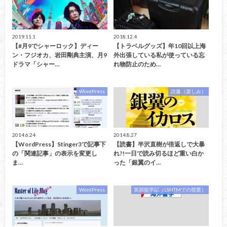
2019.11.1
2018.12.4
【#月9でシャーロック】ディー
【トラベルグッズ】年10回以上海
ン・フジオカ、岩田剛典主演、月9
外出張している私が使っている忘
ドラマ「シャー…
れ物防止のため…
WordPress
読書（楽しみ）
2014.6.24
2014.8.27
【WordPress】Stinger3で記事下
【読書】半沢直樹が倍返しで大暴
の「関連記事」の表示を変更し
れ?!一日で読み切るほど重い白か
ま…
った「銀翼のイ…
WordPress
英国留学記（LSHTMでの授業）