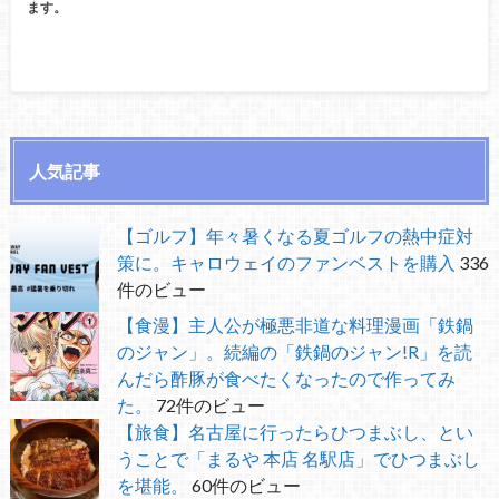
ます。
人気記事
【ゴルフ】年々暑くなる夏ゴルフの熱中症対
策に。キャロウェイのファンベストを購入
336
件のビュー
【食漫】主人公が極悪非道な料理漫画「鉄鍋
のジャン」。続編の「鉄鍋のジャン!R」を読
んだら酢豚が食べたくなったので作ってみ
た。
72件のビュー
【旅食】名古屋に行ったらひつまぶし、とい
うことで「まるや 本店 名駅店」でひつまぶし
を堪能。
60件のビュー