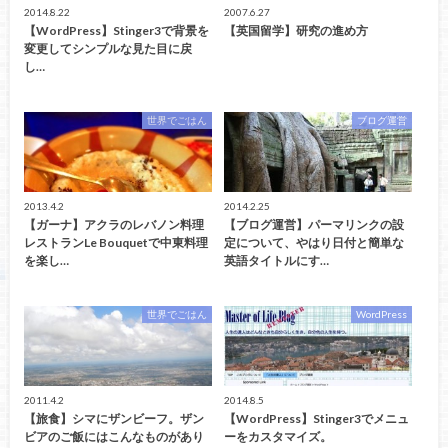
2014.8.22
2007.6.27
【WordPress】Stinger3で背景を
【英国留学】研究の進め方
変更してシンプルな見た目に戻
し…
世界でごはん
ブログ運営
2013.4.2
2014.2.25
【ガーナ】アクラのレバノン料理
【ブログ運営】パーマリンクの設
レストランLe Bouquetで中東料理
定について、やはり日付と簡単な
を楽し…
英語タイトルにす…
世界でごはん
WordPress
2011.4.2
2014.8.5
【旅食】シマにザンビーフ。ザン
【WordPress】Stinger3でメニュ
ビアのご飯にはこんなものがあり
ーをカスタマイズ。