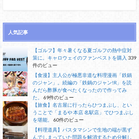
人気記事
【ゴルフ】年々暑くなる夏ゴルフの熱中症対
策に。キャロウェイのファンベストを購入
339
件のビュー
【食漫】主人公が極悪非道な料理漫画「鉄鍋
のジャン」。続編の「鉄鍋のジャン!R」を読
んだら酢豚が食べたくなったので作ってみ
た。
69件のビュー
【旅食】名古屋に行ったらひつまぶし、とい
うことで「まるや 本店 名駅店」でひつまぶし
を堪能。
60件のビュー
【料理道具】パスタマシンで生地の端が黒ず
んでしまっていた問題を解消するため分解し