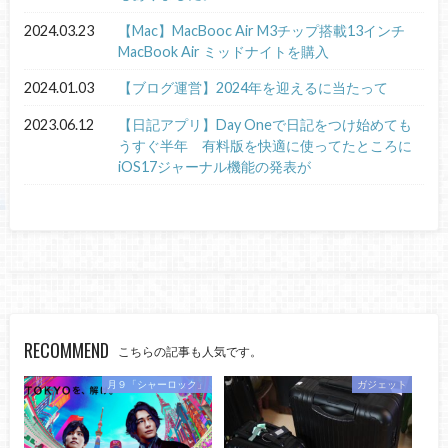
2024.03.23
【Mac】MacBooc Air M3チップ搭載13インチ
MacBook Air ミッドナイトを購入
2024.01.03
【ブログ運営】2024年を迎えるに当たって
2023.06.12
【日記アプリ】Day Oneで日記をつけ始めても
うすぐ半年 有料版を快適に使ってたところに
iOS17ジャーナル機能の発表が
RECOMMEND
こちらの記事も人気です。
月９「シャーロック」
ガジェット