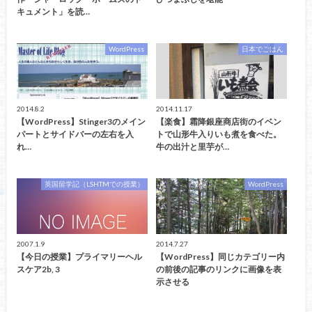
キュメント」を読…
WordPress
日本でごはん
2014.8.2
2014.11.17
【WordPress】Stinger3のメイン
【楽食】霜降銀座商店街のイベン
パートとサイドバーの左右を入
トで山形牛入りいも煮を食べた。
れ…
牛の出汁と里芋が…
英国留学記（LSHTMでの授業）
WordPress
2007.1.9
2014.7.27
【今日の授業】プライマリーヘル
【WordPress】同じカテゴリー内
スケア2b, 3
の前後の記事のリンクに画像を表
示させる