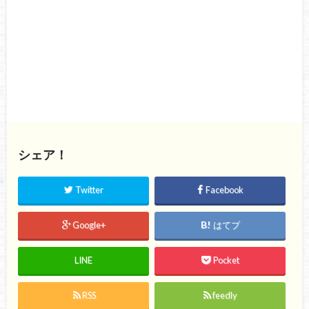
シェア！
Twitter
Facebook
Google+
はてブ
LINE
Pocket
RSS
feedly