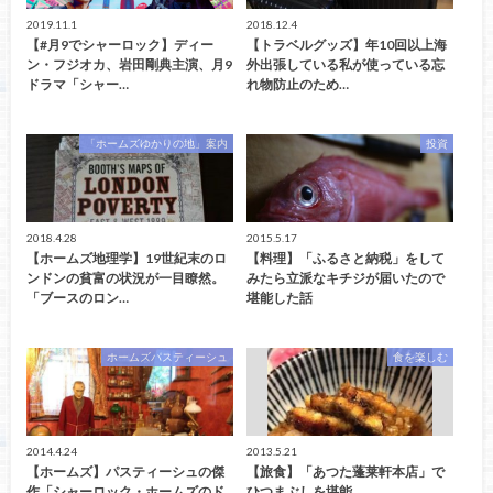
2019.11.1
2018.12.4
【#月9でシャーロック】ディー
【トラベルグッズ】年10回以上海
ン・フジオカ、岩田剛典主演、月9
外出張している私が使っている忘
ドラマ「シャー…
れ物防止のため…
「ホームズゆかりの地」案内
投資
2018.4.28
2015.5.17
【ホームズ地理学】19世紀末のロ
【料理】「ふるさと納税」をして
ンドンの貧富の状況が一目瞭然。
みたら立派なキチジが届いたので
「ブースのロン…
堪能した話
ホームズパスティーシュ
食を楽しむ
2014.4.24
2013.5.21
【ホームズ】パスティーシュの傑
【旅食】「あつた蓬莱軒本店」で
作「シャーロック・ホームズのド
ひつまぶしを堪能