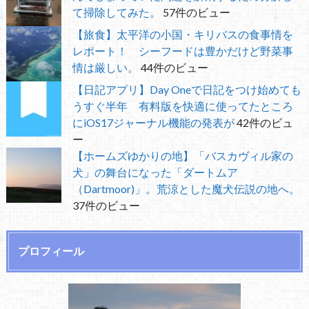
て掃除してみた。
57件のビュー
【旅食】太平洋の小国・キリバスの食事情を
レポート！ シーフードは豊かだけど野菜事
情は厳しい。
44件のビュー
【日記アプリ】Day Oneで日記をつけ始めても
うすぐ半年 有料版を快適に使ってたところ
にiOS17ジャーナル機能の発表が
42件のビュ
ー
【ホームズゆかりの地】「バスカヴィル家の
犬」の舞台になった「ダートムア
（Dartmoor)」。荒涼とした魔犬伝説の地へ。
37件のビュー
プロフィール