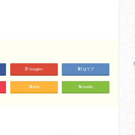
Google+
はてブ
RSS
feedly