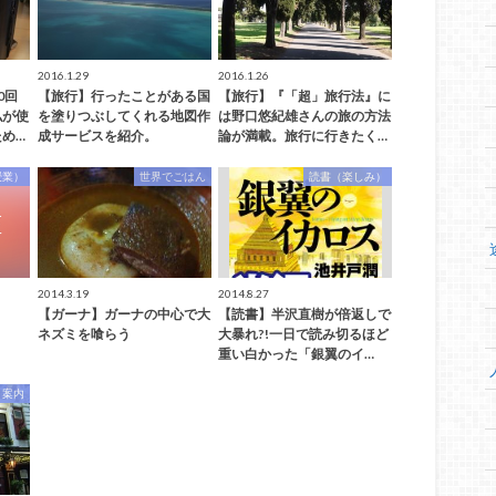
2016.1.29
2016.1.26
0回
【旅行】行ったことがある国
【旅行】『「超」旅行法』に
私が使
を塗りつぶしてくれる地図作
は野口悠紀雄さんの旅の方法
め…
成サービスを紹介。
論が満載。旅行に行きたく…
授業）
世界でごはん
読書（楽しみ）
2014.3.19
2014.8.27
【ガーナ】ガーナの中心で大
【読書】半沢直樹が倍返しで
ネズミを喰らう
大暴れ?!一日で読み切るほど
重い白かった「銀翼のイ…
」案内