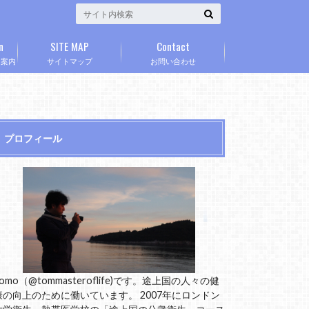
n
SITE MAP
Contact
」案内
サイトマップ
お問い合わせ
プロフィール
omo（@tommasteroflife)です。途上国の人々の健
康の向上のために働いています。 2007年にロンドン