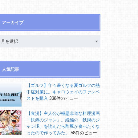
アーカイブ
人気記事
【ゴルフ】年々暑くなる夏ゴルフの熱
中症対策に。キャロウェイのファンベ
ストを購入
338件のビュー
【食漫】主人公が極悪非道な料理漫画
「鉄鍋のジャン」。続編の「鉄鍋のジ
ャン!R」を読んだら酢豚が食べたくな
ったので作ってみた。
68件のビュー