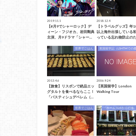
2019.11.1
2018.12.4
【#月9でシャーロック】デ
【トラベルグッズ】年1
ィーン・フジオカ、岩田剛典
以上海外出張している
主演、月9ドラマ「シャー…
っている忘れ物防止のた
世界でごはん
英国留学記（LSHTMでの
2013.4.6
2006.9.24
【旅食】リスボンで絶品エッ
【英国留学】London
グタルトを食べるならここ！
Walking Tour
「パスティシュデベレム（…
世界でごはん
「ホームズゆかりの地