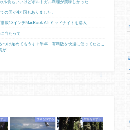
カル食もいいけどポルトガル料理が美味しかった
めての国が4カ国もありました。
ップ搭載13インチMacBook Air ミッドナイトを購入
るに当たって
日記をつけ始めてもうすぐ半年 有料版を快適に使ってたとこ
表が
旅する
世界を旅する
世界を旅する