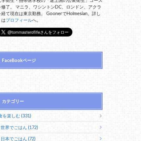
大学衛生・熱帯医学校の「途上国の公衆衛生」コース
を修了。 マニラ、ワシントンDC、ロンドン、アクラ
を経て現在は東京勤務。 GoonerでHolmesian。詳し
くは
プロフィール
へ。
FaceBookページ
カテゴリー
食を楽しむ (331)
世界でごはん (172)
日本でごはん (72)