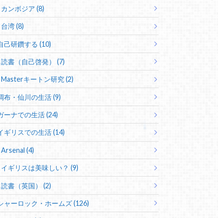
カンボジア (8)
台湾 (8)
自己研鑽する (10)
読書（自己啓発） (7)
Masterキートン研究 (2)
調布・仙川の生活 (9)
ガーナでの生活 (24)
イギリスでの生活 (14)
Arsenal (4)
イギリスは美味しい？ (9)
読書（英国） (2)
シャーロック・ホームズ (126)