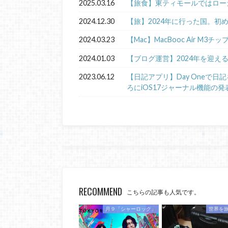
2025.03.16
【旅食】東ティモールではロー
2024.12.30
【旅】2024年に行った国。初
2024.03.23
【Mac】MacBooc Air M3チ
2024.01.03
【ブログ運営】2024年を迎え
2023.06.12
【日記アプリ】Day Oneで
ろにiOS17ジャーナル機能の発
RECOMMEND
こちらの記事も人気です。
月９「シャーロック」
世界を