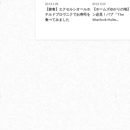
2014.1.28
2012.9.23
【旅食】エクセルシオールホ
【ホームズゆかりの地
テルドブロヴニクでお寿司を
ン必見！パブ 「The
食べてみました
Sherlock Holm…