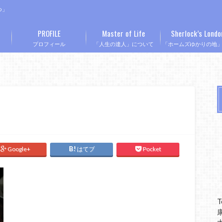
つ」
PROFILE
Master of Life
Sherlock’s Londo
プロフィール
「人生の達人」について
「ホームズゆかりの地
Google+
はてブ
Pocket
T