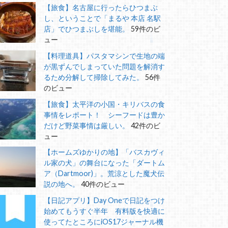
【旅食】名古屋に行ったらひつまぶ
し、ということで「まるや 本店 名駅
店」でひつまぶしを堪能。
59件のビ
ュー
【料理道具】パスタマシンで生地の端
が黒ずんでしまっていた問題を解消す
るため分解して掃除してみた。
56件
のビュー
【旅食】太平洋の小国・キリバスの食
事情をレポート！ シーフードは豊か
だけど野菜事情は厳しい。
42件のビ
ュー
【ホームズゆかりの地】「バスカヴィ
ル家の犬」の舞台になった「ダートム
ア（Dartmoor)」。荒涼とした魔犬伝
説の地へ。
40件のビュー
【日記アプリ】Day Oneで日記をつけ
始めてもうすぐ半年 有料版を快適に
使ってたところにiOS17ジャーナル機