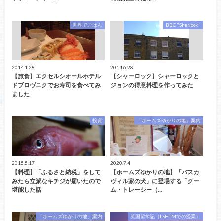
世界でごはん
BBC "Sherlock"
2014.1.28
2014.6.28
【旅食】エクセルシオールホテル
【シャーロック】シャーロックと
ドブロヴニクでお寿司を食べてみ
ジョンの得意料理を作ってみた
ました
投資
「ホームズゆかりの地」案内
2015.5.17
2020.7.4
【料理】「ふるさと納税」をして
【ホームズゆかりの地】「バスカ
みたら立派なキチジが届いたので
ヴィル家の犬」に登場する「クー
堪能した話
ム・トレーシー（…
「ホームズゆかりの地」案内
英国留学記（LSHTMでの授業）