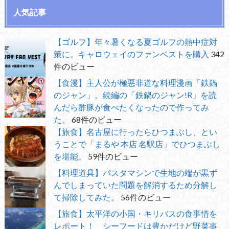
人気記事
【ゴルフ】年々暑くなる夏ゴルフの熱中症対
策に。キャロウェイのファンベストを購入
342
件のビュー
【食漫】主人公が極悪非道な料理漫画「鉄鍋
のジャン」。続編の「鉄鍋のジャン!R」を読
んだら酢豚が食べたくなったので作ってみ
た。
68件のビュー
【旅食】名古屋に行ったらひつまぶし、とい
うことで「まるや 本店 名駅店」でひつまぶし
を堪能。
59件のビュー
【料理道具】パスタマシンで生地の端が黒ず
んでしまっていた問題を解消するため分解し
て掃除してみた。
56件のビュー
【旅食】太平洋の小国・キリバスの食事情を
レポート！ シーフードは豊かだけど野菜事