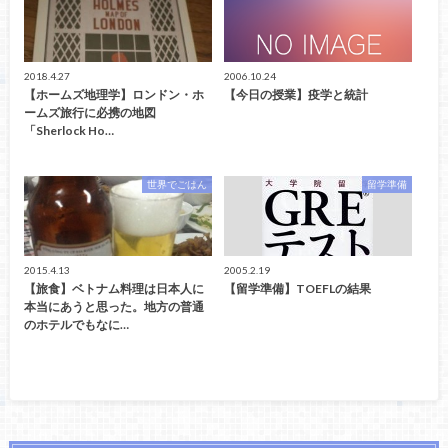
2018.4.27
2006.10.24
【ホームズ地理学】ロンドン・ホ
【今日の授業】疫学と統計
ームズ旅行に必携の地図
「Sherlock Ho…
世界でごはん
留学準備
2015.4.13
2005.2.19
【旅食】ベトナム料理は日本人に
【留学準備】TOEFLの結果
本当にあうと思った。地方の普通
のホテルでもなに…