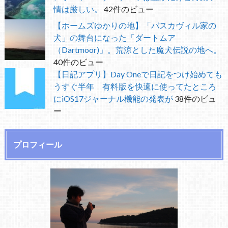
情は厳しい。
42件のビュー
【ホームズゆかりの地】「バスカヴィル家の
犬」の舞台になった「ダートムア
（Dartmoor)」。荒涼とした魔犬伝説の地へ。
40件のビュー
【日記アプリ】Day Oneで日記をつけ始めても
うすぐ半年 有料版を快適に使ってたところ
にiOS17ジャーナル機能の発表が
38件のビュ
ー
プロフィール