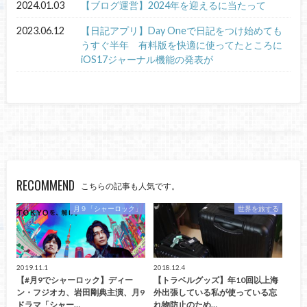
2024.01.03
【ブログ運営】2024年を迎えるに当たって
2023.06.12
【日記アプリ】Day Oneで日記をつけ始めても
うすぐ半年 有料版を快適に使ってたところに
iOS17ジャーナル機能の発表が
RECOMMEND
こちらの記事も人気です。
月９「シャーロック」
世界を旅する
2019.11.1
2018.12.4
【#月9でシャーロック】ディー
【トラベルグッズ】年10回以上海
ン・フジオカ、岩田剛典主演、月9
外出張している私が使っている忘
ドラマ「シャー…
れ物防止のため…