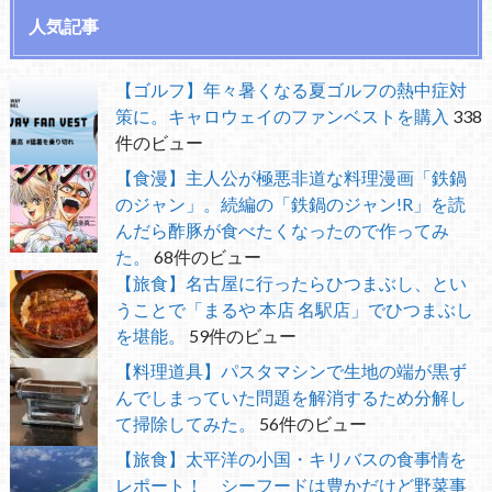
人気記事
【ゴルフ】年々暑くなる夏ゴルフの熱中症対
策に。キャロウェイのファンベストを購入
338
件のビュー
【食漫】主人公が極悪非道な料理漫画「鉄鍋
のジャン」。続編の「鉄鍋のジャン!R」を読
んだら酢豚が食べたくなったので作ってみ
た。
68件のビュー
【旅食】名古屋に行ったらひつまぶし、とい
うことで「まるや 本店 名駅店」でひつまぶし
を堪能。
59件のビュー
【料理道具】パスタマシンで生地の端が黒ず
んでしまっていた問題を解消するため分解し
て掃除してみた。
56件のビュー
【旅食】太平洋の小国・キリバスの食事情を
レポート！ シーフードは豊かだけど野菜事