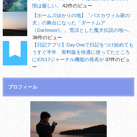
情は厳しい。
42件のビュー
【ホームズゆかりの地】「バスカヴィル家の
犬」の舞台になった「ダートムア
（Dartmoor)」。荒涼とした魔犬伝説の地へ。
38件のビュー
【日記アプリ】Day Oneで日記をつけ始めても
うすぐ半年 有料版を快適に使ってたところ
にiOS17ジャーナル機能の発表が
37件のビュ
ー
プロフィール