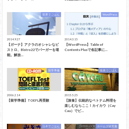
世界でごはん
WordPress
2014.9.27
2014.3.15
【ガーナ】アクラのオシャレなビ
【WordPress】Table of
ストロ、Bistro22でバーガーを堪
Contents Plusで各記事に…
能。解放…
留学準備
世界でごはん
2006.2.14
2015.5.25
【留学準備】TOEFL再受験
【旅食】伝統的なベトナム料理を
楽しむならここ！カイカウ（Cay
Cau）でビ…
日本でごはん
ホームズ研究書