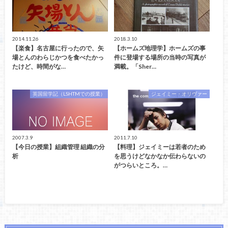
2014.11.26
2018.3.10
【楽食】名古屋に行ったので、矢
【ホームズ地理学】ホームズの事
場とんのわらじかつを食べたかっ
件に登場する場所の当時の写真が
たけど、時間がな…
満載。「Sher…
英国留学記（LSHTMでの授業）
ジェイミー・オリヴァー
2007.3.9
2011.7.10
【今日の授業】組織管理 組織の分
【料理】ジェイミーは若者のため
析
を思うけどなかなか伝わらないの
がつらいところ。…