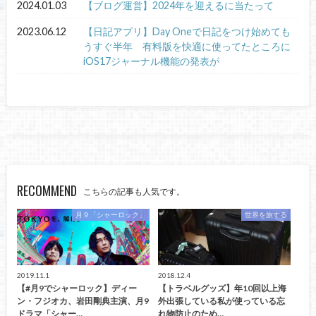
2024.01.03
【ブログ運営】2024年を迎えるに当たって
2023.06.12
【日記アプリ】Day Oneで日記をつけ始めても
うすぐ半年 有料版を快適に使ってたところに
iOS17ジャーナル機能の発表が
RECOMMEND
こちらの記事も人気です。
月９「シャーロック」
世界を旅する
2019.11.1
2018.12.4
【#月9でシャーロック】ディー
【トラベルグッズ】年10回以上海
ン・フジオカ、岩田剛典主演、月9
外出張している私が使っている忘
ドラマ「シャー…
れ物防止のため…