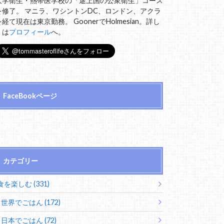
大学衛生・熱帯医学校の「途上国の公衆衛生」コース
を修了。 マニラ、ワシントンDC、ロンドン、アクラ
を経て現在は東京勤務。 GoonerでHolmesian。詳し
くは
プロフィール
へ。
FaceBookページ
カテゴリー
食を楽しむ (331)
世界でごはん (172)
日本でごはん (72)