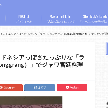
つ」
PROFILE
Master of Life
Sherlock’s Londo
プロフィール
「人生の達人」について
「ホームズゆかりの地
ンドネシアっぽさたっぷりな「ララ･ジョングラン（Lara Djonggrang）」でジャワ宮
ンドネシアっぽさたっぷりな「ラ
jonggrang）」でジャワ宮廷料理
Google+
はてブ
Pocket
T