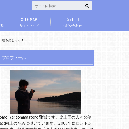
n
SITE MAP
Contact
」案内
サイトマップ
お問い合わせ
廷料理を楽しもう！
プロフィール
omo（@tommasteroflife)です。途上国の人々の健
康の向上のために働いています。 2007年にロンドン