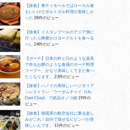
【旅食】東ティモールではローカル食
もいいけどポルトガル料理が美味しか
った
28件のビュー
【旅食】イスタンブールのアジア側に
行ったら蜂蜜かけヨーグルトを食べる
べし
24件のビュー
【ガーナ】日本の杵と臼のような道具
で作るお餅のような食感のガーナ料理
フーフー。かなり美味しくてまた食べ
たくなります。
23件のビュー
【旅食】ハノイの美味しいベジタリア
ンレストラン「ウーダムチャイ（Uu
Dam Chay)」で絶品キノコ鍋
19件の
ビュー
【旅食】韓国系の航空会社に乗る楽し
みがこれ！自分で混ぜるビビンバが美
味しいんです。
15件のビュー