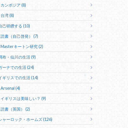
カンボジア (8)
台湾 (8)
自己研鑽する (10)
読書（自己啓発） (7)
Masterキートン研究 (2)
調布・仙川の生活 (9)
ガーナでの生活 (24)
イギリスでの生活 (14)
Arsenal (4)
イギリスは美味しい？ (9)
読書（英国） (2)
シャーロック・ホームズ (126)