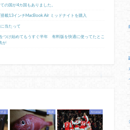
めての国が4カ国もありました。
ップ搭載13インチMacBook Air ミッドナイトを購入
るに当たって
日記をつけ始めてもうすぐ半年 有料版を快適に使ってたとこ
表が
旅する
投資
Arsenal