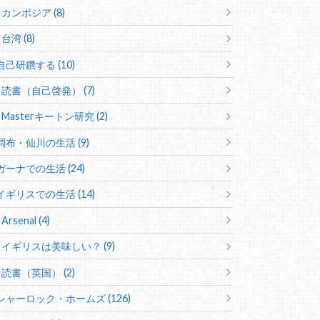
カンボジア (8)
台湾 (8)
自己研鑽する (10)
読書（自己啓発） (7)
Masterキートン研究 (2)
調布・仙川の生活 (9)
ガーナでの生活 (24)
イギリスでの生活 (14)
Arsenal (4)
イギリスは美味しい？ (9)
読書（英国） (2)
シャーロック・ホームズ (126)