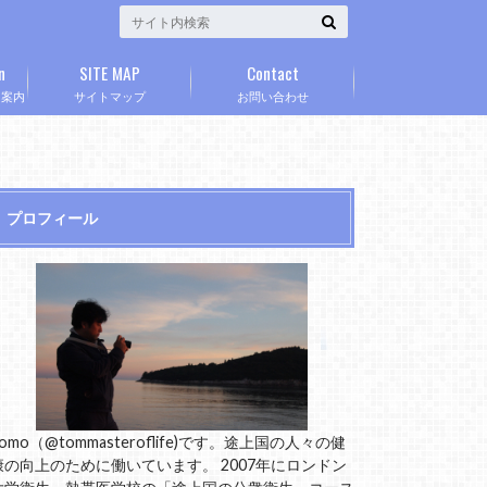
n
SITE MAP
Contact
」案内
サイトマップ
お問い合わせ
プロフィール
omo（@tommasteroflife)です。途上国の人々の健
康の向上のために働いています。 2007年にロンドン