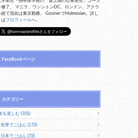
大学衛生・熱帯医学校の「途上国の公衆衛生」コース
を修了。 マニラ、ワシントンDC、ロンドン、アクラ
を経て現在は東京勤務。 GoonerでHolmesian。詳し
くは
プロフィール
へ。
FaceBookページ
カテゴリー
食を楽しむ (331)
世界でごはん (172)
日本でごはん (72)