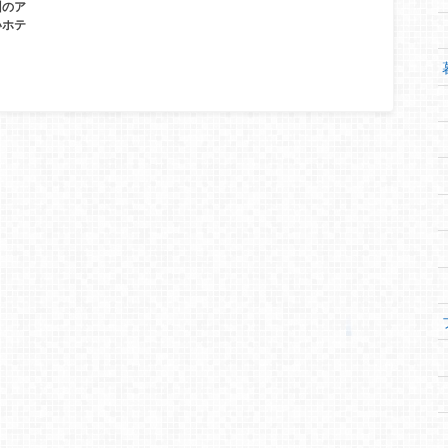
州のア
いホテ