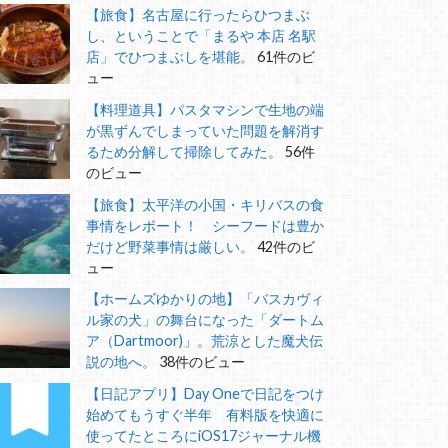
【旅食】名古屋に行ったらひつまぶ
し、ということで「まるや 本店 名駅
店」でひつまぶしを堪能。
61件のビ
ュー
【料理道具】パスタマシンで生地の端
が黒ずんでしまっていた問題を解消す
るため分解して掃除してみた。
56件
のビュー
【旅食】太平洋の小国・キリバスの食
事情をレポート！ シーフードは豊か
だけど野菜事情は厳しい。
42件のビ
ュー
【ホームズゆかりの地】「バスカヴィ
ル家の犬」の舞台になった「ダートム
ア（Dartmoor)」。荒涼とした魔犬伝
説の地へ。
38件のビュー
【日記アプリ】Day Oneで日記をつけ
始めてもうすぐ半年 有料版を快適に
使ってたところにiOS17ジャーナル機