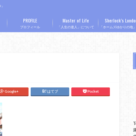
つ」
PROFILE
Master of Life
Sherlock’s Londo
プロフィール
「人生の達人」について
「ホームズゆかりの地
Google+
はてブ
Pocket
T