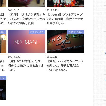
2015.5.17
2017.8.12
0回
【料理】「ふるさと納税」を
【Arsenal】プレミアリーグ
私が使
してみたら立派なキチジが届
2017-18開幕！我がアーセナ
め…
いたので堪能した話
ル軍は苦しみ…
ごはん
世界でごはん
世界でごはん
2024.12.30
2015.5.12
ギオ
【旅】2024年に行った国。
【旅食】ハノイでシーフード
キュ
初めての国が4カ国もありま
を楽しむ。海鮮と言えば、
ン（…
した。
Pho Bien Seaf…
ごはん