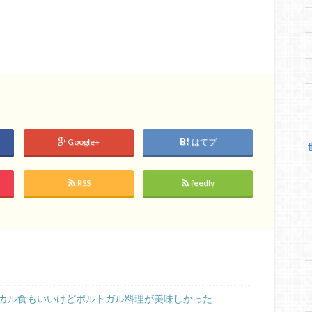
Google+
はてブ
RSS
feedly
カル食もいいけどポルトガル料理が美味しかった