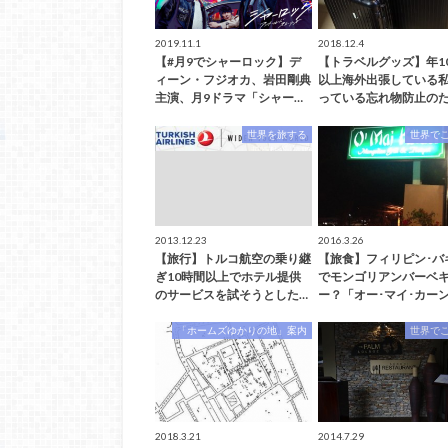
2019.11.1
2018.12.4
【#月9でシャーロック】デ
【トラベルグッズ】年1
ィーン・フジオカ、岩田剛典
以上海外出張している
主演、月9ドラマ「シャー…
っている忘れ物防止のた
世界を旅する
世界で
2013.12.23
2016.3.26
【旅行】トルコ航空の乗り継
【旅食】フィリピン･バ
ぎ10時間以上でホテル提供
でモンゴリアンバーベ
のサービスを試そうとした…
ー？「オー･マイ･カー
「ホームズゆかりの地」案内
世界で
2018.3.21
2014.7.29