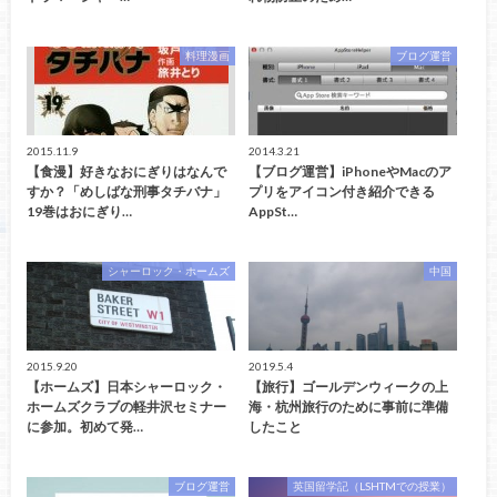
料理漫画
ブログ運営
2015.11.9
2014.3.21
【食漫】好きなおにぎりはなんで
【ブログ運営】iPhoneやMacのア
すか？「めしばな刑事タチバナ」
プリをアイコン付き紹介できる
19巻はおにぎり…
AppSt…
シャーロック・ホームズ
中国
2015.9.20
2019.5.4
【ホームズ】日本シャーロック・
【旅行】ゴールデンウィークの上
ホームズクラブの軽井沢セミナー
海・杭州旅行のために事前に準備
に参加。初めて発…
したこと
ブログ運営
英国留学記（LSHTMでの授業）