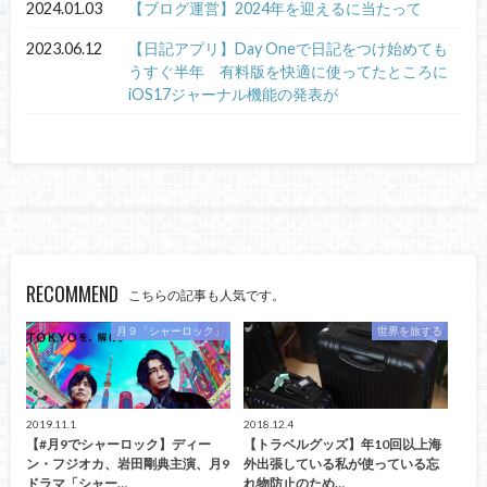
2024.01.03
【ブログ運営】2024年を迎えるに当たって
2023.06.12
【日記アプリ】Day Oneで日記をつけ始めても
うすぐ半年 有料版を快適に使ってたところに
iOS17ジャーナル機能の発表が
RECOMMEND
こちらの記事も人気です。
月９「シャーロック」
世界を旅する
2019.11.1
2018.12.4
【#月9でシャーロック】ディー
【トラベルグッズ】年10回以上海
ン・フジオカ、岩田剛典主演、月9
外出張している私が使っている忘
ドラマ「シャー…
れ物防止のため…