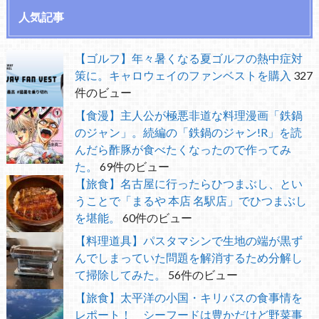
人気記事
【ゴルフ】年々暑くなる夏ゴルフの熱中症対
策に。キャロウェイのファンベストを購入
327
件のビュー
【食漫】主人公が極悪非道な料理漫画「鉄鍋
のジャン」。続編の「鉄鍋のジャン!R」を読
んだら酢豚が食べたくなったので作ってみ
た。
69件のビュー
【旅食】名古屋に行ったらひつまぶし、とい
うことで「まるや 本店 名駅店」でひつまぶし
を堪能。
60件のビュー
【料理道具】パスタマシンで生地の端が黒ず
んでしまっていた問題を解消するため分解し
て掃除してみた。
56件のビュー
【旅食】太平洋の小国・キリバスの食事情を
レポート！ シーフードは豊かだけど野菜事