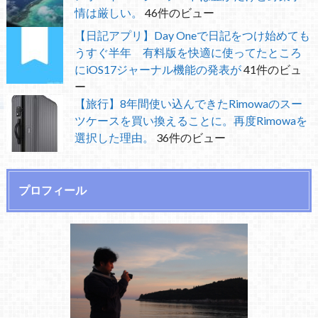
情は厳しい。
46件のビュー
【日記アプリ】Day Oneで日記をつけ始めても
うすぐ半年 有料版を快適に使ってたところ
にiOS17ジャーナル機能の発表が
41件のビュ
ー
【旅行】8年間使い込んできたRimowaのスー
ツケースを買い換えることに。再度Rimowaを
選択した理由。
36件のビュー
プロフィール