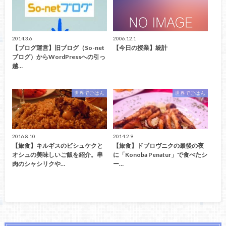
2014.3.6
2006.12.1
【ブログ運営】旧ブログ（So-net
【今日の授業】統計
ブログ）からWordPressへの引っ
越…
世界でごはん
世界でごはん
2016.8.10
2014.2.9
【旅食】キルギスのビシュケクと
【旅食】ドブロヴニクの最後の夜
オシュの美味しいご飯を紹介。串
に「Konoba Penatur」で食べたシ
肉のシャシリクや…
ー…