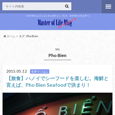
「人生の達人はどんなときも自分らしく生き、自分色の人生を持つ」
ホーム
タグ : Pho Bien
TAG
Pho Bien
2015.05.12
世界でごはん
【旅食】ハノイでシーフードを楽しむ。海鮮と
言えば、Pho Bien Seafoodで決まり！