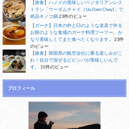
【旅食】ハノイの美味しいベジタリアンレス
トラン「ウーダムチャイ（Uu Dam Chay)」で
絶品キノコ鍋
23件のビュー
【ガーナ】日本の杵と臼のような道具で作る
お餅のような食感のガーナ料理フーフー。か
なり美味しくてまた食べたくなります。
23件
のビュー
【旅食】韓国系の航空会社に乗る楽しみがこ
れ！自分で混ぜるビビンバが美味しいんで
す。
15件のビュー
プロフィール