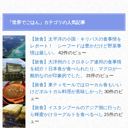
「世界でごはん」カテゴリの人気記事
【旅食】太平洋の小国・キリバスの食事情を
レポート！ シーフードは豊かだけど野菜事
情は厳しい。
42件のビュー
【旅食】大洋州のミクロネシア連邦の食事情
を紹介！日本食が食べられたり、マグロが一
般的なのが印象的でした。
31件のビュー
【旅食】東ティモールではローカル食もいい
けどポルトガル料理が美味しかった
30件のビ
ュー
【旅食】イスタンブールのアジア側に行った
ら蜂蜜かけヨーグルトを食べるべし
25件のビ
ュー