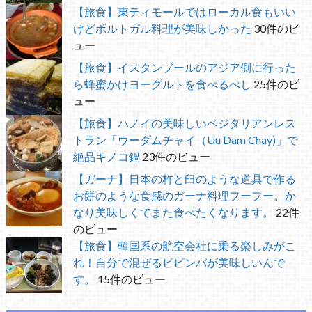
【旅食】東ティモールではローカル食もいい
けどポルトガル料理が美味しかった
30件のビ
ュー
【旅食】イスタンブールのアジア側に行った
ら蜂蜜かけヨーグルトを食べるべし
25件のビ
ュー
【旅食】ハノイの美味しいベジタリアンレス
トラン「ウーダムチャイ（Uu Dam Chay)」で
絶品キノコ鍋
23件のビュー
【ガーナ】日本の杵と臼のような道具で作る
お餅のような食感のガーナ料理フーフー。か
なり美味しくてまた食べたくなります。
22件
のビュー
【旅食】韓国系の航空会社に乗る楽しみがこ
れ！自分で混ぜるビビンバが美味しいんで
す。
15件のビュー