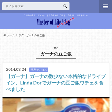
「人生の達人はどんなときも自分らしく生き、自分色の人生を持つ」
ホーム
タグ : ガーナの豆ご飯
TAG
ガーナの豆ご飯
2014.08.24
世界でごはん
【ガーナ】ガーナの数少ない本格的なドライブ
イン、Linda Dorでガーナの豆ご飯ワチェを食
べました