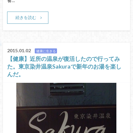
養…
続きを読む
2015.01.02
健康に生きる
【健康】近所の温泉が復活したので行ってみ
た。東京染井温泉Sakuraで新年のお湯を楽し
んだ。