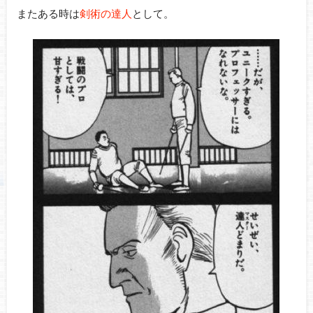
またある時は
剣術の達人
として。