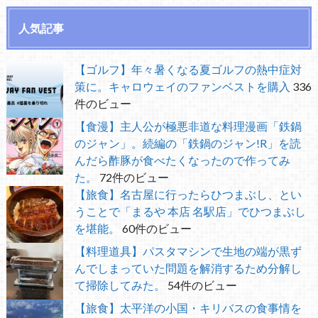
人気記事
【ゴルフ】年々暑くなる夏ゴルフの熱中症対
策に。キャロウェイのファンベストを購入
336
件のビュー
【食漫】主人公が極悪非道な料理漫画「鉄鍋
のジャン」。続編の「鉄鍋のジャン!R」を読
んだら酢豚が食べたくなったので作ってみ
た。
72件のビュー
【旅食】名古屋に行ったらひつまぶし、とい
うことで「まるや 本店 名駅店」でひつまぶし
を堪能。
60件のビュー
【料理道具】パスタマシンで生地の端が黒ず
んでしまっていた問題を解消するため分解し
て掃除してみた。
54件のビュー
【旅食】太平洋の小国・キリバスの食事情を