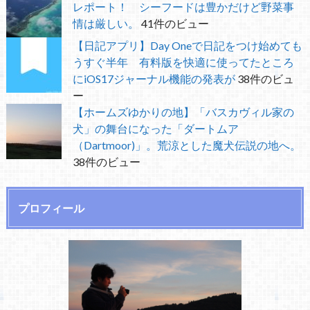
レポート！ シーフードは豊かだけど野菜事
情は厳しい。
41件のビュー
【日記アプリ】Day Oneで日記をつけ始めても
うすぐ半年 有料版を快適に使ってたところ
にiOS17ジャーナル機能の発表が
38件のビュ
ー
【ホームズゆかりの地】「バスカヴィル家の
犬」の舞台になった「ダートムア
（Dartmoor)」。荒涼とした魔犬伝説の地へ。
38件のビュー
プロフィール