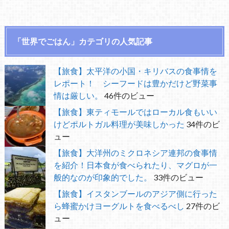
「世界でごはん」カテゴリの人気記事
【旅食】太平洋の小国・キリバスの食事情を
レポート！ シーフードは豊かだけど野菜事
情は厳しい。
46件のビュー
【旅食】東ティモールではローカル食もいい
けどポルトガル料理が美味しかった
34件のビ
ュー
【旅食】大洋州のミクロネシア連邦の食事情
を紹介！日本食が食べられたり、マグロが一
般的なのが印象的でした。
33件のビュー
【旅食】イスタンブールのアジア側に行った
ら蜂蜜かけヨーグルトを食べるべし
27件のビ
ュー