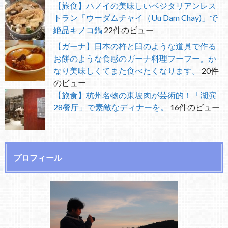
【旅食】ハノイの美味しいベジタリアンレス
トラン「ウーダムチャイ（Uu Dam Chay)」で
絶品キノコ鍋
22件のビュー
【ガーナ】日本の杵と臼のような道具で作る
お餅のような食感のガーナ料理フーフー。か
なり美味しくてまた食べたくなります。
20件
のビュー
【旅食】杭州名物の東坡肉が芸術的！「湖滨
28餐厅」で素敵なディナーを。
16件のビュー
プロフィール