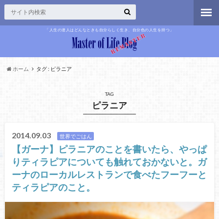
「人生の達人はどんなときも自分らしく生き、自分色の人生を持つ」
ホーム
タグ : ピラニア
TAG
ピラニア
2014.09.03
世界でごはん
【ガーナ】ピラニアのことを書いたら、やっぱ
りティラピアについても触れておかないと。ガ
ーナのローカルレストランで食べたフーフーと
ティラピアのこと。