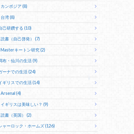
カンボジア (8)
台湾 (8)
自己研鑽する (10)
読書（自己啓発） (7)
Masterキートン研究 (2)
調布・仙川の生活 (9)
ガーナでの生活 (24)
イギリスでの生活 (14)
Arsenal (4)
イギリスは美味しい？ (9)
読書（英国） (2)
シャーロック・ホームズ (126)