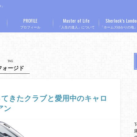
つ」
PROFILE
Master of Life
Sherlock’s Londo
プロフィール
「人生の達人」について
「ホームズゆかりの地
TAG
フォージド
ってきたクラブと愛用中のキャロ
アン
T