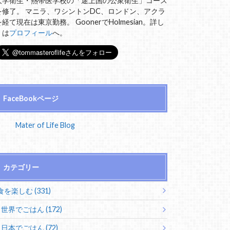
大学衛生・熱帯医学校の「途上国の公衆衛生」コース
を修了。 マニラ、ワシントンDC、ロンドン、アクラ
を経て現在は東京勤務。 GoonerでHolmesian。詳し
くは
プロフィール
へ。
FaceBookページ
Mater of Life Blog
カテゴリー
食を楽しむ (331)
世界でごはん (172)
日本でごはん (72)