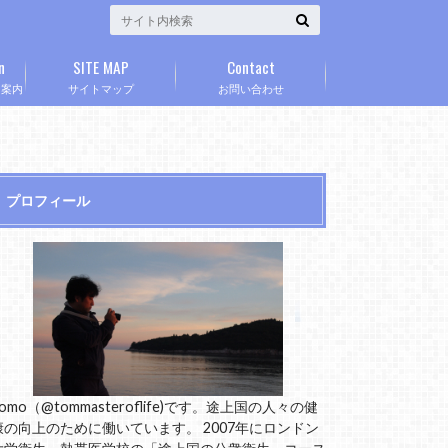
n
SITE MAP
Contact
」案内
サイトマップ
お問い合わせ
プロフィール
omo（@tommasteroflife)です。途上国の人々の健
康の向上のために働いています。 2007年にロンドン