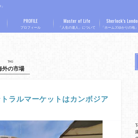
つ」
PROFILE
Master of Life
Sherlock’s Londo
プロフィール
「人生の達人」について
「ホームズゆかりの地
TAG
海外の市場
ントラルマーケットはカンボジア
T