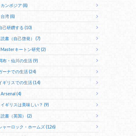
カンボジア (8)
台湾 (8)
自己研鑽する (10)
読書（自己啓発） (7)
Masterキートン研究 (2)
調布・仙川の生活 (9)
ガーナでの生活 (24)
イギリスでの生活 (14)
Arsenal (4)
イギリスは美味しい？ (9)
読書（英国） (2)
シャーロック・ホームズ (126)