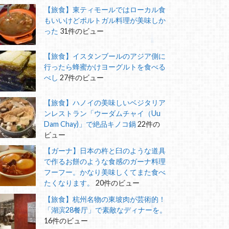
【旅食】東ティモールではローカル食
もいいけどポルトガル料理が美味しか
った
31件のビュー
【旅食】イスタンブールのアジア側に
行ったら蜂蜜かけヨーグルトを食べる
べし
27件のビュー
【旅食】ハノイの美味しいベジタリア
ンレストラン「ウーダムチャイ（Uu
Dam Chay)」で絶品キノコ鍋
22件の
ビュー
【ガーナ】日本の杵と臼のような道具
で作るお餅のような食感のガーナ料理
フーフー。かなり美味しくてまた食べ
たくなります。
20件のビュー
【旅食】杭州名物の東坡肉が芸術的！
「湖滨28餐厅」で素敵なディナーを。
16件のビュー