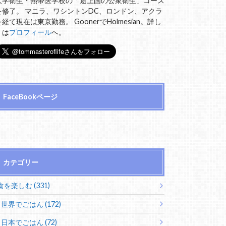
大学衛生・熱帯医学校の「途上国の公衆衛生」コース
を修了。 マニラ、ワシントンDC、ロンドン、アクラ
を経て現在は東京勤務。 GoonerでHolmesian。詳し
くは
プロフィール
へ。
FaceBookページ
カテゴリー
食を楽しむ (331)
世界でごはん (172)
日本でごはん (72)