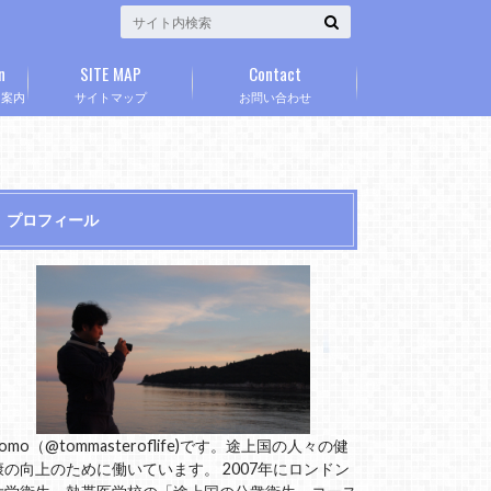
n
SITE MAP
Contact
」案内
サイトマップ
お問い合わせ
プロフィール
omo（@tommasteroflife)です。途上国の人々の健
康の向上のために働いています。 2007年にロンドン