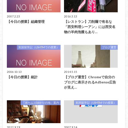
2007.2.23
2016.3.13
【今日の授業】組織管理
【レストラン】刀削麺で有名な
「西安料理シーアン」には西安名
物の羊肉泡饅もあり…
英国留学記（LSHTMでの授業）
ブログ運営
2006.10.13
2014.5.15
【今日の授業】統計
【ブログ運営】Chromeで自分の
ブログに表示されるAdSense広告
が見え…
「ホームズゆかりの地」案内
英国留学記（LSHTMでの授業）
2012.9.19
2007.9.14