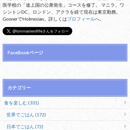
医学校の「途上国の公衆衛生」コースを修了。 マニラ、ワ
シントンDC、ロンドン、アクラを経て現在は東京勤務。
GoonerでHolmesian。詳しくは
プロフィール
へ。
FaceBookページ
カテゴリー
食を楽しむ (331)
世界でごはん (172)
日本でごはん (72)