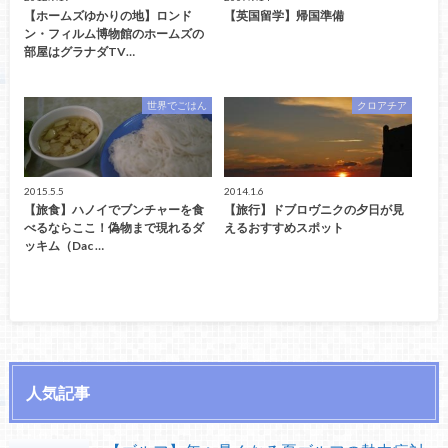
【ホームズゆかりの地】ロンド
【英国留学】帰国準備
ン・フィルム博物館のホームズの
部屋はグラナダTV…
世界でごはん
クロアチア
2015.5.5
2014.1.6
【旅食】ハノイでブンチャーを食
【旅行】ドブロヴニクの夕日が見
べるならここ！偽物まで現れるダ
えるおすすめスポット
ッキム（Dac …
人気記事