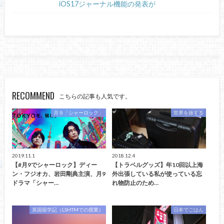
iOS17ジャーナル機能の発表が
RECOMMEND
こちらの記事も人気です。
月９「シャーロック」
世界を旅する
2019.11.1
2018.12.4
【#月9でシャーロック】ディー
【トラベルグッズ】年10回以上海
ン・フジオカ、岩田剛典主演、月9
外出張している私が使っている忘
ドラマ「シャー…
れ物防止のため…
英国留学記（LSHTMでの授業）
日本でごはん