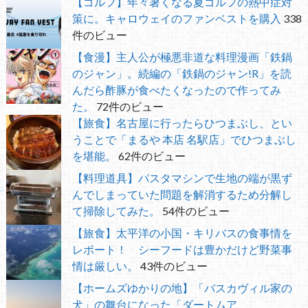
【ゴルフ】年々暑くなる夏ゴルフの熱中症対
策に。キャロウェイのファンベストを購入
338
件のビュー
【食漫】主人公が極悪非道な料理漫画「鉄鍋
のジャン」。続編の「鉄鍋のジャン!R」を読
んだら酢豚が食べたくなったので作ってみ
た。
72件のビュー
【旅食】名古屋に行ったらひつまぶし、とい
うことで「まるや 本店 名駅店」でひつまぶし
を堪能。
62件のビュー
【料理道具】パスタマシンで生地の端が黒ず
んでしまっていた問題を解消するため分解し
て掃除してみた。
54件のビュー
【旅食】太平洋の小国・キリバスの食事情を
レポート！ シーフードは豊かだけど野菜事
情は厳しい。
43件のビュー
【ホームズゆかりの地】「バスカヴィル家の
犬」の舞台になった「ダートムア