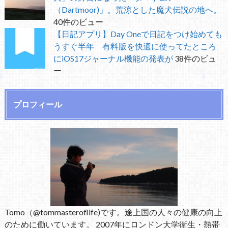
（Dartmoor)」。荒涼とした魔犬伝説の地へ。
40件のビュー
【日記アプリ】Day Oneで日記をつけ始めても
うすぐ半年 有料版を快適に使ってたところ
にiOS17ジャーナル機能の発表が
38件のビュ
ー
プロフィール
Tomo（@tommasteroflife)です。途上国の人々の健康の向上
のために働いています。 2007年にロンドン大学衛生・熱帯