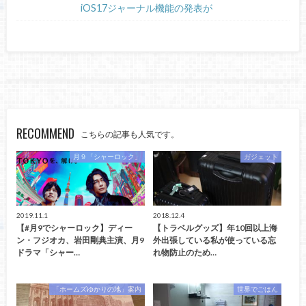
iOS17ジャーナル機能の発表が
RECOMMEND
こちらの記事も人気です。
月９「シャーロック」
ガジェット
2019.11.1
2018.12.4
【#月9でシャーロック】ディー
【トラベルグッズ】年10回以上海
ン・フジオカ、岩田剛典主演、月9
外出張している私が使っている忘
ドラマ「シャー…
れ物防止のため…
「ホームズゆかりの地」案内
世界でごはん