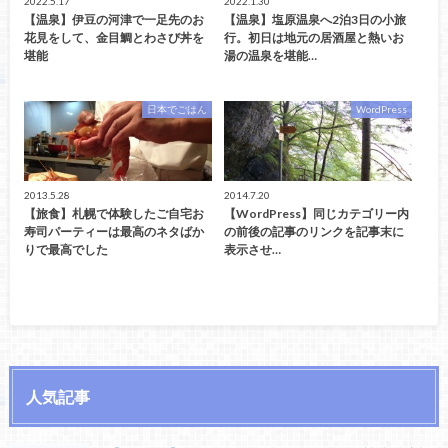
2022.5.17
2022.1.30
【温泉】伊豆の河津で一足先のお
【温泉】塩原温泉へ2泊3日の小旅
花見をして、金目鯛とわさび丼を
行。初日は地元の居酒屋と熱いお
堪能
湯の温泉を堪能…
日本でごはん
WordPress
2013.5.28
2014.7.20
【旅食】札幌で体験したご自宅お
【WordPress】同じカテゴリー内
寿司パーティーは最高のネタばか
の前後の記事のリンクを記事末に
りで最高でした
表示させ…
人気記事