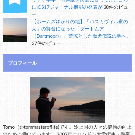
にiOS17ジャーナル機能の発表が
38件のビュ
ー
【ホームズゆかりの地】「バスカヴィル家の
犬」の舞台になった「ダートムア
（Dartmoor)」。荒涼とした魔犬伝説の地へ。
37件のビュー
プロフィール
Tomo（@tommasteroflife)です。途上国の人々の健康の向上
のために働いています。 2007年にロンドン大学衛生・熱帯