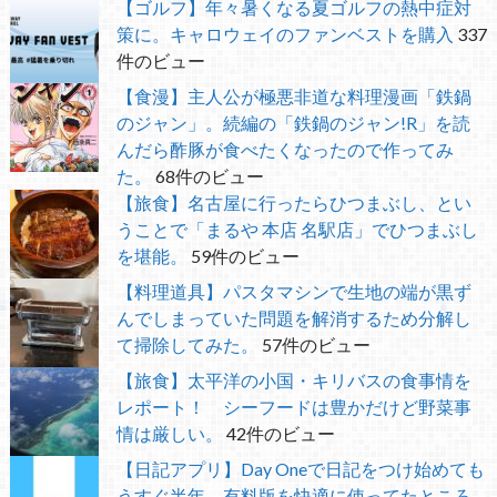
【ゴルフ】年々暑くなる夏ゴルフの熱中症対
策に。キャロウェイのファンベストを購入
337
件のビュー
【食漫】主人公が極悪非道な料理漫画「鉄鍋
のジャン」。続編の「鉄鍋のジャン!R」を読
んだら酢豚が食べたくなったので作ってみ
た。
68件のビュー
【旅食】名古屋に行ったらひつまぶし、とい
うことで「まるや 本店 名駅店」でひつまぶし
を堪能。
59件のビュー
【料理道具】パスタマシンで生地の端が黒ず
んでしまっていた問題を解消するため分解し
て掃除してみた。
57件のビュー
【旅食】太平洋の小国・キリバスの食事情を
レポート！ シーフードは豊かだけど野菜事
情は厳しい。
42件のビュー
【日記アプリ】Day Oneで日記をつけ始めても
うすぐ半年 有料版を快適に使ってたところ