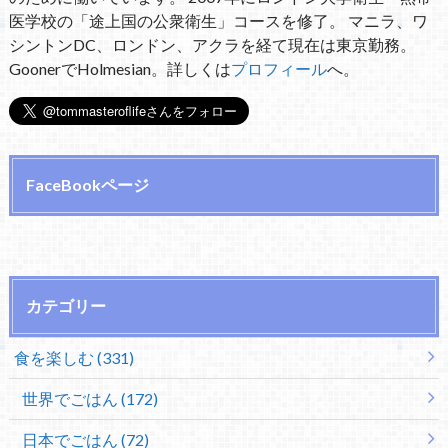
医学校の「途上国の公衆衛生」コースを修了。 マニラ、ワ
シントンDC、ロンドン、アクラを経て現在は東京勤務。
GoonerでHolmesian。詳しくは
プロフィール
へ。
FaceBookページ
カテゴリー
食を楽しむ (331)
世界でごはん (172)
日本でごはん (72)