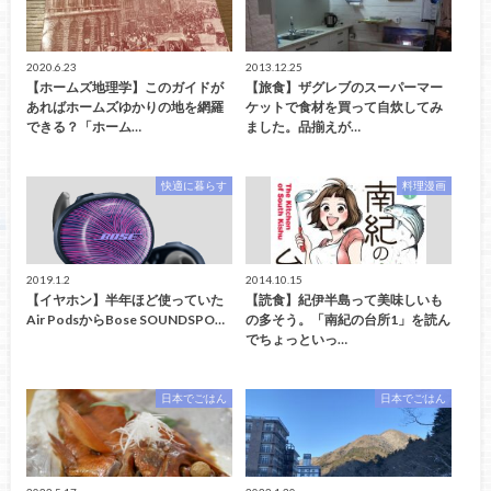
2020.6.23
2013.12.25
【ホームズ地理学】このガイドが
【旅食】ザグレブのスーパーマー
あればホームズゆかりの地を網羅
ケットで食材を買って自炊してみ
できる？「ホーム…
ました。品揃えが…
快適に暮らす
料理漫画
2019.1.2
2014.10.15
【イヤホン】半年ほど使っていた
【読食】紀伊半島って美味しいも
Air PodsからBose SOUNDSPO…
の多そう。「南紀の台所1」を読ん
でちょっといっ…
日本でごはん
日本でごはん