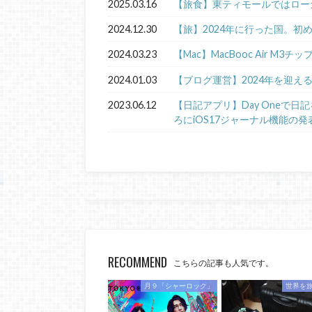
2025.03.16
【旅食】東ティモールではロー
2024.12.30
【旅】2024年に行った国。初
2024.03.23
【Mac】MacBooc Air M3チ
2024.01.03
【ブログ運営】2024年を迎え
2023.06.12
【日記アプリ】Day Oneで
ろにiOS17ジャーナル機能の発
RECOMMEND
こちらの記事も人気です。
月９「シャーロック」
世界を