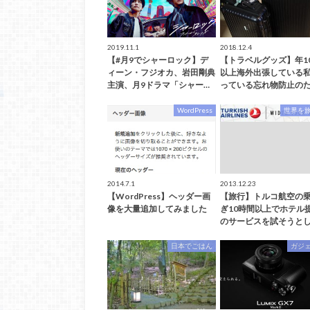
2019.11.1
2018.12.4
【#月9でシャーロック】デ
【トラベルグッズ】年1
ィーン・フジオカ、岩田剛典
以上海外出張している
主演、月9ドラマ「シャー…
っている忘れ物防止のた
WordPress
世界を
2014.7.1
2013.12.23
【WordPress】ヘッダー画
【旅行】トルコ航空の
像を大量追加してみました
ぎ10時間以上でホテル
のサービスを試そうとし
日本でごはん
ガジ