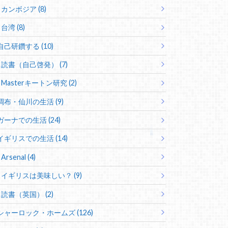
カンボジア (8)
台湾 (8)
自己研鑽する (10)
読書（自己啓発） (7)
Masterキートン研究 (2)
調布・仙川の生活 (9)
ガーナでの生活 (24)
イギリスでの生活 (14)
Arsenal (4)
イギリスは美味しい？ (9)
読書（英国） (2)
シャーロック・ホームズ (126)