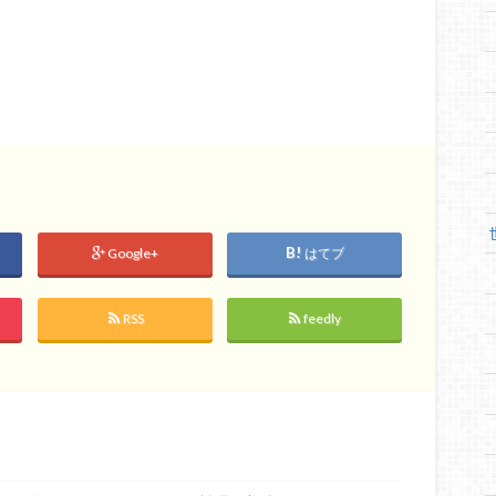
Google+
はてブ
RSS
feedly