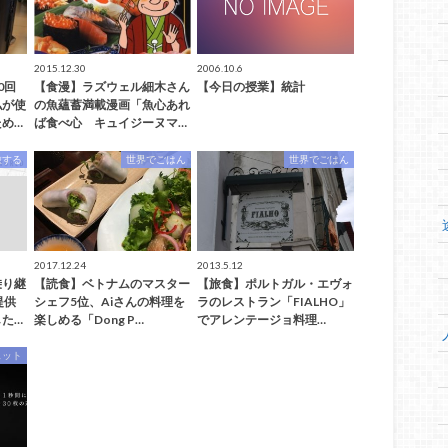
2015.12.30
2006.10.6
0回
【食漫】ラズウェル細木さん
【今日の授業】統計
私が使
の魚蘊蓄満載漫画「魚心あれ
め…
ば食べ心 キュイジーヌマ…
旅する
世界でごはん
世界でごはん
2017.12.24
2013.5.12
乗り継
【読食】ベトナムのマスター
【旅食】ポルトガル・エヴォ
提供
シェフ5位、Aiさんの料理を
ラのレストラン「FIALHO」
た…
楽しめる「Dong P…
でアレンテージョ料理…
ェット