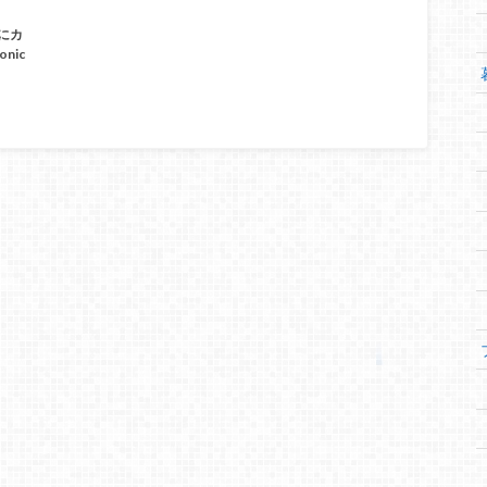
にカ
nic