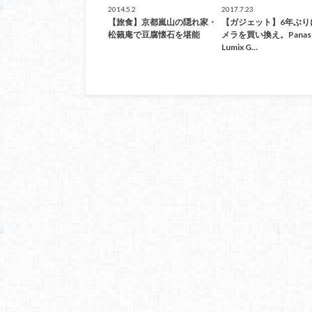
2014.5.2
2017.7.23
【旅食】京都嵐山の隠れ家・
【ガジェット】6年ぶり
松籟庵で豆腐懐石を堪能
メラを買い換え。Panaso
Lumix G…