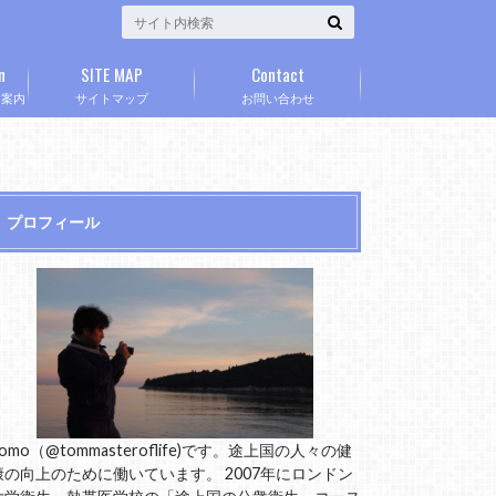
n
SITE MAP
Contact
」案内
サイトマップ
お問い合わせ
プロフィール
omo（@tommasteroflife)です。途上国の人々の健
康の向上のために働いています。 2007年にロンドン