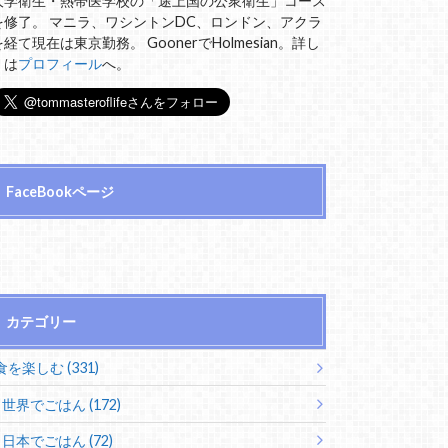
大学衛生・熱帯医学校の「途上国の公衆衛生」コース
を修了。 マニラ、ワシントンDC、ロンドン、アクラ
を経て現在は東京勤務。 GoonerでHolmesian。詳し
くは
プロフィール
へ。
FaceBookページ
カテゴリー
食を楽しむ (331)
世界でごはん (172)
日本でごはん (72)