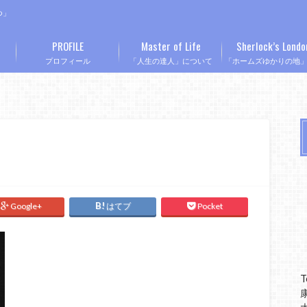
つ」
PROFILE
Master of Life
Sherlock’s Londo
プロフィール
「人生の達人」について
「ホームズゆかりの地
Google+
はてブ
Pocket
T