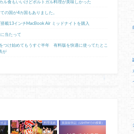
カル食もいいけどポルトガル料理が美味しかった
めての国が4カ国もありました。
ップ搭載13インチMacBook Air ミッドナイトを購入
るに当たって
日記をつけ始めてもうすぐ半年 有料版を快適に使ってたとこ
表が
旅する
料理漫画
英国留学記（LSHTMでの授業）