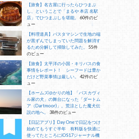
【旅食】名古屋に行ったらひつまぶ
し、ということで「まるや 本店 名駅
店」でひつまぶしを堪能。
60件のビ
ュー
【料理道具】パスタマシンで生地の端
が黒ずんでしまっていた問題を解消す
るため分解して掃除してみた。
55件
のビュー
【旅食】太平洋の小国・キリバスの食
事情をレポート！ シーフードは豊か
だけど野菜事情は厳しい。
42件のビ
ュー
【ホームズゆかりの地】「バスカヴィ
ル家の犬」の舞台になった「ダートム
ア（Dartmoor)」。荒涼とした魔犬伝
説の地へ。
38件のビュー
【日記アプリ】Day Oneで日記をつけ
始めてもうすぐ半年 有料版を快適に
使ってたところにiOS17ジャーナル機