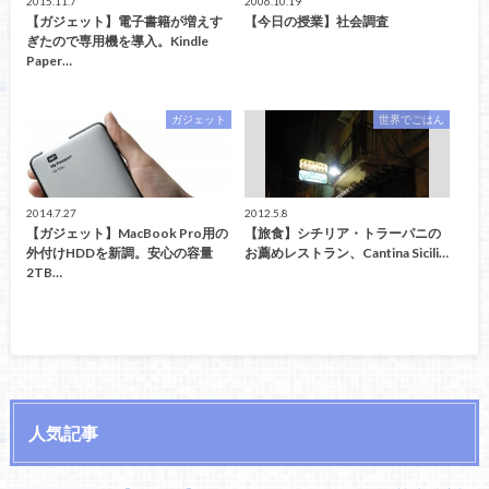
2015.11.7
2006.10.19
【ガジェット】電子書籍が増えす
【今日の授業】社会調査
ぎたので専用機を導入。Kindle
Paper…
ガジェット
世界でごはん
2014.7.27
2012.5.8
【ガジェット】MacBook Pro用の
【旅食】シチリア・トラーパニの
外付けHDDを新調。安心の容量
お薦めレストラン、Cantina Sicili…
2TB…
人気記事