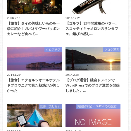
2008.9.15
2014.12.21
【旅食】タイの美味しいものを一
【ゴルフ】15年間愛用のパター、
挙に紹介！ガパオやプーパッポン
スコッティキャメロンのサンタフ
カレーなど食べて…
ェ。錆びの感じ…
クロアチア
ブログ運営
2014.1.29
2014.2.25
【旅食】エクセルシオールホテル
【ブログ運営】独自ドメインで
ドブロヴニクで見た朝焼けが美し
WordPressでのブログ運営を開始
かった
しました。…
読書（楽しみ）
英国留学記（LSHTMでの授業）