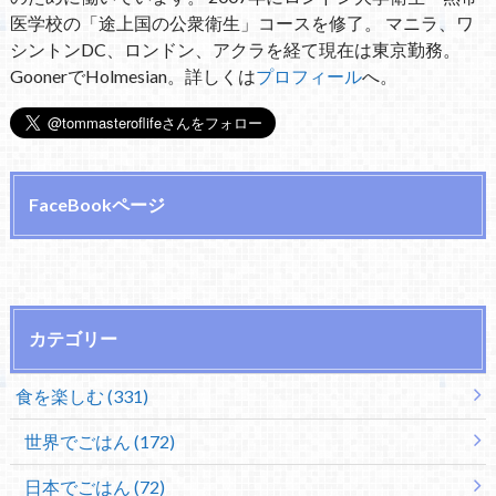
医学校の「途上国の公衆衛生」コースを修了。 マニラ、ワ
シントンDC、ロンドン、アクラを経て現在は東京勤務。
GoonerでHolmesian。詳しくは
プロフィール
へ。
FaceBookページ
カテゴリー
食を楽しむ (331)
世界でごはん (172)
日本でごはん (72)