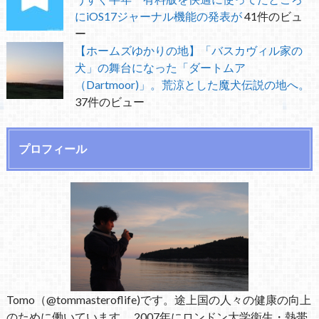
にiOS17ジャーナル機能の発表が
41件のビュ
ー
【ホームズゆかりの地】「バスカヴィル家の
犬」の舞台になった「ダートムア
（Dartmoor)」。荒涼とした魔犬伝説の地へ。
37件のビュー
プロフィール
Tomo（@tommasteroflife)です。途上国の人々の健康の向上
のために働いています。 2007年にロンドン大学衛生・熱帯