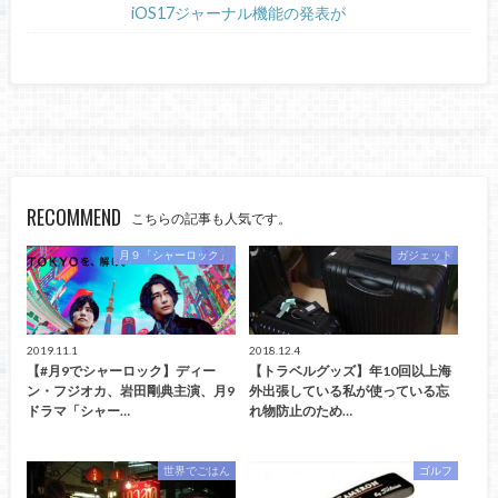
iOS17ジャーナル機能の発表が
RECOMMEND
こちらの記事も人気です。
月９「シャーロック」
ガジェット
2019.11.1
2018.12.4
【#月9でシャーロック】ディー
【トラベルグッズ】年10回以上海
ン・フジオカ、岩田剛典主演、月9
外出張している私が使っている忘
ドラマ「シャー…
れ物防止のため…
世界でごはん
ゴルフ