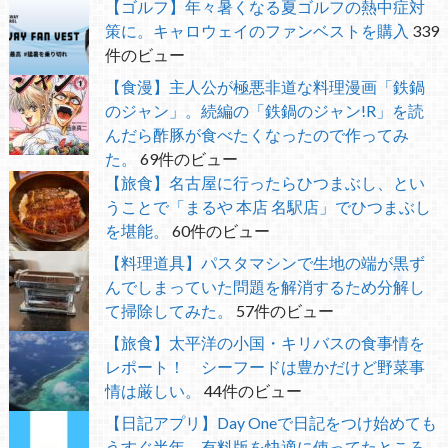
【ゴルフ】年々暑くなる夏ゴルフの熱中症対
策に。キャロウェイのファンベストを購入
339
件のビュー
【食漫】主人公が極悪非道な料理漫画「鉄鍋
のジャン」。続編の「鉄鍋のジャン!R」を読
んだら酢豚が食べたくなったので作ってみ
た。
69件のビュー
【旅食】名古屋に行ったらひつまぶし、とい
うことで「まるや 本店 名駅店」でひつまぶし
を堪能。
60件のビュー
【料理道具】パスタマシンで生地の端が黒ず
んでしまっていた問題を解消するため分解し
て掃除してみた。
57件のビュー
【旅食】太平洋の小国・キリバスの食事情を
レポート！ シーフードは豊かだけど野菜事
情は厳しい。
44件のビュー
【日記アプリ】Day Oneで日記をつけ始めても
うすぐ半年 有料版を快適に使ってたところ