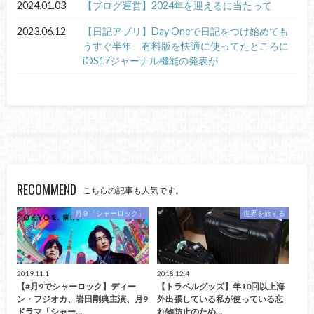
2024.01.03
【ブログ運営】2024年を迎えるに当たって
2023.06.12
【日記アプリ】Day Oneで日記をつけ始めても
うすぐ半年 有料版を快適に使ってたところに
iOS17ジャーナル機能の発表が
RECOMMEND
こちらの記事も人気です。
月９「シャーロック」
世界を旅する
2019.11.1
2018.12.4
【#月9でシャーロック】ディー
【トラベルグッズ】年10回以上海
ン・フジオカ、岩田剛典主演、月9
外出張している私が使っている忘
ドラマ「シャー…
れ物防止のため…