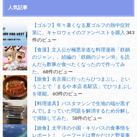
人気記事
【ゴルフ】年々暑くなる夏ゴルフの熱中症対
策に。キャロウェイのファンベストを購入
343
件のビュー
【食漫】主人公が極悪非道な料理漫画「鉄鍋
のジャン」。続編の「鉄鍋のジャン!R」を読
んだら酢豚が食べたくなったので作ってみ
た。
68件のビュー
【旅食】名古屋に行ったらひつまぶし、とい
うことで「まるや 本店 名駅店」でひつまぶし
を堪能。
60件のビュー
【料理道具】パスタマシンで生地の端が黒ず
んでしまっていた問題を解消するため分解し
て掃除してみた。
58件のビュー
【旅食】太平洋の小国・キリバスの食事情を
レポート！ シーフードは豊かだけど野菜事