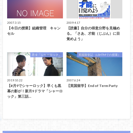
2007.3.15
2009.4.17
【今日の授業】組織管理 キャン
【読書】自分の得意分野を見極め
セル
る。「さあ、才能（じぶん）に目
覚めよう」
月９「シャーロック」
英国留学記（LSHTMでの授業）
2019.10.22
2007.6.24
【#月9でシャーロック】早くも黒
【英国留学】End of Term Party
幕の影が！新月9ドラマ「シャーロ
ック」第三話…