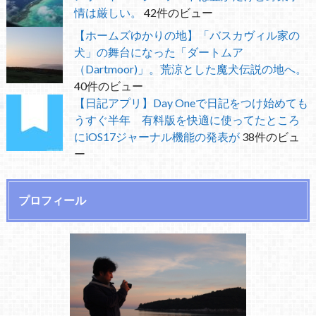
情は厳しい。
42件のビュー
【ホームズゆかりの地】「バスカヴィル家の
犬」の舞台になった「ダートムア
（Dartmoor)」。荒涼とした魔犬伝説の地へ。
40件のビュー
【日記アプリ】Day Oneで日記をつけ始めても
うすぐ半年 有料版を快適に使ってたところ
にiOS17ジャーナル機能の発表が
38件のビュ
ー
プロフィール