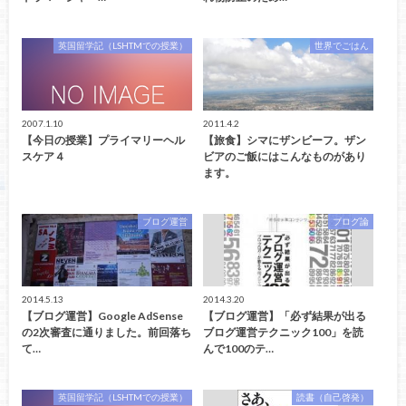
英国留学記（LSHTMでの授業）
世界でごはん
2007.1.10
2011.4.2
【今日の授業】プライマリーヘル
【旅食】シマにザンビーフ。ザン
スケア４
ビアのご飯にはこんなものがあり
ます。
ブログ運営
ブログ論
2014.5.13
2014.3.20
【ブログ運営】Google AdSense
【ブログ運営】「必ず結果が出る
の2次審査に通りました。前回落ち
ブログ運営テクニック100」を読
て…
んで100のテ…
英国留学記（LSHTMでの授業）
読書（自己啓発）