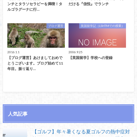
ンチとタラソセラピーを満喫！タ
だける『信悦』でランチ
ルゴラグーナに行…
ブログ運営
英国留学記（LSHTMでの授業）
2016.1.1
2006.9.25
【ブログ運営】あけましておめで
【英国留学】学校への登録
とうございます。ブログ始めて11
年目。振り返り…
人気記事
【ゴルフ】年々暑くなる夏ゴルフの熱中症対