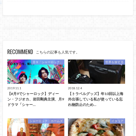
RECOMMEND
こちらの記事も人気です。
月９「シャーロック」
世界を旅する
2019.11.1
2018.12.4
【#月9でシャーロック】ディー
【トラベルグッズ】年10回以上海
ン・フジオカ、岩田剛典主演、月9
外出張している私が使っている忘
ドラマ「シャー…
れ物防止のため…
シャーロック・ホームズ
イタリア