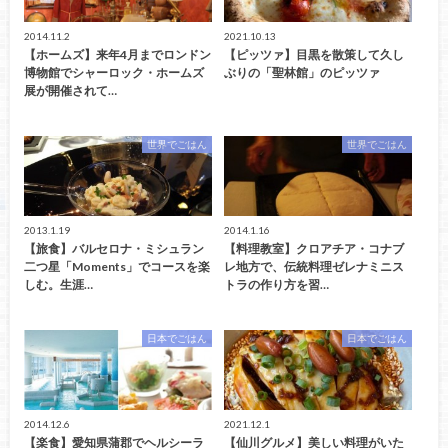
2014.11.2
2021.10.13
【ホームズ】来年4月までロンドン
【ピッツァ】目黒を散策して久し
博物館でシャーロック・ホームズ
ぶりの「聖林館」のピッツァ
展が開催されて…
世界でごはん
世界でごはん
2013.1.19
2014.1.16
【旅食】バルセロナ・ミシュラン
【料理教室】クロアチア・コナブ
二つ星「Moments」でコースを楽
レ地方で、伝統料理ゼレナミニス
しむ。生涯…
トラの作り方を習…
日本でごはん
日本でごはん
2014.12.6
2021.12.1
【楽食】愛知県蒲郡でヘルシーラ
【仙川グルメ】美しい料理がいた