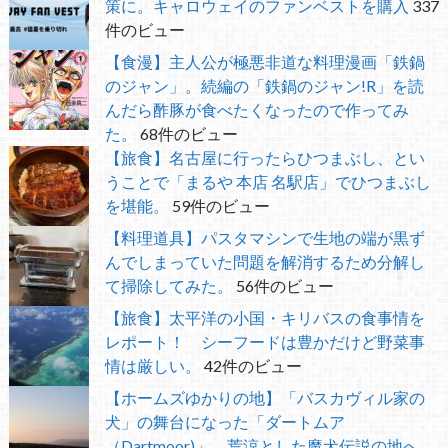
策に。キャロウェイのファンベストを購入
337
件のビュー
【食漫】主人公が極悪非道な料理漫画「鉄鍋
のジャン」。続編の「鉄鍋のジャン!R」を読
んだら酢豚が食べたくなったので作ってみ
た。
68件のビュー
【旅食】名古屋に行ったらひつまぶし、とい
うことで「まるや 本店 名駅店」でひつまぶし
を堪能。
59件のビュー
【料理道具】パスタマシンで生地の端が黒ず
んでしまっていた問題を解消するため分解し
て掃除してみた。
56件のビュー
【旅食】太平洋の小国・キリバスの食事情を
レポート！ シーフードは豊かだけど野菜事
情は厳しい。
42件のビュー
【ホームズゆかりの地】「バスカヴィル家の
犬」の舞台になった「ダートムア
（Dartmoor)」。荒涼とした魔犬伝説の地へ。