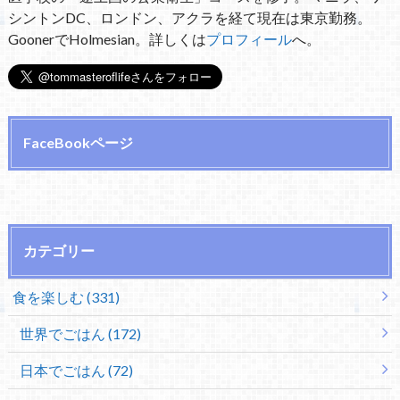
シントンDC、ロンドン、アクラを経て現在は東京勤務。
GoonerでHolmesian。詳しくは
プロフィール
へ。
FaceBookページ
カテゴリー
食を楽しむ (331)
世界でごはん (172)
日本でごはん (72)