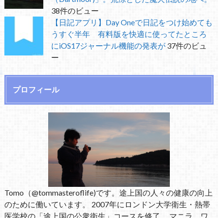
38件のビュー
【日記アプリ】Day Oneで日記をつけ始めても
うすぐ半年 有料版を快適に使ってたところ
にiOS17ジャーナル機能の発表が
37件のビュ
ー
プロフィール
Tomo（@tommasteroflife)です。途上国の人々の健康の向上
のために働いています。 2007年にロンドン大学衛生・熱帯
医学校の「途上国の公衆衛生」コースを修了。 マニラ、ワ