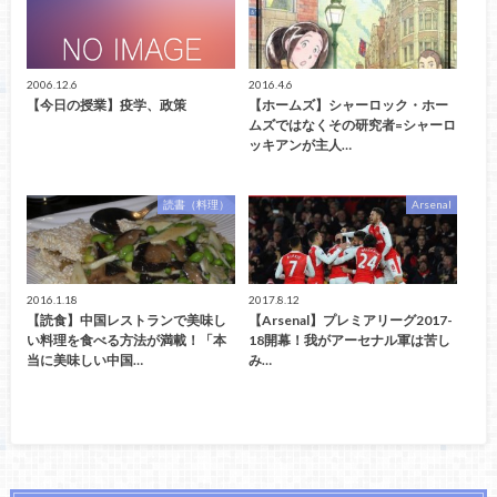
2006.12.6
2016.4.6
【今日の授業】疫学、政策
【ホームズ】シャーロック・ホー
ムズではなくその研究者=シャーロ
ッキアンが主人…
読書（料理）
Arsenal
2016.1.18
2017.8.12
【読食】中国レストランで美味し
【Arsenal】プレミアリーグ2017-
い料理を食べる方法が満載！「本
18開幕！我がアーセナル軍は苦し
当に美味しい中国…
み…