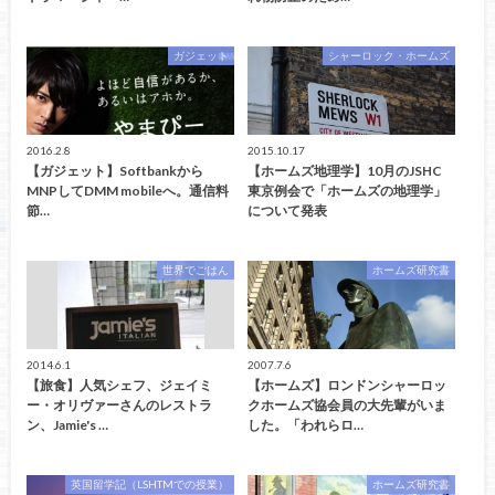
ガジェット
シャーロック・ホームズ
2016.2.8
2015.10.17
【ガジェット】Softbankから
【ホームズ地理学】10月のJSHC
MNPしてDMM mobileへ。通信料
東京例会で「ホームズの地理学」
節…
について発表
世界でごはん
ホームズ研究書
2014.6.1
2007.7.6
【旅食】人気シェフ、ジェイミ
【ホームズ】ロンドンシャーロッ
ー・オリヴァーさんのレストラ
クホームズ協会員の大先輩がいま
ン、Jamie's …
した。「われらロ…
英国留学記（LSHTMでの授業）
ホームズ研究書