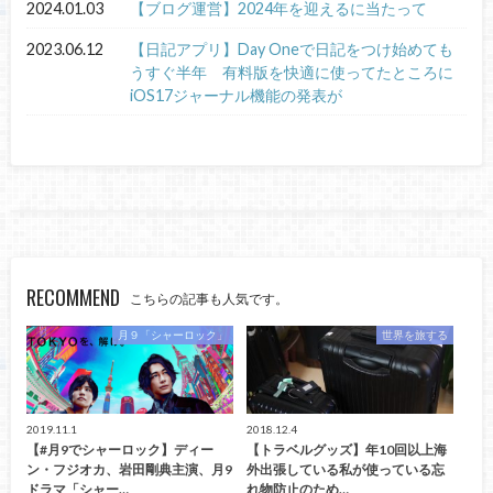
2024.01.03
【ブログ運営】2024年を迎えるに当たって
2023.06.12
【日記アプリ】Day Oneで日記をつけ始めても
うすぐ半年 有料版を快適に使ってたところに
iOS17ジャーナル機能の発表が
RECOMMEND
こちらの記事も人気です。
月９「シャーロック」
世界を旅する
2019.11.1
2018.12.4
【#月9でシャーロック】ディー
【トラベルグッズ】年10回以上海
ン・フジオカ、岩田剛典主演、月9
外出張している私が使っている忘
ドラマ「シャー…
れ物防止のため…