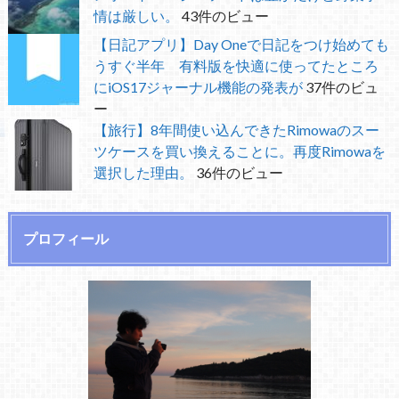
情は厳しい。
43件のビュー
【日記アプリ】Day Oneで日記をつけ始めても
うすぐ半年 有料版を快適に使ってたところ
にiOS17ジャーナル機能の発表が
37件のビュ
ー
【旅行】8年間使い込んできたRimowaのスー
ツケースを買い換えることに。再度Rimowaを
選択した理由。
36件のビュー
プロフィール