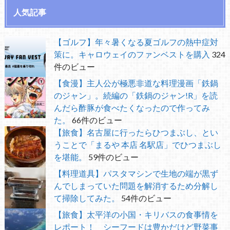
人気記事
【ゴルフ】年々暑くなる夏ゴルフの熱中症対
策に。キャロウェイのファンベストを購入
324
件のビュー
【食漫】主人公が極悪非道な料理漫画「鉄鍋
のジャン」。続編の「鉄鍋のジャン!R」を読
んだら酢豚が食べたくなったので作ってみ
た。
66件のビュー
【旅食】名古屋に行ったらひつまぶし、とい
うことで「まるや 本店 名駅店」でひつまぶし
を堪能。
59件のビュー
【料理道具】パスタマシンで生地の端が黒ず
んでしまっていた問題を解消するため分解し
て掃除してみた。
54件のビュー
【旅食】太平洋の小国・キリバスの食事情を
レポート！ シーフードは豊かだけど野菜事