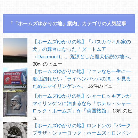
「「ホームズゆかりの地」案内」カテゴリの人気記事
【ホームズゆかりの地】「バスカヴィル家の
犬」の舞台になった「ダートムア
（Dartmoor)」。荒涼とした魔犬伝説の地へ。
38件のビュー
【ホームズゆかりの地】ファンなら一生に一
度は訪れたい「ライヘンバッハの滝」を見る
ためにマイリンゲンへ。
16件のビュー
【ホームズゆかりの地】シャーロッキアンが
マイリンゲンに泊まるなら「ホテル・シャー
ロック・ホームズ」か「英国旅館」
13件のビ
ュー
【ホームズゆかりの地】ロンドンの「パーク
プラザ・シャーロック・ホームズ・ロンドン