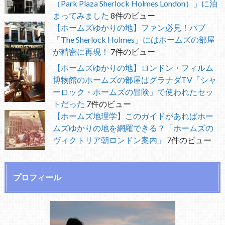
（Park Plaza Sherlock Holmes London）」に泊
まってみました
8件のビュー
【ホームズゆかりの地】ファン必見！パブ
「The Sherlock Holmes」にはホームズの部屋
が精密に再現！
7件のビュー
【ホームズゆかりの地】ロンドン・フィルム
博物館のホームズの部屋はグラナダTV「シャ
ーロック・ホームズの冒険」で使われたセッ
トだった
7件のビュー
【ホームズ地理学】このガイドがあればホー
ムズゆかりの地を網羅できる？「ホームズの
ヴィクトリア朝ロンドン案内」
7件のビュー
プロフィール