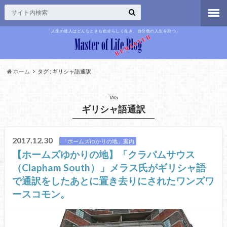
「人生の達人はどんなときも自分らしく生き、自分色の人生を持つ」
ホーム
タグ : ギリシャ語通訳
TAG
ギリシャ語通訳
2017.12.30
「ホームズゆかりの地」案内
【ホームズゆかりの地】「クラパムサウス
（Clapham South）」メラス氏がギリシャ語
で通訳をしたあとに置き去りにされたワンズワ
ースコモン。