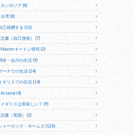
カンボジア (8)
台湾 (8)
自己研鑽する (10)
読書（自己啓発） (7)
Masterキートン研究 (2)
調布・仙川の生活 (9)
ガーナでの生活 (24)
イギリスでの生活 (14)
Arsenal (4)
イギリスは美味しい？ (9)
読書（英国） (2)
シャーロック・ホームズ (126)