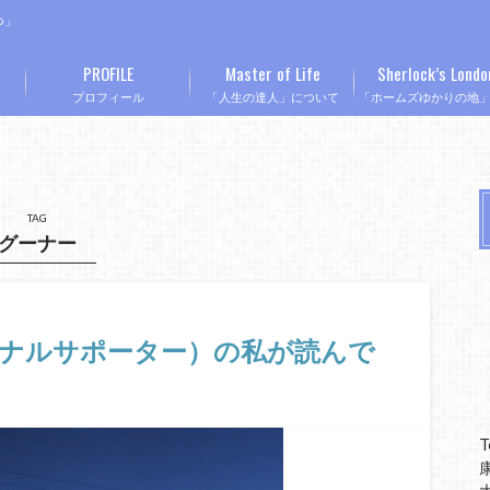
つ」
PROFILE
Master of Life
Sherlock’s Londo
プロフィール
「人生の達人」について
「ホームズゆかりの地
TAG
グーナー
セナルサポーター）の私が読んで
T