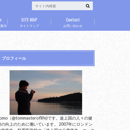
n
SITE MAP
Contact
」案内
サイトマップ
お問い合わせ
プロフィール
omo（@tommasteroflife)です。途上国の人々の健
康の向上のために働いています。 2007年にロンドン