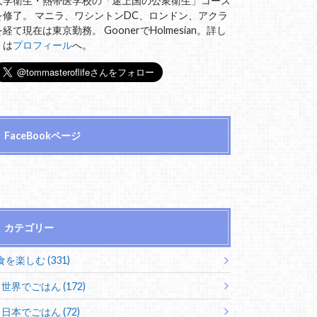
大学衛生・熱帯医学校の「途上国の公衆衛生」コース
を修了。 マニラ、ワシントンDC、ロンドン、アクラ
を経て現在は東京勤務。 GoonerでHolmesian。詳し
くは
プロフィール
へ。
FaceBookページ
カテゴリー
食を楽しむ (331)
世界でごはん (172)
日本でごはん (72)