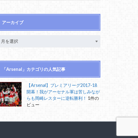
アーカイブ
「Arsenal」カテゴリの人気記事
【Arsenal】プレミアリーグ2017-18
開幕！我がアーセナル軍は苦しみなが
らも岡崎レスターに逆転勝利！
1件の
ビュー