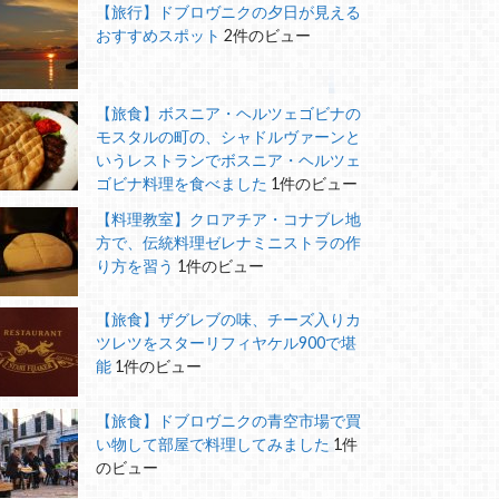
【旅行】ドブロヴニクの夕日が見える
おすすめスポット
2件のビュー
【旅食】ボスニア・ヘルツェゴビナの
モスタルの町の、シャドルヴァーンと
いうレストランでボスニア・ヘルツェ
ゴビナ料理を食べました
1件のビュー
【料理教室】クロアチア・コナブレ地
方で、伝統料理ゼレナミニストラの作
り方を習う
1件のビュー
【旅食】ザグレブの味、チーズ入りカ
ツレツをスターリフィヤケル900で堪
能
1件のビュー
【旅食】ドブロヴニクの青空市場で買
い物して部屋で料理してみました
1件
のビュー