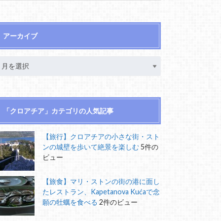
アーカイブ
「クロアチア」カテゴリの人気記事
【旅行】クロアチアの小さな街・スト
ンの城壁を歩いて絶景を楽しむ
5件の
ビュー
【旅食】マリ・ストンの街の港に面し
たレストラン、Kapetanova Kućaで念
願の牡蠣を食べる
2件のビュー