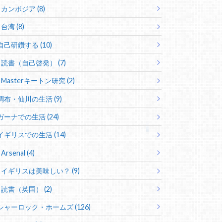
カンボジア (8)
台湾 (8)
自己研鑽する (10)
読書（自己啓発） (7)
Masterキートン研究 (2)
調布・仙川の生活 (9)
ガーナでの生活 (24)
イギリスでの生活 (14)
Arsenal (4)
イギリスは美味しい？ (9)
読書（英国） (2)
シャーロック・ホームズ (126)