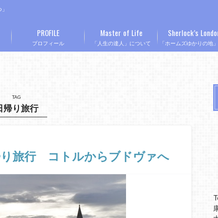
つ」
PROFILE
Master of Life
Sherlock’s Londo
プロフィール
「人生の達人」について
「ホームズゆかりの地
TAG
日帰り旅行
帰り旅行 コトルからブドヴァへ
T