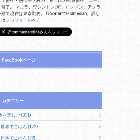
大学衛生・熱帯医学校の「途上国の公衆衛生」コース
を修了。 マニラ、ワシントンDC、ロンドン、アクラ
を経て現在は東京勤務。 GoonerでHolmesian。詳し
くは
プロフィール
へ。
FaceBookページ
カテゴリー
食を楽しむ (331)
世界でごはん (172)
日本でごはん (72)