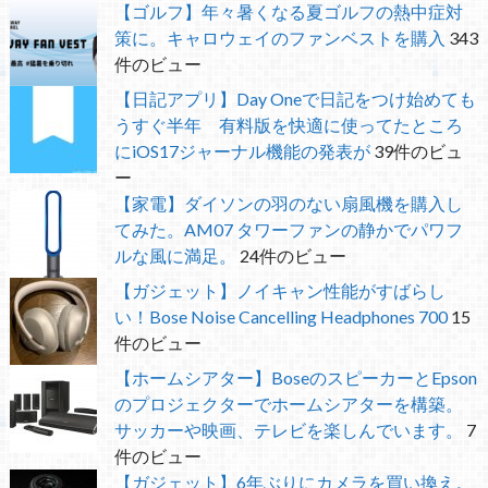
【ゴルフ】年々暑くなる夏ゴルフの熱中症対
策に。キャロウェイのファンベストを購入
343
件のビュー
【日記アプリ】Day Oneで日記をつけ始めても
うすぐ半年 有料版を快適に使ってたところ
にiOS17ジャーナル機能の発表が
39件のビュ
ー
【家電】ダイソンの羽のない扇風機を購入し
てみた。AM07 タワーファンの静かでパワフ
ルな風に満足。
24件のビュー
【ガジェット】ノイキャン性能がすばらし
い！Bose Noise Cancelling Headphones 700
15
件のビュー
【ホームシアター】BoseのスピーカーとEpson
のプロジェクターでホームシアターを構築。
サッカーや映画、テレビを楽しんでいます。
7
件のビュー
【ガジェット】6年ぶりにカメラを買い換え。