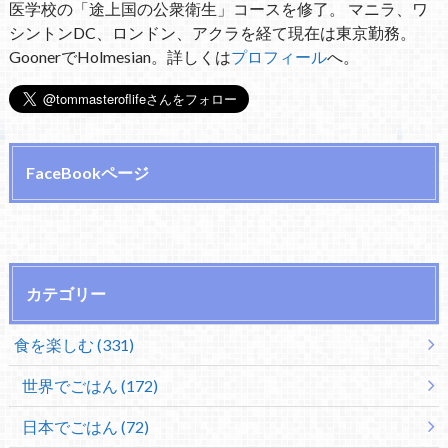
医学校の「途上国の公衆衛生」コースを修了。 マニラ、ワ
シントンDC、ロンドン、アクラを経て現在は東京勤務。
GoonerでHolmesian。詳しくは
プロフィール
へ。
FaceBookページ
カテゴリー
食を楽しむ (331)
世界でごはん (172)
日本でごはん (72)