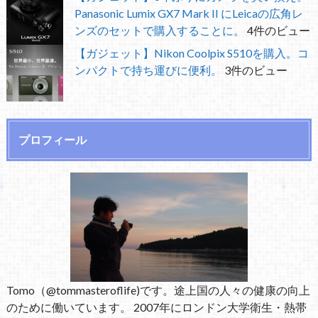
Panasonic Lumix GX7 Mark II にLeicaの広角レ
ンズのセットで購入することに。
4件のビュー
【ガジェット】Nikon Coolpix S510を購入。コ
ンパクトで持ち運びに便利。
3件のビュー
プロフィール
Tomo（@tommasteroflife)です。途上国の人々の健康の向上
のために働いています。 2007年にロンドン大学衛生・熱帯