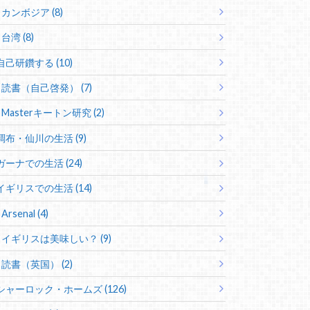
カンボジア (8)
台湾 (8)
自己研鑽する (10)
読書（自己啓発） (7)
Masterキートン研究 (2)
調布・仙川の生活 (9)
ガーナでの生活 (24)
イギリスでの生活 (14)
Arsenal (4)
イギリスは美味しい？ (9)
読書（英国） (2)
シャーロック・ホームズ (126)