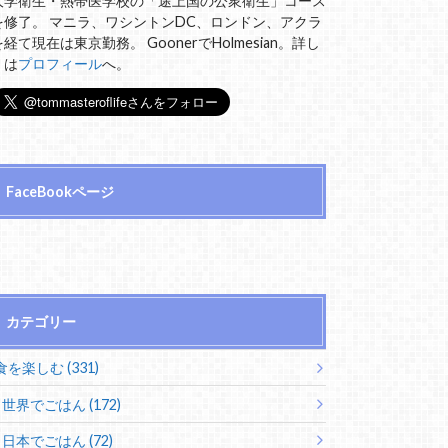
大学衛生・熱帯医学校の「途上国の公衆衛生」コース
を修了。 マニラ、ワシントンDC、ロンドン、アクラ
を経て現在は東京勤務。 GoonerでHolmesian。詳し
くは
プロフィール
へ。
FaceBookページ
カテゴリー
食を楽しむ (331)
世界でごはん (172)
日本でごはん (72)