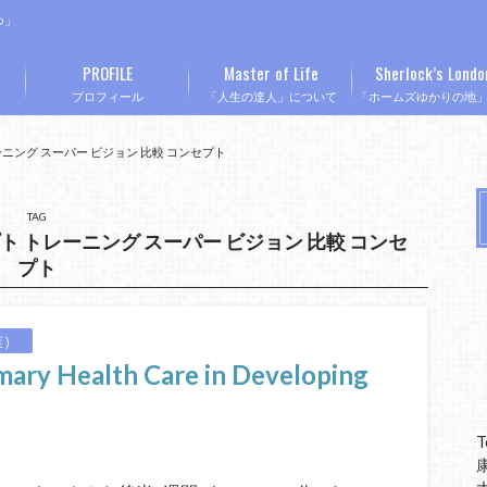
つ」
PROFILE
Master of Life
Sherlock’s Londo
プロフィール
「人生の達人」について
「ホームズゆかりの地
レーニング スーパー ビジョン 比較 コンセプト
TAG
プト トレーニング スーパー ビジョン 比較 コンセ
プト
業）
 Health Care in Developing
T