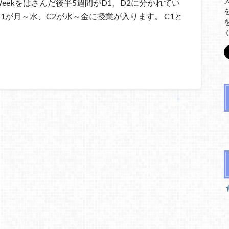
ng Weekをはさんだ後半5週間がD1、D2に分かれてい
C1が月～水、C2が水～金に授業が入ります。 C1と