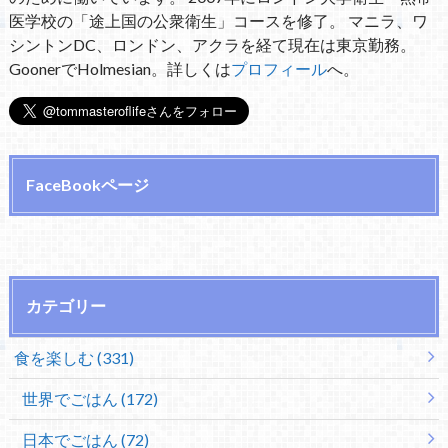
医学校の「途上国の公衆衛生」コースを修了。 マニラ、ワ
シントンDC、ロンドン、アクラを経て現在は東京勤務。
GoonerでHolmesian。詳しくは
プロフィール
へ。
FaceBookページ
カテゴリー
食を楽しむ (331)
世界でごはん (172)
日本でごはん (72)