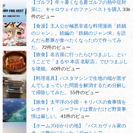
【ゴルフ】年々暑くなる夏ゴルフの熱中症対
策に。キャロウェイのファンベストを購入
336
件のビュー
【食漫】主人公が極悪非道な料理漫画「鉄鍋
のジャン」。続編の「鉄鍋のジャン!R」を読
んだら酢豚が食べたくなったので作ってみ
た。
72件のビュー
【旅食】名古屋に行ったらひつまぶし、とい
うことで「まるや 本店 名駅店」でひつまぶし
を堪能。
60件のビュー
【料理道具】パスタマシンで生地の端が黒ず
んでしまっていた問題を解消するため分解し
て掃除してみた。
55件のビュー
【旅食】太平洋の小国・キリバスの食事情を
レポート！ シーフードは豊かだけど野菜事
情は厳しい。
41件のビュー
【ホームズゆかりの地】「バスカヴィル家の
犬」の舞台になった「ダートムア