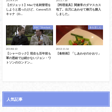
2014.9.14
2011.7.16
【ガジェット】Macで名刺管理を
【料理道具】関兼常のダマスカス
しようと思ったけど、Canonのス
包丁。出刃にあわせて柳刃も購入
キャナ（D…
しました。
BBC "Sherlock"
食を楽しむ
2014.8.13
2013.11.16
【シャーロック】現在も百年前も
【食映画】「しあわせのかおり」
軍の恩給では続かないジョン・ワ
トソンのロンドン…
人気記事