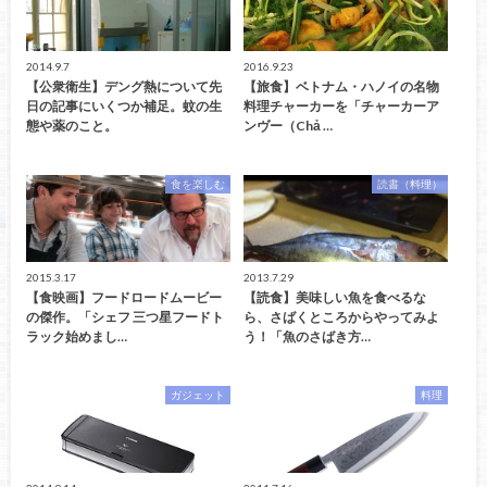
2014.9.7
2016.9.23
【公衆衛生】デング熱について先
【旅食】ベトナム・ハノイの名物
日の記事にいくつか補足。蚊の生
料理チャーカーを「チャーカーア
態や薬のこと。
ンヴー（Chả …
食を楽しむ
読書（料理）
2015.3.17
2013.7.29
【食映画】フードロードムービー
【読食】美味しい魚を食べるな
の傑作。「シェフ 三つ星フードト
ら、さばくところからやってみよ
ラック始めまし…
う！「魚のさばき方…
ガジェット
料理