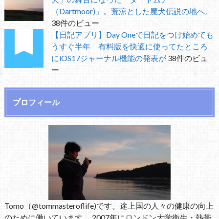
（Dartmoor)」。荒涼とした魔犬伝説の地へ。
38件のビュー
【日記アプリ】Day Oneで日記をつけ始めても
うすぐ半年 有料版を快適に使ってたところ
にiOS17ジャーナル機能の発表が
38件のビュ
ー
プロフィール
Tomo（@tommasteroflife)です。途上国の人々の健康の向上
のために働いています。 2007年にロンドン大学衛生・熱帯