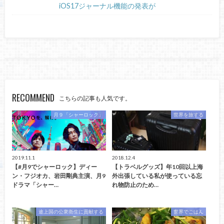
iOS17ジャーナル機能の発表が
RECOMMEND
こちらの記事も人気です。
月９「シャーロック」
世界を旅する
2019.11.1
2018.12.4
【#月9でシャーロック】ディー
【トラベルグッズ】年10回以上海
ン・フジオカ、岩田剛典主演、月9
外出張している私が使っている忘
ドラマ「シャー…
れ物防止のため…
途上国の公衆衛生に貢献する
世界でごはん