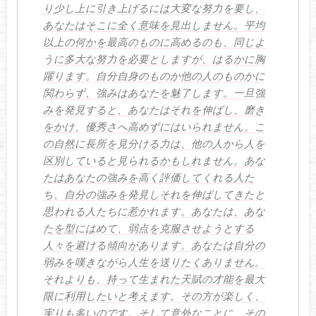
り少し上に引き上げるには大変な努力を要し、
あなたはそこに全く意味を見出しません。平均
以上の何かを最高のものに高めるのも、同じよ
うに多大な努力を必要としますが、はるかに胸
躍ります。自分自身のものか他の人のものかに
関わらず、強みはあなたを魅了します。一旦強
みを発見すると、あなたはそれを伸ばし、磨き
をかけ、優秀さへ高めずにはいられません。こ
の自然に長所を見分ける力は、他の人から人を
区別していると見られるかもしれません。あな
たはあなたの強みを高く評価してくれる人た
ち、自分の強みを発見しそれを伸ばしてきたと
思われる人たちに惹かれます。あなたは、あな
たを型にはめて、弱点を克服させようとする
人々を避ける傾向があります。あなたは自分の
弱みを嘆きながら人生を送りたくありません。
それよりも、持って生まれた天賦の才能を最大
限に利用したいと考えます。その方が楽しく、
実りも多いのです。そして意外なことに、その