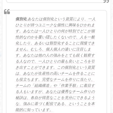
個別化
あなたは個別化という資質により、一人
ひとりが持つユニークな個性に興味をひかれま
す。あなたは一人ひとりの何が特別でどこが個
性的なのかを覆い隠したくないので、人を一般
化したり、あるいは類型化することに我慢でき
ません。むしろ、個人個人の違いに注目しま
す。あなたは他の人の強みをとても鋭く観察す
る人なので、一人ひとりの最も良いところを引
き出すことができます。この個別化という資質
は、あなたが生産性の高いチームを作ることに
も役立ちます。完璧なチームを作りに当たり、
チームの「組織構造」や「作業手順」に着目す
る人もいますが、あなたは優秀なチーム作りの
秘訣は、各自が得意なことを充分にできるよう
な、強みに基づく配役である、ということを本
能的に知っています。