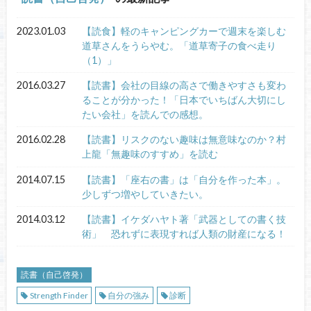
2023.01.03
【読食】軽のキャンピングカーで週末を楽しむ
道草さんをうらやむ。「道草寄子の食べ走り
（1）」
2016.03.27
【読書】会社の目線の高さで働きやすさも変わ
ることが分かった！「日本でいちばん大切にし
たい会社」を読んでの感想。
2016.02.28
【読書】リスクのない趣味は無意味なのか？村
上龍「無趣味のすすめ」を読む
2014.07.15
【読書】「座右の書」は「自分を作った本」。
少しずつ増やしていきたい。
2014.03.12
【読書】イケダハヤト著「武器としての書く技
術」 恐れずに表現すれば人類の財産になる！
読書（自己啓発）
Strength Finder
自分の強み
診断