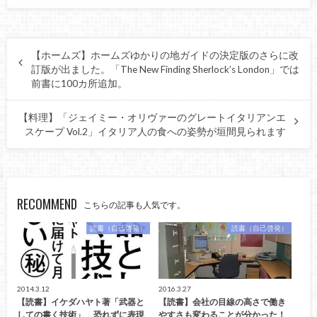
【ホームズ】ホームズゆかりの地ガイドの決定版のさらに改
訂版が出ました。「The New Finding Sherlock’s London」では
前書に100カ所追加。
【料理】「ジェイミー・オリヴァーのグレートイタリアンエ
スケープ Vol.2」イタリア人の食への姿勢が垣間見られます
RECOMMEND
こちらの記事も人気です。
読書（自己啓発）
読書（自己啓発）
2014.3.12
2016.3.27
【読書】イケダハヤト著「武器と
【読書】会社の目線の高さで働き
しての書く技術」 恐れずに表現
やすさも変わることが分かった！