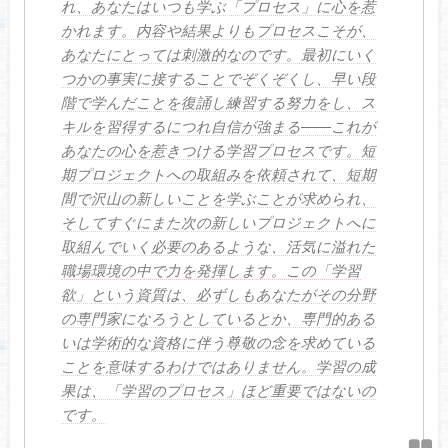
れ、あなたはいつも学ぶ「プロセス」に心を惹
かれます。内容や結果よりもプロセスこそが、
あなたにとっては刺激的なのです。最初にいく
つかの事実に接することでぞくぞくし、早い段
階で学んだことを復誦し練習する努力をし、ス
キルを習得するにつれ自信が強まる――これが
あなたの心を惹きつける学習プロセスです。短
期プロジェクトへの取組みを依頼されて、短期
間で沢山の新しいことを学ぶことが求められ、
そしてすぐにまた次の新しいプロジェクトへに
取組んでいく必要のあるような、活気に溢れた
職場環境の中で力を発揮します。この「学習
欲」という資質は、必ずしもあなたがその分野
の専門家になろうとしているとか、専門的ある
いは学術的な資格に伴う尊敬の念を求めている
ことを意味するわけではありません。学習の成
果は、「学習のプロセス」ほど重要ではないの
です。