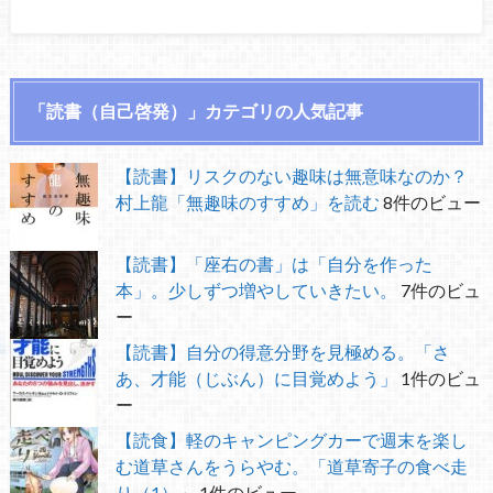
「読書（自己啓発）」カテゴリの人気記事
【読書】リスクのない趣味は無意味なのか？
村上龍「無趣味のすすめ」を読む
8件のビュー
【読書】「座右の書」は「自分を作った
本」。少しずつ増やしていきたい。
7件のビュ
ー
【読書】自分の得意分野を見極める。「さ
あ、才能（じぶん）に目覚めよう」
1件のビュ
ー
【読食】軽のキャンピングカーで週末を楽し
む道草さんをうらやむ。「道草寄子の食べ走
り（1）」
1件のビュー