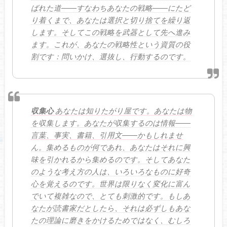
ばれた道――すなわちあなたの戦略――にたど
り着くまで、あなたは選択と切り捨てを繰り返
します。そしてこの戦略を武器として先へ進み
ます。これが、あなたの戦略性という資質の役
割です：問いかけ、選抜し、行動するのです。
収集心
あなたは知りたがり屋です。あなたは物
を収集します。あなたが収集するのは情報――
言葉、事実、書籍、引用文――かもしれませ
ん。集めるものが何であれ、あなたはそれに興
味を引かれるから集めるのです。そしてあなた
のような考え方の人は、いろいろなものに好奇
心を覚えるのです。世界は限りなく変化に富ん
でいて複雑なので、とても刺激的です。もしあ
なたが読書家だとしたら、それは必ずしもあな
たの理論に磨きをかけるためではなく、むしろ