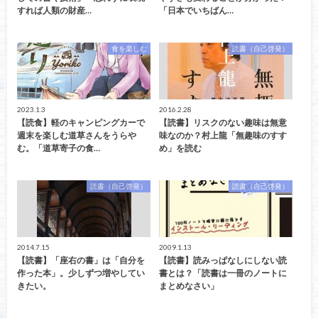
すれば人類の財産…
「日本でいちばん…
食を楽しむ
読書（自己啓発）
2023.1.3
2016.2.28
【読食】軽のキャンピングカーで
【読書】リスクのない趣味は無意
週末を楽しむ道草さんをうらや
味なのか？村上龍「無趣味のすす
む。「道草寄子の食…
め」を読む
読書（自己啓発）
読書（自己啓発）
2014.7.15
2009.1.13
【読書】「座右の書」は「自分を
【読書】読みっぱなしにしない読
作った本」。少しずつ増やしてい
書とは？「読書は一冊のノートに
きたい。
まとめなさい」