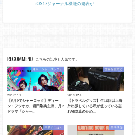
iOS17ジャーナル機能の発表が
RECOMMEND
こちらの記事も人気です。
月９「シャーロック」
世界を旅する
2019.11.1
2018.12.4
【#月9でシャーロック】ディー
【トラベルグッズ】年10回以上海
ン・フジオカ、岩田剛典主演、月9
外出張している私が使っている忘
ドラマ「シャー…
れ物防止のため…
世界でごはん
留学準備