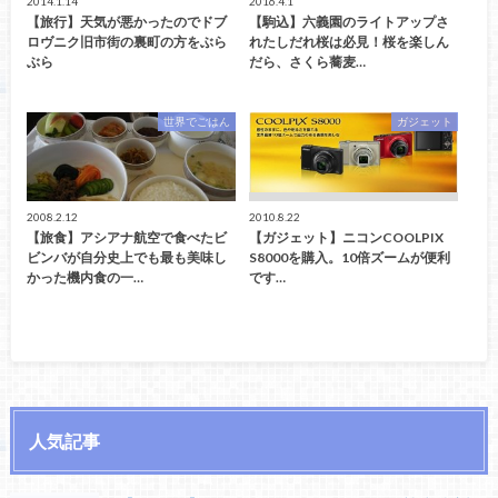
2014.1.14
2016.4.1
【旅行】天気が悪かったのでドブ
【駒込】六義園のライトアップさ
ロヴニク旧市街の裏町の方をぶら
れたしだれ桜は必見！桜を楽しん
ぶら
だら、さくら蕎麦…
世界でごはん
ガジェット
2008.2.12
2010.8.22
【旅食】アシアナ航空で食べたビ
【ガジェット】ニコンCOOLPIX
ビンバが自分史上でも最も美味し
S8000を購入。10倍ズームが便利
かった機内食の一…
です…
人気記事