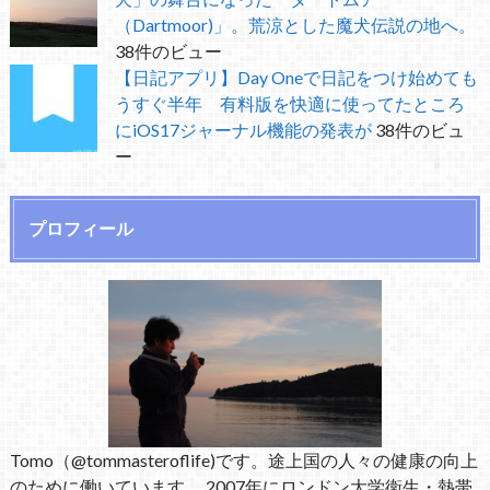
（Dartmoor)」。荒涼とした魔犬伝説の地へ。
38件のビュー
【日記アプリ】Day Oneで日記をつけ始めても
うすぐ半年 有料版を快適に使ってたところ
にiOS17ジャーナル機能の発表が
38件のビュ
ー
プロフィール
Tomo（@tommasteroflife)です。途上国の人々の健康の向上
のために働いています。 2007年にロンドン大学衛生・熱帯