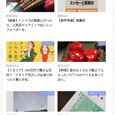
2015.12.6
2006.6.2
【旅食】ハノイでの朝食にぴった
【留学準備】推薦状
り。人気店マイアインでおいしい
フォーガーを。
イタリア
料理
2018.12.1
2015.5.17
【イタリア】240万円で豊かな生
【料理】昔ポルトガルで教えても
活？「イタリア式少しのお金でゆ
らったパプリカのマリネを作って
ったり暮らす生…
みた。
クロアチア
日本でごはん