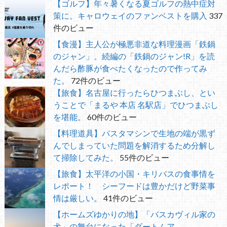
【ゴルフ】年々暑くなる夏ゴルフの熱中症対
策に。キャロウェイのファンベストを購入
337
件のビュー
【食漫】主人公が極悪非道な料理漫画「鉄鍋
のジャン」。続編の「鉄鍋のジャン!R」を読
んだら酢豚が食べたくなったので作ってみ
た。
72件のビュー
【旅食】名古屋に行ったらひつまぶし、とい
うことで「まるや 本店 名駅店」でひつまぶし
を堪能。
60件のビュー
【料理道具】パスタマシンで生地の端が黒ず
んでしまっていた問題を解消するため分解し
て掃除してみた。
55件のビュー
【旅食】太平洋の小国・キリバスの食事情を
レポート！ シーフードは豊かだけど野菜事
情は厳しい。
41件のビュー
【ホームズゆかりの地】「バスカヴィル家の
犬」の舞台になった「ダートムア