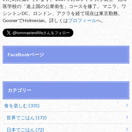
医学校の「途上国の公衆衛生」コースを修了。 マニラ、ワ
シントンDC、ロンドン、アクラを経て現在は東京勤務。
GoonerでHolmesian。詳しくは
プロフィール
へ。
FaceBookページ
カテゴリー
食を楽しむ (331)
世界でごはん (172)
日本でごはん (72)