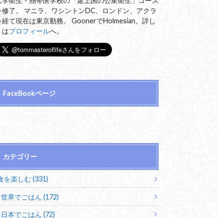
大学衛生・熱帯医学校の「途上国の公衆衛生」コース
を修了。 マニラ、ワシントンDC、ロンドン、アクラ
を経て現在は東京勤務。 GoonerでHolmesian。詳し
くは
プロフィール
へ。
FaceBookページ
カテゴリー
食を楽しむ (331)
世界でごはん (172)
日本でごはん (72)