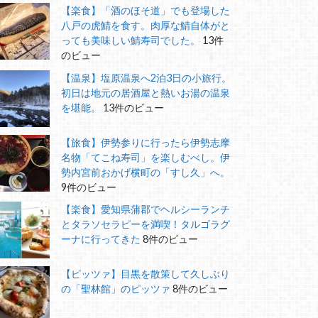
【楽食】「酒のほそ道」でも登場した
八戸の虎鯖を食す。肉厚な鯖自体がと
っても美味しい鯖寿司でした。
13件
のビュー
【温泉】塩原温泉へ2泊3日の小旅行。
初日は地元の居酒屋と熱いお湯の温泉
を堪能。
13件のビュー
【旅食】伊勢参りに行ったら伊勢志摩
名物「てこね寿司」を楽しむべし。伊
勢内宮前おかげ横町の「すし久」へ。
9件のビュー
【楽食】愛知県蒲郡でヘルシーランチ
とタラソセラピーを満喫！タルゴラグ
ーナに行ってきた
8件のビュー
【ピッツァ】目黒を散策して久しぶり
の「聖林館」のピッツァ
8件のビュー