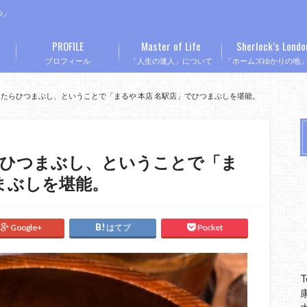
つ」
PROFILE
Master of Life
Sherlock’s Londo
プロフィール
「人生の達人」について
「ホームズゆかりの地
たらひつまぶし、ということで「まるや 本店 名駅店」でひつまぶしを堪能。
らひつまぶし、ということで「ま
つまぶしを堪能。
Google+
はてブ
Pocket
T