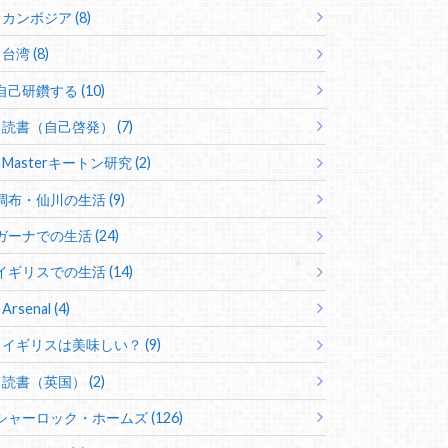
カンボジア (8)
台湾 (8)
自己研鑽する (10)
読書（自己啓発） (7)
Masterキートン研究 (2)
調布・仙川の生活 (9)
ガーナでの生活 (24)
イギリスでの生活 (14)
Arsenal (4)
イギリスは美味しい？ (9)
読書（英国） (2)
シャーロック・ホームズ (126)