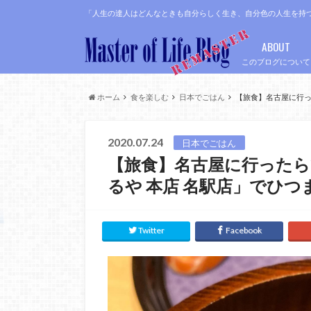
「人生の達人はどんなときも自分らしく生き、自分色の人生を持
ABOUT
このブログについて
ホーム
食を楽しむ
日本でごはん
【旅食】名古屋に行っ
2020.07.24
日本でごはん
【旅食】名古屋に行った
るや 本店 名駅店」でひ
Twitter
Facebook