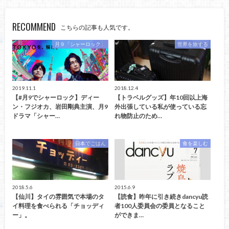
RECOMMEND
こちらの記事も人気です。
月９「シャーロック」
世界を旅する
2019.11.1
2018.12.4
【#月9でシャーロック】ディー
【トラベルグッズ】年10回以上海
ン・フジオカ、岩田剛典主演、月9
外出張している私が使っている忘
ドラマ「シャー…
れ物防止のため…
日本でごはん
食を楽しむ
2018.5.6
2015.6.9
【仙川】タイの雰囲気で本場のタ
【読食】昨年に引き続きdancyu読
イ料理を食べられる「チョッディ
者100人委員会の委員となること
ー」。
ができま…