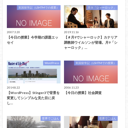
英国留学記（LSHTMでの授業）
月９「シャーロック」
2007.3.20
2019.11.16
【今日の授業】今学期の課題エッ
【＃月9でシャーロック】カナリア
セイ
調教師ウイルソンが登場。月9「シ
ャーロック」…
WordPress
英国留学記（LSHTMでの授業）
2014.8.22
2006.11.23
【WordPress】Stinger3で背景を
【今日の授業】社会調査
変更してシンプルな見た目に戻
し…
世界でごはん
世界でごはん