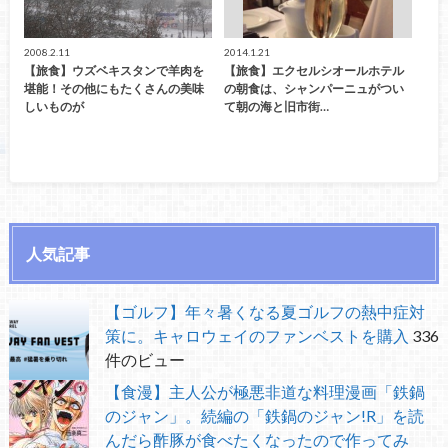
2008.2.11
2014.1.21
【旅食】ウズベキスタンで羊肉を
【旅食】エクセルシオールホテル
堪能！その他にもたくさんの美味
の朝食は、シャンパーニュがつい
しいものが
て朝の海と旧市街…
人気記事
【ゴルフ】年々暑くなる夏ゴルフの熱中症対
策に。キャロウェイのファンベストを購入
336
件のビュー
【食漫】主人公が極悪非道な料理漫画「鉄鍋
のジャン」。続編の「鉄鍋のジャン!R」を読
んだら酢豚が食べたくなったので作ってみ