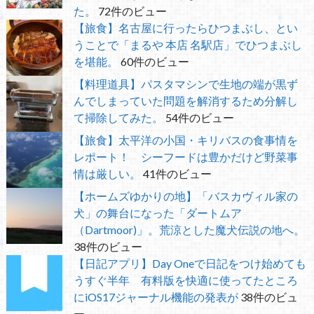
た。
72件のビュー
【旅食】名古屋に行ったらひつまぶし、とい
うことで「まるや 本店 名駅店」でひつまぶし
を堪能。
60件のビュー
【料理道具】パスタマシンで生地の端が黒ず
んでしまっていた問題を解消するため分解し
て掃除してみた。
54件のビュー
【旅食】太平洋の小国・キリバスの食事情を
レポート！ シーフードは豊かだけど野菜事
情は厳しい。
41件のビュー
【ホームズゆかりの地】「バスカヴィル家の
犬」の舞台になった「ダートムア
（Dartmoor)」。荒涼とした魔犬伝説の地へ。
38件のビュー
【日記アプリ】Day Oneで日記をつけ始めても
うすぐ半年 有料版を快適に使ってたところ
にiOS17ジャーナル機能の発表が
38件のビュ
ー