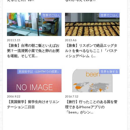
世界でごはん
世界でごはん
2011.5.15
2013.4.6
【旅食】台湾の朝ご飯といえばお
【旅食】リスボンで絶品エッグタ
粥？一流清粥小菜で魚と卵のお粥
ルトを食べるならここ！「パステ
を堪能。そして豆…
ィシュデベレム（…
英国留学記（LSHTMでの授業）
世界を旅する
2006.9.22
2016.7.12
【英国留学】留学生向けオリエン
【旅行】行ったことのある国を管
テーション二日目
理できるiPhoneアプリの
「been」がシン…