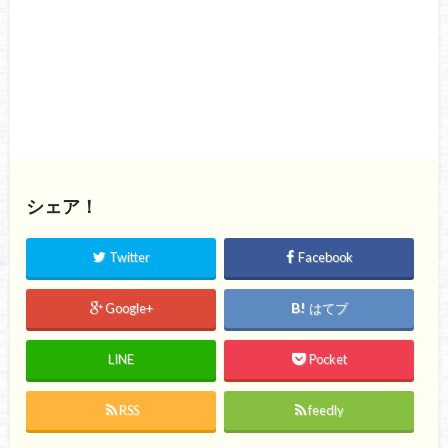
シェア！
Twitter
Facebook
Google+
はてブ
LINE
Pocket
RSS
feedly