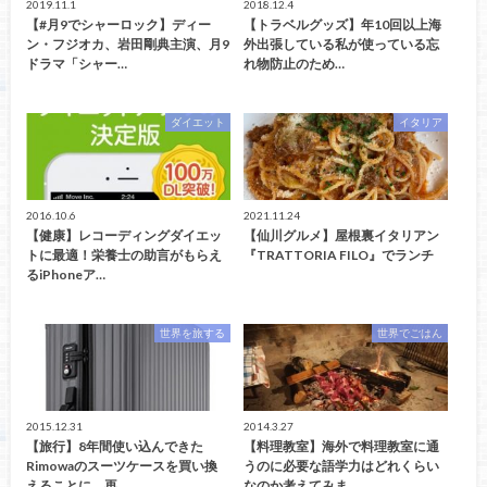
2019.11.1
2018.12.4
【#月9でシャーロック】ディー
【トラベルグッズ】年10回以上海
ン・フジオカ、岩田剛典主演、月9
外出張している私が使っている忘
ドラマ「シャー…
れ物防止のため…
ダイエット
イタリア
2016.10.6
2021.11.24
【健康】レコーディングダイエッ
【仙川グルメ】屋根裏イタリアン
トに最適！栄養士の助言がもらえ
『TRATTORIA FILO』でランチ
るiPhoneア…
世界を旅する
世界でごはん
2015.12.31
2014.3.27
【旅行】8年間使い込んできた
【料理教室】海外で料理教室に通
Rimowaのスーツケースを買い換
うのに必要な語学力はどれくらい
えることに。再…
なのか考えてみま…