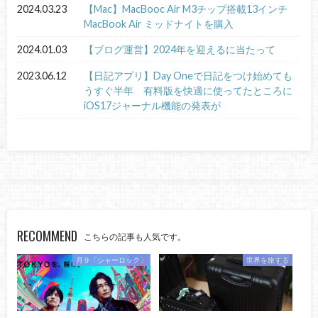
2024.03.23
【Mac】MacBooc Air M3チップ搭載13インチ
MacBook Air ミッドナイトを購入
2024.01.03
【ブログ運営】2024年を迎えるに当たって
2023.06.12
【日記アプリ】Day Oneで日記をつけ始めても
うすぐ半年 有料版を快適に使ってたところに
iOS17ジャーナル機能の発表が
RECOMMEND
こちらの記事も人気です。
月９「シャーロック」
世界を旅する