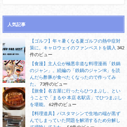
人気記事
【ゴルフ】年々暑くなる夏ゴルフの熱中症対
策に。キャロウェイのファンベストを購入
342
件のビュー
【食漫】主人公が極悪非道な料理漫画「鉄鍋
のジャン」。続編の「鉄鍋のジャン!R」を読
んだら酢豚が食べたくなったので作ってみ
た。
73件のビュー
【旅食】名古屋に行ったらひつまぶし、とい
うことで「まるや 本店 名駅店」でひつまぶし
を堪能。
62件のビュー
【料理道具】パスタマシンで生地の端が黒ず
んでしまっていた問題を解消するため分解し
て掃除してみた。
54件のビュー