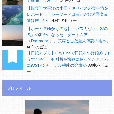
【旅食】太平洋の小国・キリバスの食事情を
レポート！ シーフードは豊かだけど野菜事
情は厳しい。
43件のビュー
【ホームズゆかりの地】「バスカヴィル家の
犬」の舞台になった「ダートムア
（Dartmoor)」。荒涼とした魔犬伝説の地へ。
40件のビュー
【日記アプリ】Day Oneで日記をつけ始めても
うすぐ半年 有料版を快適に使ってたところ
にiOS17ジャーナル機能の発表が
38件のビュ
ー
プロフィール