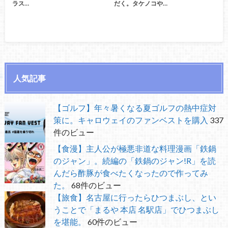
ラス…
だく。タケノコや…
人気記事
【ゴルフ】年々暑くなる夏ゴルフの熱中症対
策に。キャロウェイのファンベストを購入
337
件のビュー
【食漫】主人公が極悪非道な料理漫画「鉄鍋
のジャン」。続編の「鉄鍋のジャン!R」を読
んだら酢豚が食べたくなったので作ってみ
た。
68件のビュー
【旅食】名古屋に行ったらひつまぶし、とい
うことで「まるや 本店 名駅店」でひつまぶし
を堪能。
60件のビュー