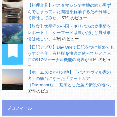
【料理道具】パスタマシンで生地の端が黒ず
んでしまっていた問題を解消するため分解し
て掃除してみた。
57件のビュー
【旅食】太平洋の小国・キリバスの食事情を
レポート！ シーフードは豊かだけど野菜事
情は厳しい。
43件のビュー
【日記アプリ】Day Oneで日記をつけ始めても
うすぐ半年 有料版を快適に使ってたところ
にiOS17ジャーナル機能の発表が
41件のビュ
ー
【ホームズゆかりの地】「バスカヴィル家の
犬」の舞台になった「ダートムア
（Dartmoor)」。荒涼とした魔犬伝説の地へ。
37件のビュー
プロフィール