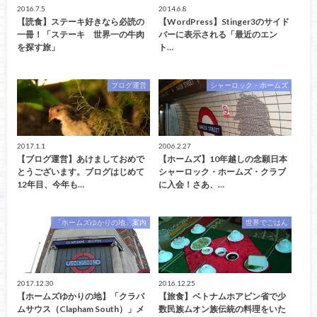
2016.7.5
2014.6.8
【読食】ステーキ好きなら必読の
【WordPress】Stinger3のサイド
一冊！「ステーキ 世界一の牛肉
バーに表示される「最近のエン
を探す旅」
ト…
ブログ運営
シャーロック・ホームズ
2017.1.1
2006.2.27
【ブログ運営】あけましておめで
【ホームズ】10年越しの念願日本
とうございます。ブログはじめて
シャーロック・ホームズ・クラブ
12年目、今年も…
に入会！さあ、…
「ホームズゆかりの地」案内
世界でごはん
2017.12.30
2016.12.25
【ホームズゆかりの地】「クラパ
【旅食】ベトナムホアビン省で少
ムサウス（Clapham South）」メ
数民族ムオン族伝統の料理をいた