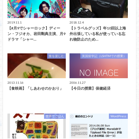
2019.11.1
2018.12.4
【#月9でシャーロック】ディー
【トラベルグッズ】年10回以上海
ン・フジオカ、岩田剛典主演、月9
外出張している私が使っている忘
ドラマ「シャー…
れ物防止のため…
食を楽しむ
英国留学記（LSHTMでの授業）
2013.11.16
2006.11.27
【食映画】「しあわせのかおり」
【今日の授業】保健経済
世界でごはん
WordPress