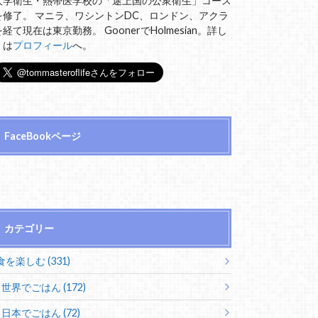
大学衛生・熱帯医学校の「途上国の公衆衛生」コース
を修了。 マニラ、ワシントンDC、ロンドン、アクラ
を経て現在は東京勤務。 GoonerでHolmesian。詳し
くは
プロフィール
へ。
FaceBookページ
カテゴリー
食を楽しむ (331)
世界でごはん (172)
日本でごはん (72)