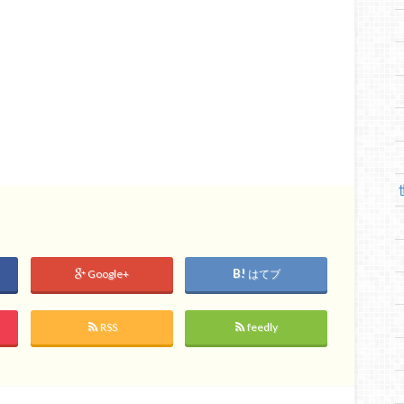
Google+
はてブ
RSS
feedly