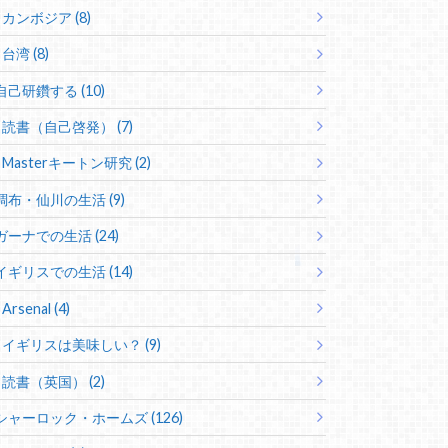
カンボジア (8)
台湾 (8)
自己研鑽する (10)
読書（自己啓発） (7)
Masterキートン研究 (2)
調布・仙川の生活 (9)
ガーナでの生活 (24)
イギリスでの生活 (14)
Arsenal (4)
イギリスは美味しい？ (9)
読書（英国） (2)
シャーロック・ホームズ (126)