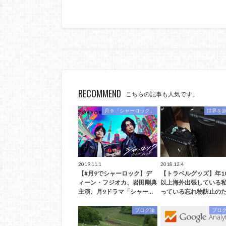
RECOMMEND
こちらの記事も人気です。
月９「シャーロック」
世界を
2019.11.1
2018.12.4
【#月9でシャーロック】デ
【トラベルグッズ】年1
ィーン・フジオカ、岩田剛典
以上海外出張している
主演、月9ドラマ「シャー…
っている忘れ物防止のた
ブログ論
ブロ