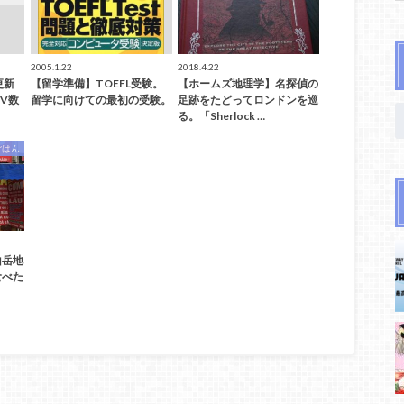
2005.1.22
2018.4.22
更新
【留学準備】TOEFL受験。
【ホームズ地理学】名探偵の
V数
留学に向けての最初の受験。
足跡をたどってロンドンを巡
る。「Sherlock …
ごはん
山岳地
食べた