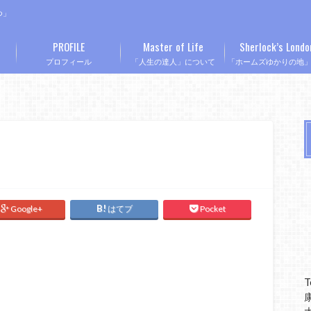
つ」
PROFILE
Master of Life
Sherlock’s Londo
プロフィール
「人生の達人」について
「ホームズゆかりの地
Google+
はてブ
Pocket
T