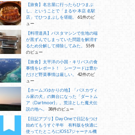
【旅食】名古屋に行ったらひつまぶ
し、ということで「まるや 本店 名駅
店」でひつまぶしを堪能。
61件のビ
ュー
【料理道具】パスタマシンで生地の端
が黒ずんでしまっていた問題を解消す
るため分解して掃除してみた。
55件
のビュー
【旅食】太平洋の小国・キリバスの食
事情をレポート！ シーフードは豊か
だけど野菜事情は厳しい。
42件のビ
ュー
【ホームズゆかりの地】「バスカヴィ
ル家の犬」の舞台になった「ダートム
ア（Dartmoor)」。荒涼とした魔犬伝
説の地へ。
38件のビュー
【日記アプリ】Day Oneで日記をつけ
始めてもうすぐ半年 有料版を快適に
使ってたところにiOS17ジャーナル機