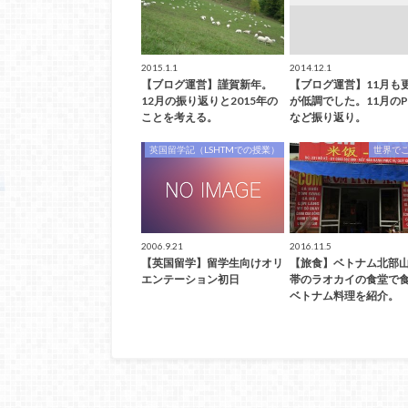
2015.1.1
2014.12.1
【ブログ運営】謹賀新年。
【ブログ運営】11月も
12月の振り返りと2015年の
が低調でした。11月のP
ことを考える。
など振り返り。
英国留学記（LSHTMでの授業）
世界で
2006.9.21
2016.11.5
【英国留学】留学生向けオリ
【旅食】ベトナム北部
エンテーション初日
帯のラオカイの食堂で
ベトナム料理を紹介。