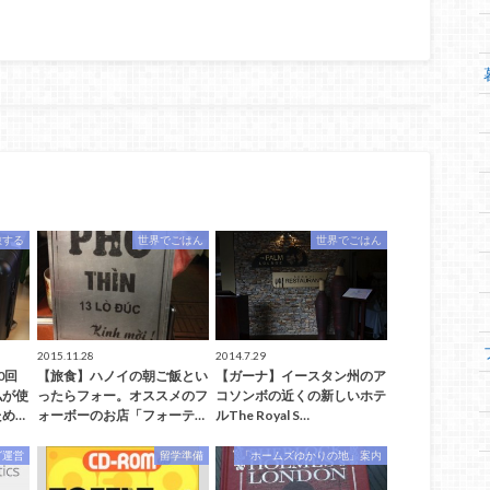
旅する
世界でごはん
世界でごはん
2015.11.28
2014.7.29
0回
【旅食】ハノイの朝ご飯とい
【ガーナ】イースタン州のア
私が使
ったらフォー。オススメのフ
コソンボの近くの新しいホテ
め…
ォーボーのお店「フォーテ…
ルThe Royal S…
グ運営
留学準備
「ホームズゆかりの地」案内