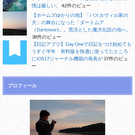
情は厳しい。
42件のビュー
【ホームズゆかりの地】「バスカヴィル家の
犬」の舞台になった「ダートムア
（Dartmoor)」。荒涼とした魔犬伝説の地へ。
38件のビュー
【日記アプリ】Day Oneで日記をつけ始めても
うすぐ半年 有料版を快適に使ってたところ
にiOS17ジャーナル機能の発表が
37件のビュ
ー
プロフィール