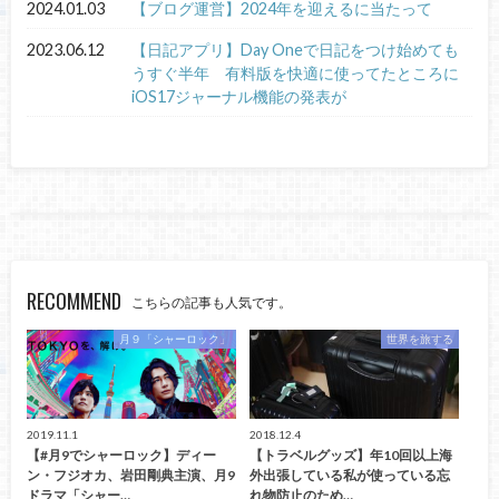
2024.01.03
【ブログ運営】2024年を迎えるに当たって
2023.06.12
【日記アプリ】Day Oneで日記をつけ始めても
うすぐ半年 有料版を快適に使ってたところに
iOS17ジャーナル機能の発表が
RECOMMEND
こちらの記事も人気です。
月９「シャーロック」
世界を旅する
2019.11.1
2018.12.4
【#月9でシャーロック】ディー
【トラベルグッズ】年10回以上海
ン・フジオカ、岩田剛典主演、月9
外出張している私が使っている忘
ドラマ「シャー…
れ物防止のため…