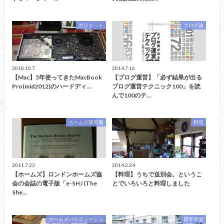
ガジェット
ブログ論
2018.10.7
2014.7.16
【Mac】5年使ってきたMacBook
【ブログ運営】「必ず結果が出る
Pro(mid2012)のハードディ…
ブログ運営テクニック100」を読
んで100のテ…
ホームズ研究書
料理
2011.7.23
2014.2.24
【ホームズ】ロンドンホームズ協
【料理】うちで送別会。というこ
会の会誌の電子版「e-SHJ (The
とでいろいろと料理しました
She…
ホームズパスティーシュ
留学準備