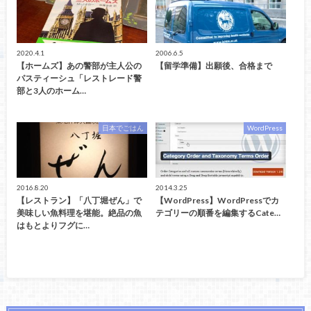
2020.4.1
2006.6.5
【ホームズ】あの警部が主人公の
【留学準備】出願後、合格まで
パスティーシュ「レストレード警
部と3人のホーム…
日本でごはん
WordPress
2016.8.20
2014.3.25
【レストラン】「八丁堀ぜん」で
【WordPress】WordPressでカ
美味しい魚料理を堪能。絶品の魚
テゴリーの順番を編集するCate…
はもとよりフグに…