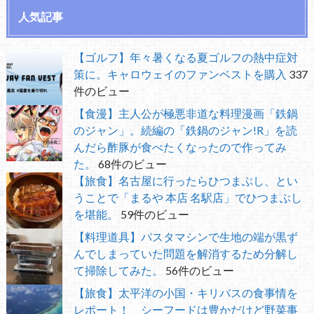
人気記事
【ゴルフ】年々暑くなる夏ゴルフの熱中症対
策に。キャロウェイのファンベストを購入
337
件のビュー
【食漫】主人公が極悪非道な料理漫画「鉄鍋
のジャン」。続編の「鉄鍋のジャン!R」を読
んだら酢豚が食べたくなったので作ってみ
た。
68件のビュー
【旅食】名古屋に行ったらひつまぶし、とい
うことで「まるや 本店 名駅店」でひつまぶし
を堪能。
59件のビュー
【料理道具】パスタマシンで生地の端が黒ず
んでしまっていた問題を解消するため分解し
て掃除してみた。
56件のビュー
【旅食】太平洋の小国・キリバスの食事情を
レポート！ シーフードは豊かだけど野菜事