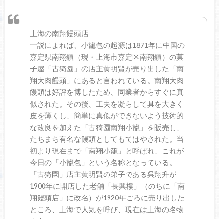
上海の南翔饅頭店
一説によれば、小籠包の起源は1871年に中国の
嘉定県南翔鎮（現・上海市嘉定区南翔鎮）の菓
子屋「古猗園」の店主黄明賢が売り出した「南
翔大肉饅頭」にあると言われている。南翔大肉
饅頭は好評を博したため、同業者からすぐに真
似された。その後、工夫を凝らして具を大きく
皮を薄くし、簡単に真似ができないよう技術的
な改良を加えた「古猗園南翔小籠」を販売し、
たちまち有名な饅頭としてもてはやされた。当
初より現在まで「南翔小籠」と呼ばれ、これが
今日の「小籠包」という名称となっている。
「古猗園」店主黄明賢の弟子である呉翔升が
1900年に開店した老舗「長興樓」（のちに「南
翔饅頭店」に改名）が1920年ごろに売り出した
ところ、上海で人気を呼び、現在は上海の名物