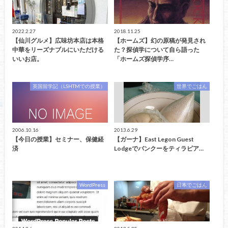
2022.2.27
2018.11.25
【仙川グルメ】広味坊本店は本格
【ホームズ】幻の原稿が発見され
中華をリーズナブルにいただける
た？探偵学について自ら語った
いいお店。
「ホームズ探偵学序…
英国留学記（LSHTMでの授業）
世界でごはん
2006.10.16
2013.6.29
【今日の授業】セミナー、保健経
【ガーナ】East Legon Guest
済
Lodgeでバンクーをティラピア…
WordPress
日本でごはん