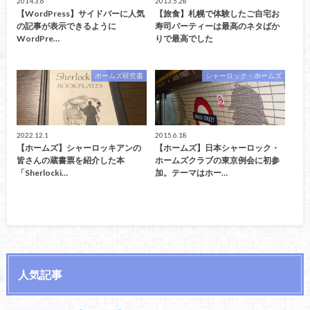
2014.3.6
2013.5.28
【WordPress】サイドバーに人気
【旅食】札幌で体験したご自宅お
の記事が表示できるように
寿司パーティーは最高のネタばか
WordPre…
りで最高でした
ホームズ研究書
シャーロック・ホームズ
2022.12.1
2015.6.18
【ホームズ】シャーロッキアンの
【ホームズ】日本シャーロック・
皆さんの蔵書票を紹介した本
ホームズクラブの東京例会に初参
「Sherlocki…
加。テーマはホー…
人気記事