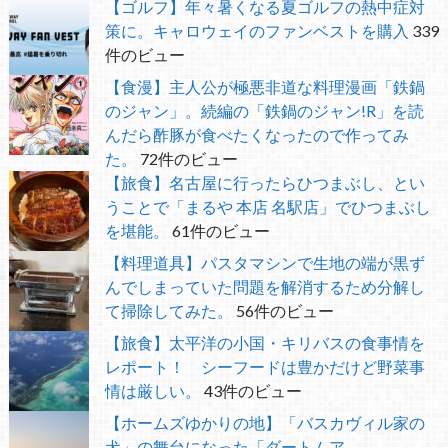
【ゴルフ】年々暑くなる夏ゴルフの熱中症対
策に。キャロウェイのファンベストを購入
339
件のビュー
【食漫】主人公が極悪非道な料理漫画「鉄鍋
のジャン」。続編の「鉄鍋のジャン!R」を読
んだら酢豚が食べたくなったので作ってみ
た。
72件のビュー
【旅食】名古屋に行ったらひつまぶし、とい
うことで「まるや 本店 名駅店」でひつまぶし
を堪能。
61件のビュー
【料理道具】パスタマシンで生地の端が黒ず
んでしまっていた問題を解消するため分解し
て掃除してみた。
56件のビュー
【旅食】太平洋の小国・キリバスの食事情を
レポート！ シーフードは豊かだけど野菜事
情は厳しい。
43件のビュー
【ホームズゆかりの地】「バスカヴィル家の
犬」の舞台になった「ダートムア