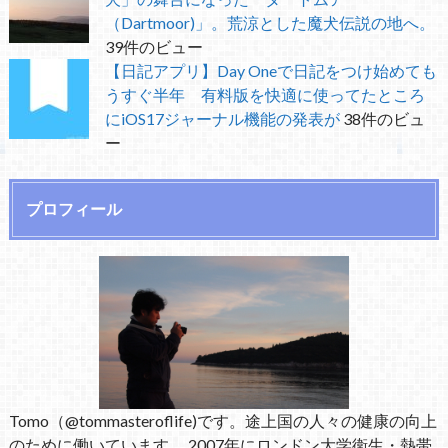
（Dartmoor)」。荒涼とした魔犬伝説の地へ。
39件のビュー
【日記アプリ】Day Oneで日記をつけ始めても
うすぐ半年 有料版を快適に使ってたところ
にiOS17ジャーナル機能の発表が
38件のビュ
ー
プロフィール
Tomo（@tommasteroflife)です。途上国の人々の健康の向上
のために働いています。 2007年にロンドン大学衛生・熱帯