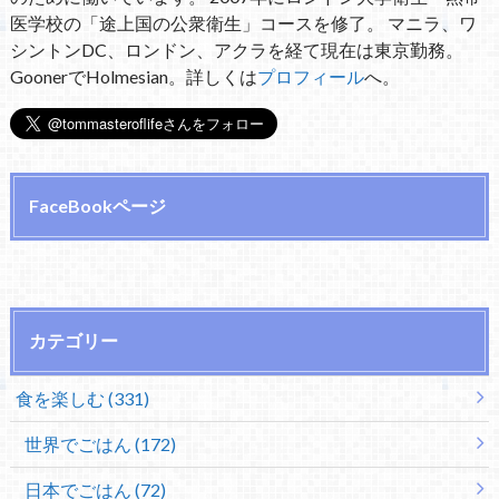
医学校の「途上国の公衆衛生」コースを修了。 マニラ、ワ
シントンDC、ロンドン、アクラを経て現在は東京勤務。
GoonerでHolmesian。詳しくは
プロフィール
へ。
FaceBookページ
カテゴリー
食を楽しむ (331)
世界でごはん (172)
日本でごはん (72)