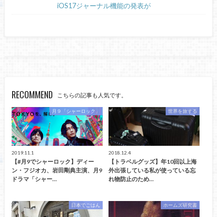
iOS17ジャーナル機能の発表が
RECOMMEND
こちらの記事も人気です。
月９「シャーロック」
世界を旅する
2019.11.1
2018.12.4
【#月9でシャーロック】ディー
【トラベルグッズ】年10回以上海
ン・フジオカ、岩田剛典主演、月9
外出張している私が使っている忘
ドラマ「シャー…
れ物防止のため…
日本でごはん
ホームズ研究書