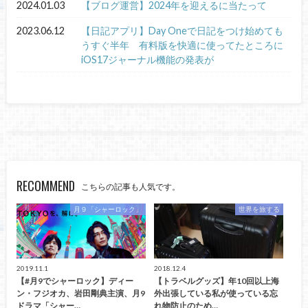
2024.01.03
【ブログ運営】2024年を迎えるに当たって
2023.06.12
【日記アプリ】Day Oneで日記をつけ始めても
うすぐ半年 有料版を快適に使ってたところに
iOS17ジャーナル機能の発表が
RECOMMEND
こちらの記事も人気です。
月９「シャーロック」
世界を旅する
2019.11.1
2018.12.4
【#月9でシャーロック】ディー
【トラベルグッズ】年10回以上海
ン・フジオカ、岩田剛典主演、月9
外出張している私が使っている忘
ドラマ「シャー…
れ物防止のため…