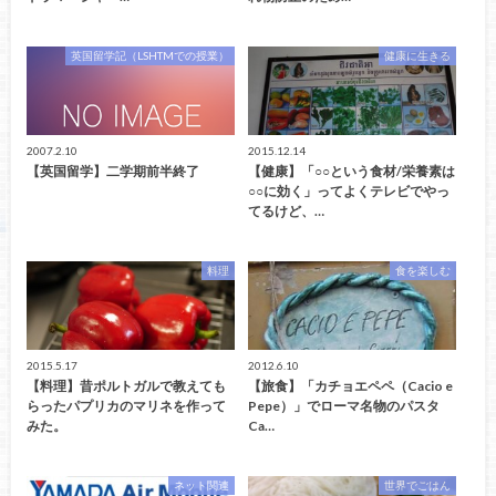
英国留学記（LSHTMでの授業）
健康に生きる
2007.2.10
2015.12.14
【英国留学】二学期前半終了
【健康】「○○という食材/栄養素は
○○に効く」ってよくテレビでやっ
てるけど、…
料理
食を楽しむ
2015.5.17
2012.6.10
【料理】昔ポルトガルで教えても
【旅食】「カチョエペペ（Cacio e
らったパプリカのマリネを作って
Pepe）」でローマ名物のパスタ
みた。
Ca…
ネット関連
世界でごはん