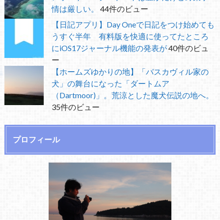
情は厳しい。
44件のビュー
【日記アプリ】Day Oneで日記をつけ始めても
うすぐ半年 有料版を快適に使ってたところ
にiOS17ジャーナル機能の発表が
40件のビュ
ー
【ホームズゆかりの地】「バスカヴィル家の
犬」の舞台になった「ダートムア
（Dartmoor)」。荒涼とした魔犬伝説の地へ。
35件のビュー
プロフィール