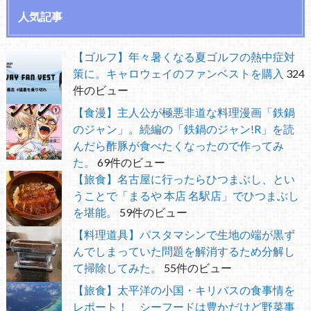
人気記事
【ゴルフ】年々暑くなる夏ゴルフの熱中症対
策に。キャロウェイのファンベストを購入
324
件のビュー
【食漫】主人公が極悪非道な料理漫画「鉄鍋
のジャン」。続編の「鉄鍋のジャン!R」を読
んだら酢豚が食べたくなったので作ってみ
た。
69件のビュー
【旅食】名古屋に行ったらひつまぶし、とい
うことで「まるや 本店 名駅店」でひつまぶし
を堪能。
59件のビュー
【料理道具】パスタマシンで生地の端が黒ず
んでしまっていた問題を解消するため分解し
て掃除してみた。
55件のビュー
【旅食】太平洋の小国・キリバスの食事情を
レポート！ シーフードは豊かだけど野菜事