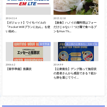
2014.11.4
2015.12.10
【ガジェット】ワイモバイルの
【旅食】ハノイの麺料理はフォー
「Pocket Wifiプランにねん」を使
だけじゃない！つけ麺で食べるブ
い始め…
ンをHun Th…
留学準備
途上国の公衆衛生に貢献する
2006.6.2
2014.9.9
【留学準備】推薦状
【公衆衛生】デング熱って無症状
の患者さんから感染できる？蚊か
ら卵を通じてウイ…