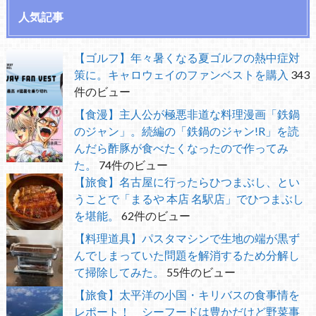
人気記事
【ゴルフ】年々暑くなる夏ゴルフの熱中症対
策に。キャロウェイのファンベストを購入
343
件のビュー
【食漫】主人公が極悪非道な料理漫画「鉄鍋
のジャン」。続編の「鉄鍋のジャン!R」を読
んだら酢豚が食べたくなったので作ってみ
た。
74件のビュー
【旅食】名古屋に行ったらひつまぶし、とい
うことで「まるや 本店 名駅店」でひつまぶし
を堪能。
62件のビュー
【料理道具】パスタマシンで生地の端が黒ず
んでしまっていた問題を解消するため分解し
て掃除してみた。
55件のビュー
【旅食】太平洋の小国・キリバスの食事情を
レポート！ シーフードは豊かだけど野菜事