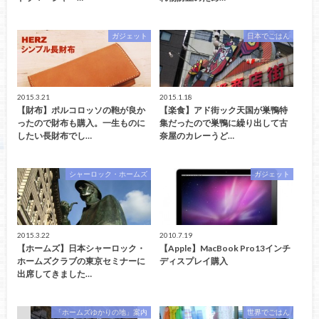
ガジェット
日本でごはん
2015.3.21
2015.1.18
【財布】ポルコロッソの鞄が良か
【楽食】アド街ック天国が巣鴨特
ったので財布も購入。一生ものに
集だったので巣鴨に繰り出して古
したい長財布でし…
奈屋のカレーうど…
シャーロック・ホームズ
ガジェット
2015.3.22
2010.7.19
【ホームズ】日本シャーロック・
【Apple】MacBook Pro13インチ
ホームズクラブの東京セミナーに
ディスプレイ購入
出席してきました…
「ホームズゆかりの地」案内
世界でごはん