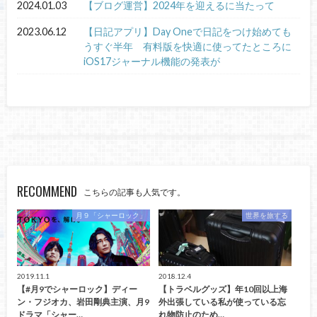
2024.01.03
【ブログ運営】2024年を迎えるに当たって
2023.06.12
【日記アプリ】Day Oneで日記をつけ始めても
うすぐ半年 有料版を快適に使ってたところに
iOS17ジャーナル機能の発表が
RECOMMEND
こちらの記事も人気です。
月９「シャーロック」
世界を旅する
2019.11.1
2018.12.4
【#月9でシャーロック】ディー
【トラベルグッズ】年10回以上海
ン・フジオカ、岩田剛典主演、月9
外出張している私が使っている忘
ドラマ「シャー…
れ物防止のため…