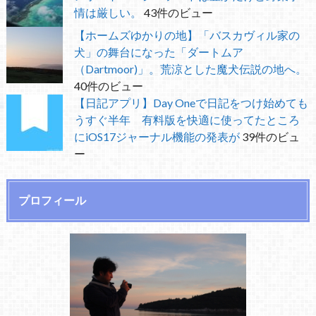
情は厳しい。
43件のビュー
【ホームズゆかりの地】「バスカヴィル家の
犬」の舞台になった「ダートムア
（Dartmoor)」。荒涼とした魔犬伝説の地へ。
40件のビュー
【日記アプリ】Day Oneで日記をつけ始めても
うすぐ半年 有料版を快適に使ってたところ
にiOS17ジャーナル機能の発表が
39件のビュ
ー
プロフィール