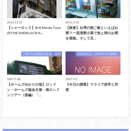
2012.11.25
2011.5.15
【シャーロック】Brit Movie Tour
【旅食】台湾の朝ご飯といえばお
のTHE SHERLOCK H…
粥？一流清粥小菜で魚と卵のお粥
を堪能。そして豆…
「ホームズゆかりの地」案内
英国留学記（LSHTMでの授業）
2007.5.28
2007.5.3
【ホームズゆかりの地】ロンド
【今日の授業】マラリア疫学と対
ン・ホームズ協会主催・南ロンド
策
ンツアー（後編）「…