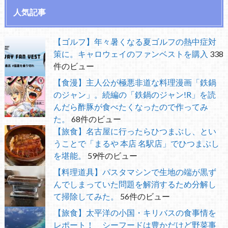
人気記事
【ゴルフ】年々暑くなる夏ゴルフの熱中症対
策に。キャロウェイのファンベストを購入
338
件のビュー
【食漫】主人公が極悪非道な料理漫画「鉄鍋
のジャン」。続編の「鉄鍋のジャン!R」を読
んだら酢豚が食べたくなったので作ってみ
た。
68件のビュー
【旅食】名古屋に行ったらひつまぶし、とい
うことで「まるや 本店 名駅店」でひつまぶし
を堪能。
59件のビュー
【料理道具】パスタマシンで生地の端が黒ず
んでしまっていた問題を解消するため分解し
て掃除してみた。
56件のビュー
【旅食】太平洋の小国・キリバスの食事情を
レポート！ シーフードは豊かだけど野菜事