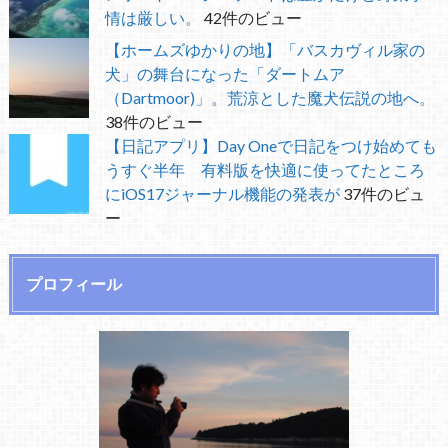
情は厳しい。
42件のビュー
【ホームズゆかりの地】「バスカヴィル家の
犬」の舞台になった「ダートムア
（Dartmoor)」。荒涼とした魔犬伝説の地へ。
38件のビュー
【日記アプリ】Day Oneで日記をつけ始めても
うすぐ半年 有料版を快適に使ってたところ
にiOS17ジャーナル機能の発表が
37件のビュ
ー
プロフィール