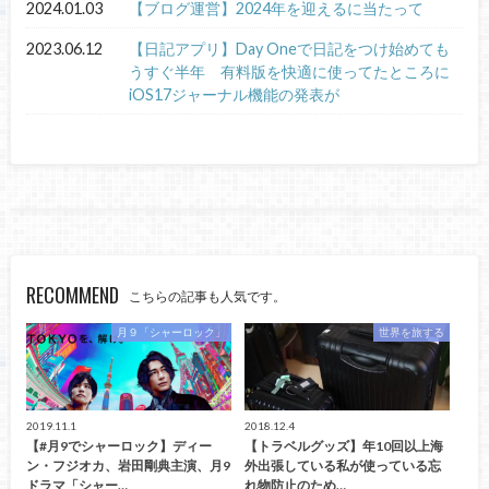
2024.01.03
【ブログ運営】2024年を迎えるに当たって
2023.06.12
【日記アプリ】Day Oneで日記をつけ始めても
うすぐ半年 有料版を快適に使ってたところに
iOS17ジャーナル機能の発表が
RECOMMEND
こちらの記事も人気です。
月９「シャーロック」
世界を旅する
2019.11.1
2018.12.4
【#月9でシャーロック】ディー
【トラベルグッズ】年10回以上海
ン・フジオカ、岩田剛典主演、月9
外出張している私が使っている忘
ドラマ「シャー…
れ物防止のため…