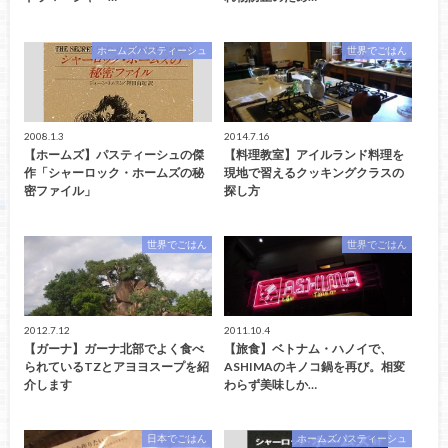
ホームズパスティーシュ
世界でごはん
2008.1.3
2014.7.16
【ホームズ】パスティーシュの傑
【料理教室】アイルランド料理を
作「シャーロック・ホームズの秘
現地で習えるクッキングクラスの
密ファイル」
探し方
世界でごはん
世界でごはん
2012.7.12
2011.10.4
【ガーナ】ガーナ北部でよく食べ
【旅食】ベトナム・ハノイで、
られているTZとアヨヨスープを紹
ASHIMAのキノコ鍋を再び。相変
介します
わらず美味しか…
日本でごはん
ホームズパスティーシュ