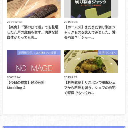
2014.12.13
2015.5.23
【楽食】「酒のほそ道」でも登場
【ホームズ】またまた切り裂きジ
した八戸の虎鯖を食す。肉厚な鯖
ャックものを読んでみました。賛
自体がとっても美…
否両論？「シャー…
英国留学記（LSHTMでの授業）
世界でごはん
2007.2.26
2013.4.17
【今日の授業】経済分析
【料理教室】リスボンで凄腕シェ
Modeling ２
フから料理を習う。シェフの自宅
で家庭でもつくれ…