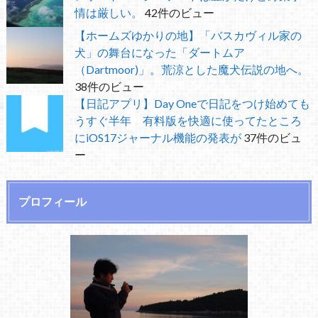
情は厳しい。
42件のビュー
【ホームズゆかりの地】「バスカヴィル家の
犬」の舞台になった「ダートムア
（Dartmoor)」。荒涼とした魔犬伝説の地へ。
38件のビュー
【日記アプリ】Day Oneで日記をつけ始めても
うすぐ半年 有料版を快適に使ってたところ
にiOS17ジャーナル機能の発表が
37件のビュ
ー
プロフィール