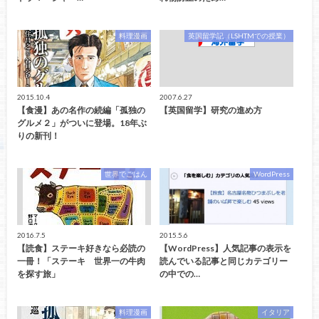
料理漫画
英国留学記（LSHTMでの授業）
2015.10.4
2007.6.27
【食漫】あの名作の続編「孤独の
【英国留学】研究の進め方
グルメ２」がついに登場。18年ぶ
りの新刊！
世界でごはん
WordPress
2016.7.5
2015.5.6
【読食】ステーキ好きなら必読の
【WordPress】人気記事の表示を
一冊！「ステーキ 世界一の牛肉
読んでいる記事と同じカテゴリー
を探す旅」
の中での…
料理漫画
イタリア