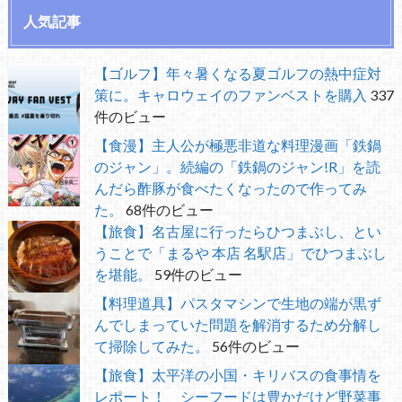
人気記事
【ゴルフ】年々暑くなる夏ゴルフの熱中症対
策に。キャロウェイのファンベストを購入
337
件のビュー
【食漫】主人公が極悪非道な料理漫画「鉄鍋
のジャン」。続編の「鉄鍋のジャン!R」を読
んだら酢豚が食べたくなったので作ってみ
た。
68件のビュー
【旅食】名古屋に行ったらひつまぶし、とい
うことで「まるや 本店 名駅店」でひつまぶし
を堪能。
59件のビュー
【料理道具】パスタマシンで生地の端が黒ず
んでしまっていた問題を解消するため分解し
て掃除してみた。
56件のビュー
【旅食】太平洋の小国・キリバスの食事情を
レポート！ シーフードは豊かだけど野菜事