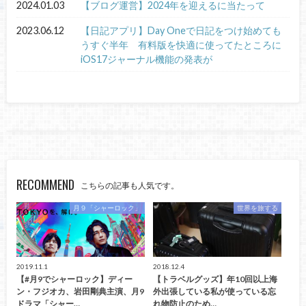
2024.01.03
【ブログ運営】2024年を迎えるに当たって
2023.06.12
【日記アプリ】Day Oneで日記をつけ始めても
うすぐ半年 有料版を快適に使ってたところに
iOS17ジャーナル機能の発表が
RECOMMEND
こちらの記事も人気です。
月９「シャーロック」
世界を旅する
2019.11.1
2018.12.4
【#月9でシャーロック】ディー
【トラベルグッズ】年10回以上海
ン・フジオカ、岩田剛典主演、月9
外出張している私が使っている忘
ドラマ「シャー…
れ物防止のため…