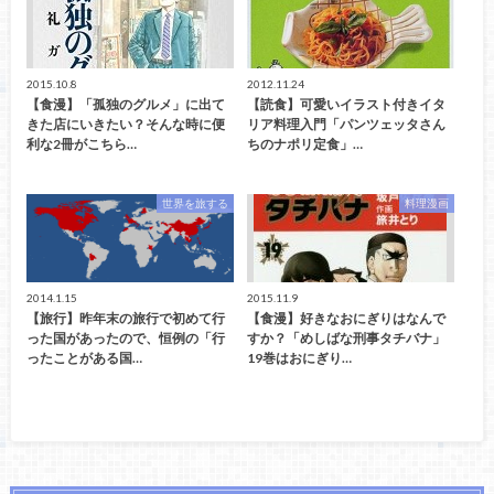
2015.10.8
2012.11.24
【食漫】「孤独のグルメ」に出て
【読食】可愛いイラスト付きイタ
きた店にいきたい？そんな時に便
リア料理入門「パンツェッタさん
利な2冊がこちら…
ちのナポリ定食」…
世界を旅する
料理漫画
2014.1.15
2015.11.9
【旅行】昨年末の旅行で初めて行
【食漫】好きなおにぎりはなんで
った国があったので、恒例の「行
すか？「めしばな刑事タチバナ」
ったことがある国…
19巻はおにぎり…