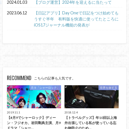
2024.01.03
【ブログ運営】2024年を迎えるに当たって
2023.06.12
【日記アプリ】Day Oneで日記をつけ始めても
うすぐ半年 有料版を快適に使ってたところに
iOS17ジャーナル機能の発表が
RECOMMEND
こちらの記事も人気です。
月９「シャーロック」
世界を旅する
2019.11.1
2018.12.4
【#月9でシャーロック】ディー
【トラベルグッズ】年10回以上海
ン・フジオカ、岩田剛典主演、月9
外出張している私が使っている忘
ドラマ「シャー…
れ物防止のため…