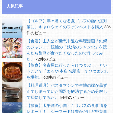
人気記事
【ゴルフ】年々暑くなる夏ゴルフの熱中症対
策に。キャロウェイのファンベストを購入
336
件のビュー
【食漫】主人公が極悪非道な料理漫画「鉄鍋
のジャン」。続編の「鉄鍋のジャン!R」を読
んだら酢豚が食べたくなったので作ってみ
た。
72件のビュー
【旅食】名古屋に行ったらひつまぶし、とい
うことで「まるや 本店 名駅店」でひつまぶし
を堪能。
60件のビュー
【料理道具】パスタマシンで生地の端が黒ず
んでしまっていた問題を解消するため分解し
て掃除してみた。
54件のビュー
【旅食】太平洋の小国・キリバスの食事情を
レポート！ シーフードは豊かだけど野菜事