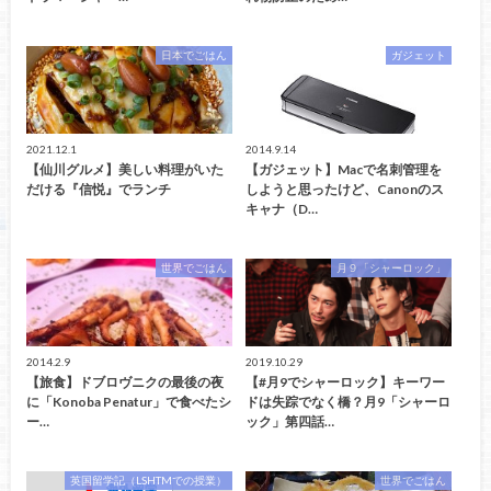
日本でごはん
ガジェット
2021.12.1
2014.9.14
【仙川グルメ】美しい料理がいた
【ガジェット】Macで名刺管理を
だける『信悦』でランチ
しようと思ったけど、Canonのス
キャナ（D…
世界でごはん
月９「シャーロック」
2014.2.9
2019.10.29
【旅食】ドブロヴニクの最後の夜
【#月9でシャーロック】キーワー
に「Konoba Penatur」で食べたシ
ドは失踪でなく橋？月9「シャーロ
ー…
ック」第四話…
英国留学記（LSHTMでの授業）
世界でごはん