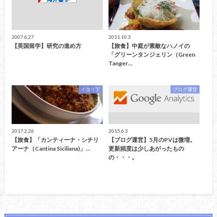
2007.6.27
2011.10.3
【英国留学】研究の進め方
【旅食】中庭が素敵なハノイの
「グリーンタンジェリン（Green
Tanger…
イタリア
ブログ運営
2017.2.26
2015.6.3
【旅食】「カンティーナ・シチリ
【ブログ運営】5月のPVは微増。
アーナ（Cantina Siciliana)」…
更新頻度は少しあがったもの
の・・・。