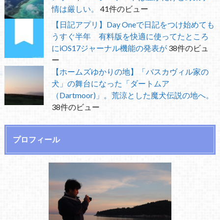
情は厳しい。
41件のビュー
【日記アプリ】Day Oneで日記をつけ始めても
うすぐ半年 有料版を快適に使ってたところ
にiOS17ジャーナル機能の発表が
38件のビュ
ー
【ホームズゆかりの地】「バスカヴィル家の
犬」の舞台になった「ダートムア
（Dartmoor)」。荒涼とした魔犬伝説の地へ。
38件のビュー
プロフィール