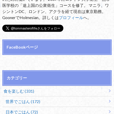
医学校の「途上国の公衆衛生」コースを修了。 マニラ、ワ
シントンDC、ロンドン、アクラを経て現在は東京勤務。
GoonerでHolmesian。詳しくは
プロフィール
へ。
FaceBookページ
カテゴリー
食を楽しむ (331)
世界でごはん (172)
日本でごはん (72)