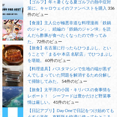
【ゴルフ】年々暑くなる夏ゴルフの熱中症対
策に。キャロウェイのファンベストを購入
336
件のビュー
【食漫】主人公が極悪非道な料理漫画「鉄鍋
のジャン」。続編の「鉄鍋のジャン!R」を読
んだら酢豚が食べたくなったので作ってみ
た。
72件のビュー
【旅食】名古屋に行ったらひつまぶし、とい
うことで「まるや 本店 名駅店」でひつまぶし
を堪能。
60件のビュー
【料理道具】パスタマシンで生地の端が黒ず
んでしまっていた問題を解消するため分解し
て掃除してみた。
54件のビュー
【旅食】太平洋の小国・キリバスの食事情を
レポート！ シーフードは豊かだけど野菜事
情は厳しい。
41件のビュー
【日記アプリ】Day Oneで日記をつけ始めても
うすぐ半年 有料版を快適に使ってたところ