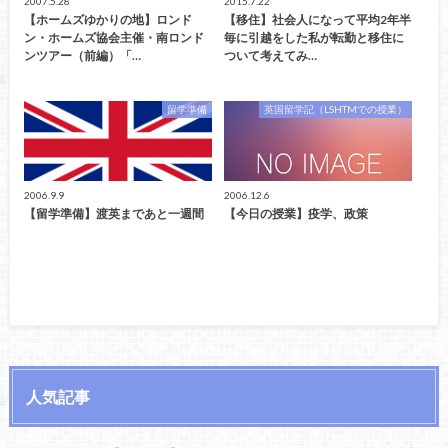
2007.5.28
2015.7.22
【ホームズゆかりの地】ロンド
【移住】社会人になって平均2年半
ン・ホームズ協会主催・南ロンド
毎に引越をした私が転勤と移住に
ンツアー（前編）「…
ついて考えてみ…
留学準備
英国留学記（LSHTMでの授業）
2006.9.9
2006.12.6
【留学準備】渡英まであと一週間
【今日の授業】疫学、政策
人気記事