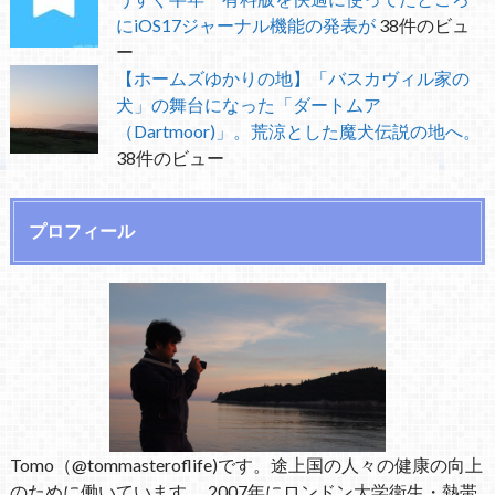
にiOS17ジャーナル機能の発表が
38件のビュ
ー
【ホームズゆかりの地】「バスカヴィル家の
犬」の舞台になった「ダートムア
（Dartmoor)」。荒涼とした魔犬伝説の地へ。
38件のビュー
プロフィール
Tomo（@tommasteroflife)です。途上国の人々の健康の向上
のために働いています。 2007年にロンドン大学衛生・熱帯