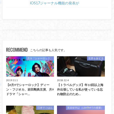
iOS17ジャーナル機能の発表が
RECOMMEND
こちらの記事も人気です。
月９「シャーロック」
世界を旅する
2019.11.1
2018.12.4
【#月9でシャーロック】ディー
【トラベルグッズ】年10回以上海
ン・フジオカ、岩田剛典主演、月9
外出張している私が使っている忘
ドラマ「シャー…
れ物防止のため…
日本でごはん
英国留学記（LSHTMでの授業）