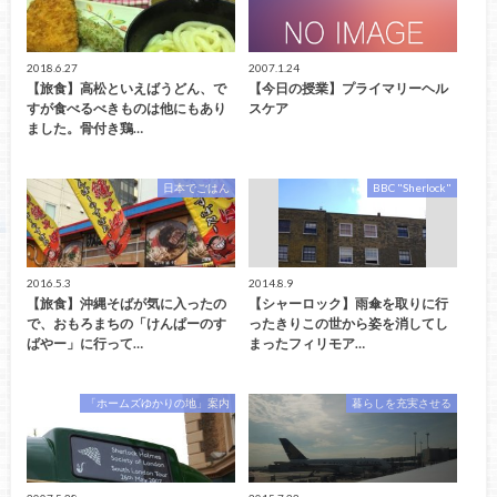
2018.6.27
2007.1.24
【旅食】高松といえばうどん、で
【今日の授業】プライマリーヘル
すが食べるべきものは他にもあり
スケア
ました。骨付き鶏…
日本でごはん
BBC "Sherlock"
2016.5.3
2014.8.9
【旅食】沖縄そばが気に入ったの
【シャーロック】雨傘を取りに行
で、おもろまちの「けんぱーのす
ったきりこの世から姿を消してし
ばやー」に行って…
まったフィリモア…
「ホームズゆかりの地」案内
暮らしを充実させる