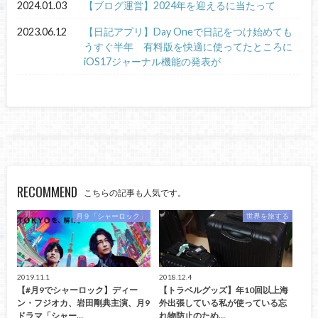
2024.01.03
【ブログ運営】2024年を迎えるに当たって
2023.06.12
【日記アプリ】Day Oneで日記をつけ始めても
うすぐ半年 有料版を快適に使ってたところに
iOS17ジャーナル機能の発表が
RECOMMEND
こちらの記事も人気です。
月９「シャーロック」
世界を旅する
2019.11.1
2018.12.4
【#月9でシャーロック】ディー
【トラベルグッズ】年10回以上海
ン・フジオカ、岩田剛典主演、月9
外出張している私が使っている忘
ドラマ「シャー…
れ物防止のため…