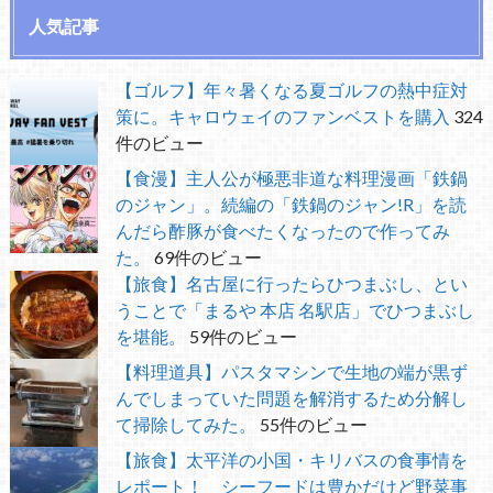
人気記事
【ゴルフ】年々暑くなる夏ゴルフの熱中症対
策に。キャロウェイのファンベストを購入
324
件のビュー
【食漫】主人公が極悪非道な料理漫画「鉄鍋
のジャン」。続編の「鉄鍋のジャン!R」を読
んだら酢豚が食べたくなったので作ってみ
た。
69件のビュー
【旅食】名古屋に行ったらひつまぶし、とい
うことで「まるや 本店 名駅店」でひつまぶし
を堪能。
59件のビュー
【料理道具】パスタマシンで生地の端が黒ず
んでしまっていた問題を解消するため分解し
て掃除してみた。
55件のビュー
【旅食】太平洋の小国・キリバスの食事情を
レポート！ シーフードは豊かだけど野菜事