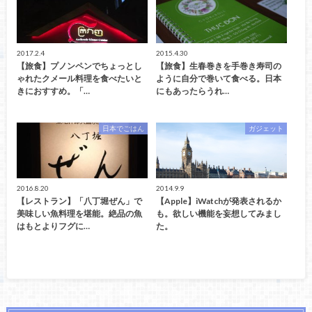
2017.2.4
2015.4.30
【旅食】プノンペンでちょっとし
【旅食】生春巻きを手巻き寿司の
ゃれたクメール料理を食べたいと
ように自分で巻いて食べる。日本
きにおすすめ。「…
にもあったらうれ…
日本でごはん
ガジェット
2016.8.20
2014.9.9
【レストラン】「八丁堀ぜん」で
【Apple】iWatchが発表されるか
美味しい魚料理を堪能。絶品の魚
も。欲しい機能を妄想してみまし
はもとよりフグに…
た。