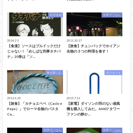
料理漫画
世界でごはん
2016.2.5
2011.10.17
【食漫】ソースはブルドックだけ
【旅食】チュンバックでホイアン
じゃない！「めしばな刑事タチバ
名物の３つの料理を食す！
ナ」20巻は「ソ…
食を楽しむ
ガジェット
2012.6.10
2015.7.21
【旅食】「カチョエペペ（Cacio e
【家電】ダイソンの羽のない扇風
Pepe）」でローマ名物のパスタ
機を購入してみた。AM07 タワー
Ca…
ファンの静か…
世界でごはん
世界でごはん