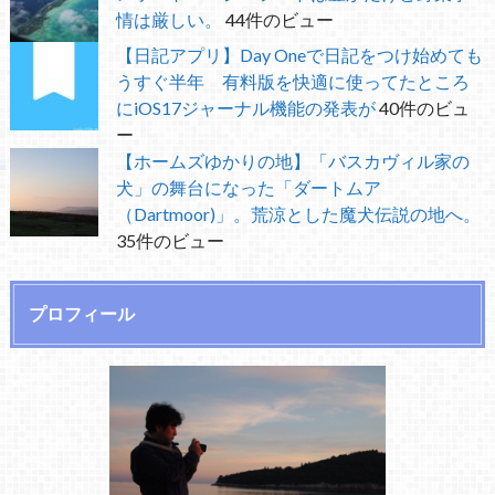
情は厳しい。
44件のビュー
【日記アプリ】Day Oneで日記をつけ始めても
うすぐ半年 有料版を快適に使ってたところ
にiOS17ジャーナル機能の発表が
40件のビュ
ー
【ホームズゆかりの地】「バスカヴィル家の
犬」の舞台になった「ダートムア
（Dartmoor)」。荒涼とした魔犬伝説の地へ。
35件のビュー
プロフィール