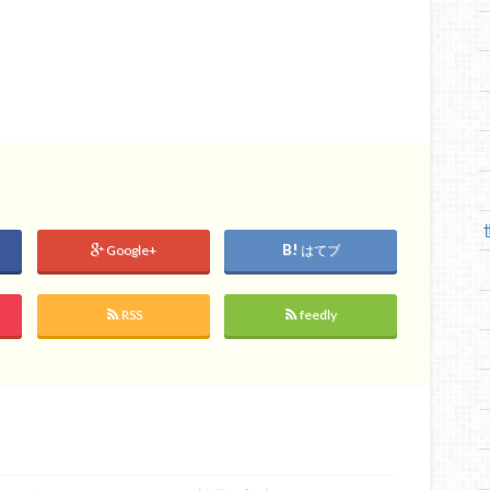
Google+
はてブ
RSS
feedly