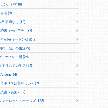
カンボジア (8)
台湾 (8)
自己研鑽する (10)
読書（自己啓発） (7)
Masterキートン研究 (2)
調布・仙川の生活 (9)
ガーナでの生活 (24)
イギリスでの生活 (14)
Arsenal (4)
イギリスは美味しい？ (9)
読書（英国） (2)
シャーロック・ホームズ (126)