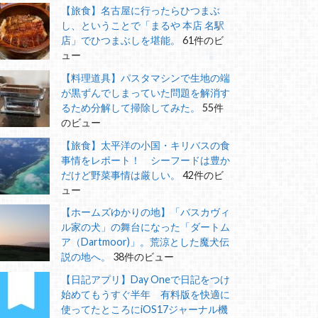
【旅食】名古屋に行ったらひつまぶ
し、ということで「まるや 本店 名駅
店」でひつまぶしを堪能。
61件のビ
ュー
【料理道具】パスタマシンで生地の端
が黒ずんでしまっていた問題を解消す
るため分解して掃除してみた。
55件
のビュー
【旅食】太平洋の小国・キリバスの食
事情をレポート！ シーフードは豊か
だけど野菜事情は厳しい。
42件のビ
ュー
【ホームズゆかりの地】「バスカヴィ
ル家の犬」の舞台になった「ダートム
ア（Dartmoor)」。荒涼とした魔犬伝
説の地へ。
38件のビュー
【日記アプリ】Day Oneで日記をつけ
始めてもうすぐ半年 有料版を快適に
使ってたところにiOS17ジャーナル機