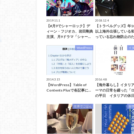
2019.11.1
2018.12.4
【#月9でシャーロック】デ
【トラベルグッズ】年1
ィーン・フジオカ、岩田剛典
以上海外出張している
主演、月9ドラマ「シャー…
っている忘れ物防止のた
WordPress
イ
2014.3.15
2016.4.8
【WordPress】Table of
【海外暮らし】イタリア
Contents Plusで各記事に…
ーマの日常を綴った「
の平日 イタリアの休日
世界でごはん
留