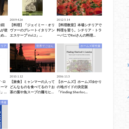
2009.4.26
2012.5.14
0回
【料理】「ジェイミー・オリ
【料理教室】本場シチリアで
私が使
ヴァーのグレートイタリアン
料理を習う。シチリア・トラ
め…
エスケープ Vol.2」…
ーパニでReiさんの料理…
タリア
世界でごはん
ホームズ研究書
2010.1.12
2006.11.5
･ロ
【旅食】ミャンマーの人って
【ホームズ】ホームズゆかり
ローマ
どんなものを食べてるの？お
の地ガイドの決定版
」…
茶の葉や魚スープの麺モヒ…
「Finding Sherloc…
学準備