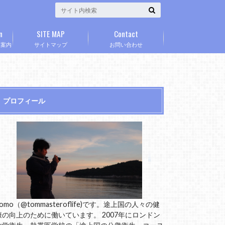
n
SITE MAP
Contact
」案内
サイトマップ
お問い合わせ
プロフィール
omo（@tommasteroflife)です。途上国の人々の健
康の向上のために働いています。 2007年にロンドン