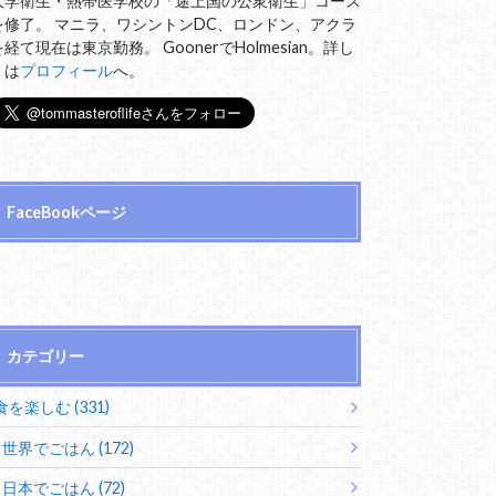
大学衛生・熱帯医学校の「途上国の公衆衛生」コース
を修了。 マニラ、ワシントンDC、ロンドン、アクラ
を経て現在は東京勤務。 GoonerでHolmesian。詳し
くは
プロフィール
へ。
FaceBookページ
カテゴリー
食を楽しむ (331)
世界でごはん (172)
日本でごはん (72)