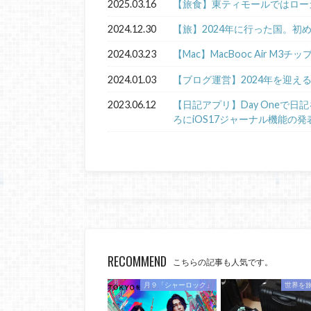
2025.03.16
【旅食】東ティモールではロー
2024.12.30
【旅】2024年に行った国。初
2024.03.23
【Mac】MacBooc Air M3チ
2024.01.03
【ブログ運営】2024年を迎え
2023.06.12
【日記アプリ】Day Oneで
ろにiOS17ジャーナル機能の発
RECOMMEND
こちらの記事も人気です。
月９「シャーロック」
世界を