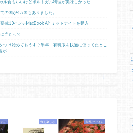
カル食もいいけどポルトガル料理が美味しかった
めての国が4カ国もありました。
ップ搭載13インチMacBook Air ミッドナイトを購入
るに当たって
日記をつけ始めてもうすぐ半年 有料版を快適に使ってたとこ
表が
旅する
食を楽しむ
世界でごはん