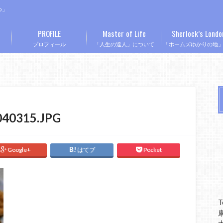
つ」
PROFILE
Master of Life
Sherlock’s Londo
プロフィール
「人生の達人」について
「ホームズゆかりの地
040315.JPG
Google+
はてブ
Pocket
T