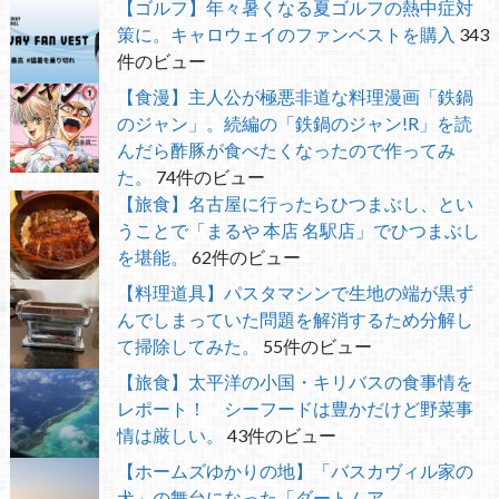
【ゴルフ】年々暑くなる夏ゴルフの熱中症対
策に。キャロウェイのファンベストを購入
343
件のビュー
【食漫】主人公が極悪非道な料理漫画「鉄鍋
のジャン」。続編の「鉄鍋のジャン!R」を読
んだら酢豚が食べたくなったので作ってみ
た。
74件のビュー
【旅食】名古屋に行ったらひつまぶし、とい
うことで「まるや 本店 名駅店」でひつまぶし
を堪能。
62件のビュー
【料理道具】パスタマシンで生地の端が黒ず
んでしまっていた問題を解消するため分解し
て掃除してみた。
55件のビュー
【旅食】太平洋の小国・キリバスの食事情を
レポート！ シーフードは豊かだけど野菜事
情は厳しい。
43件のビュー
【ホームズゆかりの地】「バスカヴィル家の
犬」の舞台になった「ダートムア