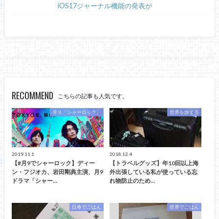
iOS17ジャーナル機能の発表が
RECOMMEND
こちらの記事も人気です。
月９「シャーロック」
世界を旅する
2019.11.1
2018.12.4
【#月9でシャーロック】ディー
【トラベルグッズ】年10回以上海
ン・フジオカ、岩田剛典主演、月9
外出張している私が使っている忘
ドラマ「シャー…
れ物防止のため…
日本でごはん
世界でごはん