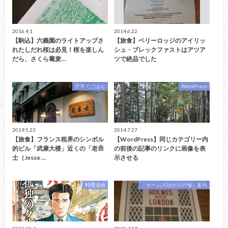
2016.4.1
2014.6.22
【駒込】六義園のライトアップさ
【旅食】ベリーロッジのアイリッ
れたしだれ桜は必見！桜を楽しん
シュ・ブレックファストはアツア
だら、さくら蕎麦…
ツで絶品でした
世界でごはん
WordPress
2019.5.23
2014.7.27
【旅食】フランス租界のシンボル
【WordPress】同じカテゴリー内
的ビル「武康大楼」近くの「老𠮷
の前後の記事のリンクに画像を表
士（Jesse …
示させる
料理漫画
「ホームズゆかりの地」案内