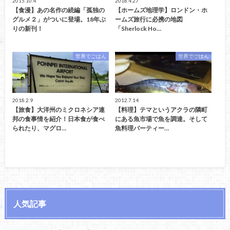
2015.10.4
2018.4.27
【食漫】あの名作の続編「孤独の
【ホームズ地理学】ロンドン・ホ
グルメ２」がついに登場。18年ぶ
ームズ旅行に必携の地図
りの新刊！
「Sherlock Ho…
世界でごはん
世界でごはん
2018.2.9
2012.7.14
【旅食】大洋州のミクロネシア連
【料理】テマというアクラの隣町
邦の食事情を紹介！日本食が食べ
にある魚市場で魚を調達。そして
られたり、マグロ…
魚料理パーティー…
人気記事