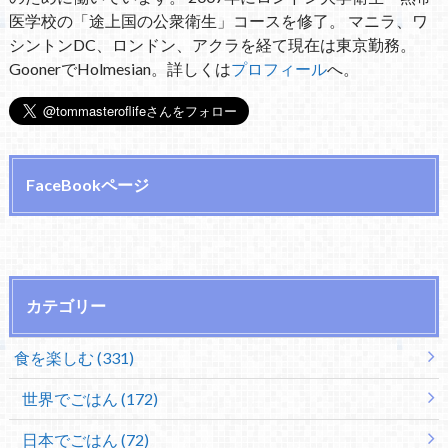
医学校の「途上国の公衆衛生」コースを修了。 マニラ、ワ
シントンDC、ロンドン、アクラを経て現在は東京勤務。
GoonerでHolmesian。詳しくは
プロフィール
へ。
FaceBookページ
カテゴリー
食を楽しむ (331)
世界でごはん (172)
日本でごはん (72)