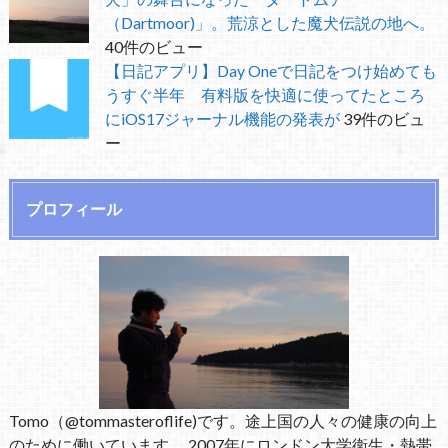
（Dartmoor)」。荒涼とした魔犬伝説の地へ。
40件のビュー
【日記アプリ】Day Oneで日記をつけ始めても
うすぐ半年 有料版を快適に使ってたところ
にiOS17ジャーナル機能の発表が
39件のビュ
ー
プロフィール
Tomo（@tommasteroflife)です。途上国の人々の健康の向上
のために働いています。 2007年にロンドン大学衛生・熱帯