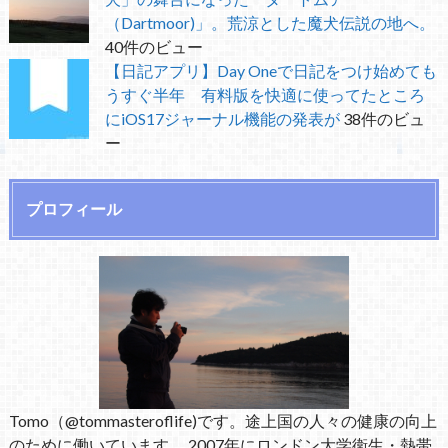
（Dartmoor)」。荒涼とした魔犬伝説の地へ。
40件のビュー
【日記アプリ】Day Oneで日記をつけ始めても
うすぐ半年 有料版を快適に使ってたところ
にiOS17ジャーナル機能の発表が
38件のビュ
ー
プロフィール
Tomo（@tommasteroflife)です。途上国の人々の健康の向上
のために働いています。 2007年にロンドン大学衛生・熱帯