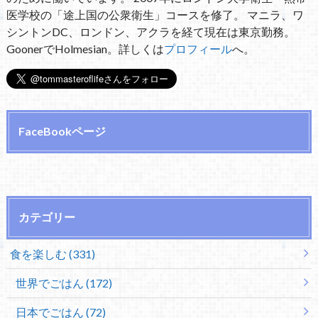
医学校の「途上国の公衆衛生」コースを修了。 マニラ、ワ
シントンDC、ロンドン、アクラを経て現在は東京勤務。
GoonerでHolmesian。詳しくは
プロフィール
へ。
FaceBookページ
カテゴリー
食を楽しむ (331)
世界でごはん (172)
日本でごはん (72)