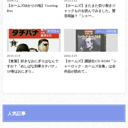
2008.5.2
2015.5.23
【ホームズゆかりの地】Tooting
【ホームズ】またまた切り裂きジ
Bec
ャックものを読んでみました。賛
否両論？「シャー…
料理漫画
ホームズ研究書
2015.11.9
2006.3.25
【食漫】好きなおにぎりはなんで
【ホームズ】講談社CD-ROM「シ
すか？「めしばな刑事タチバナ」
ャーロック・ホームズ全集」は全
19巻はおにぎり…
作品が読めて…
人気記事