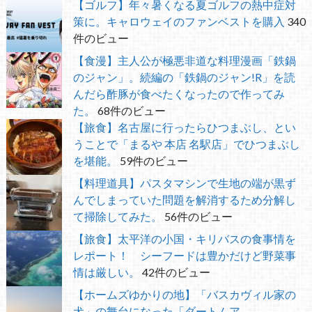
【ゴルフ】年々暑くなる夏ゴルフの熱中症対
策に。キャロウェイのファンベストを購入
340
件のビュー
【食漫】主人公が極悪非道な料理漫画「鉄鍋
のジャン」。続編の「鉄鍋のジャン!R」を読
んだら酢豚が食べたくなったので作ってみ
た。
68件のビュー
【旅食】名古屋に行ったらひつまぶし、とい
うことで「まるや 本店 名駅店」でひつまぶし
を堪能。
59件のビュー
【料理道具】パスタマシンで生地の端が黒ず
んでしまっていた問題を解消するため分解し
て掃除してみた。
56件のビュー
【旅食】太平洋の小国・キリバスの食事情を
レポート！ シーフードは豊かだけど野菜事
情は厳しい。
42件のビュー
【ホームズゆかりの地】「バスカヴィル家の
犬」の舞台になった「ダートムア