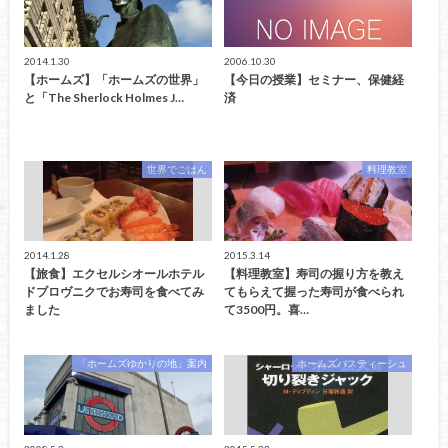
2014.1.30
2006.10.30
【ホームズ】「ホームズの世界」
【今日の授業】セミナー、保健経
と「The Sherlock Holmes J…
済
世界でごはん
料理教室
2014.1.28
2015.3.14
【旅食】エクセルシオールホテル
【料理教室】寿司の握り方を教え
ドブロヴニクでお寿司を食べてみ
てもらえて握った寿司が食べられ
ました
て3500円。喜…
「ホームズゆかりの地」案内
ホームズパスティーシュ