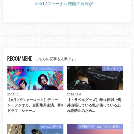
iOS17ジャーナル機能の発表が
RECOMMEND
こちらの記事も人気です。
月９「シャーロック」
世界を旅する
2019.11.1
2018.12.4
【#月9でシャーロック】ディー
【トラベルグッズ】年10回以上海
ン・フジオカ、岩田剛典主演、月9
外出張している私が使っている忘
ドラマ「シャー…
れ物防止のため…
ホームズ研究書
英国留学記（LSHTMでの授業）